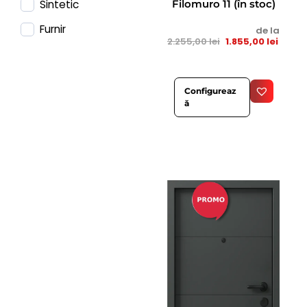
Sintetic
Filomuro 11 (în stoc)
Furnir
de la
2.255,00
lei
1.855,00
lei
Configureaz
ă