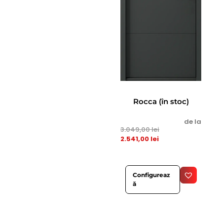
Rocca (în stoc)
de la
3.049,00
lei
2.541,00
lei
Configureaz
ă