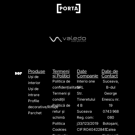
Produse
Termeni
Date
Date de
și Politici
Companie
Contact
Uși de
Politica de
Interio one
Suceava,
interior
confidențialitate
SRL
B-dul
Uși de
Termeni și
Str.
George
intrare
condiții
Tineretului
Enescu nr.
Profile
Politică de
4 B
19
decorative/Riflaje
retur și
Suceava
0743 968
Parchet
schimb
Reg. com:
080
Politica
j33/123/2019
Botoșani,
Cookies
CIF:RO40422845
Calea