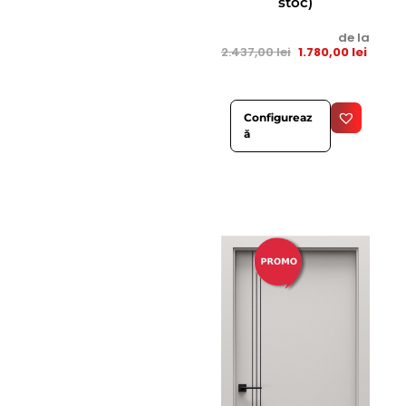
stoc)
de la
2.437,00
lei
1.780,00
lei
Configureaz
ă