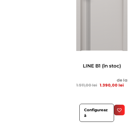
LINE B1 (în stoc)
de la
1.911,00
lei
1.390,00
lei
Configureaz
ă