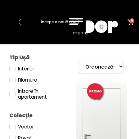
0
meniu
Tip Ușă
Interior
Filomuro
Intrare în
apartament
Colecție
Vector
Royal