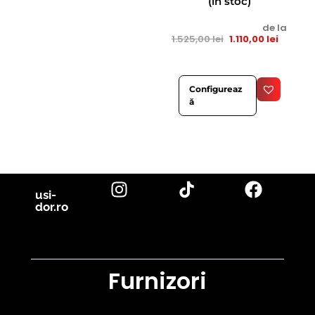
(în stoc)
de la
1.525,00
lei
1.110,00
lei
Configureaz
ă
usi-
dor.ro
Furnizori