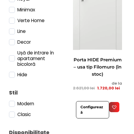
Minimax
Verte Home
Line
Decor
Ușă de intrare în
apartament
Porta HIDE Premium
bicoloră
– usa tip Filomuro (în
stoc)
Hide
de la
2.621,00
lei
1.720,00
lei
Stil
Modern
Configureaz
ă
Clasic
Disponibilitate