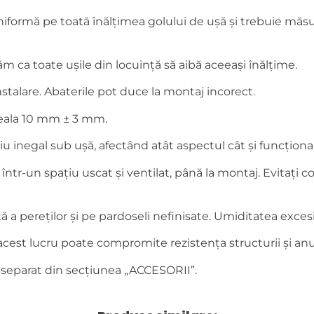
iformă pe toată înălțimea golului de ușă și trebuie măsura
 ca toate ușile din locuință să aibă aceeași înălțime.
instalare. Abaterile pot duce la montaj incorect.
oseala 10 mm ± 3 mm.
 inegal sub ușă, afectând atât aspectul cât și funcțional
, într-un spațiu uscat și ventilat, până la montaj. Evitaț
 pereților și pe pardoseli nefinisate. Umiditatea excesivă
– acest lucru poate compromite rezistența structurii și anu
 separat din secțiunea „ACCESORII”.