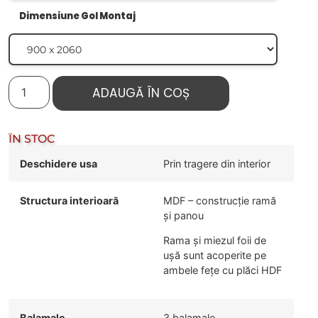
Dimensiune Gol Montaj
ADAUGĂ ÎN COȘ
ÎN STOC
Deschidere usa
Prin tragere din interior
Structura interioară
MDF – construcție ramă
și panou
Rama și miezul foii de
ușă sunt acoperite pe
ambele fețe cu plăci HDF
Balamale
3 balamale