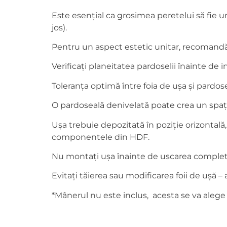
Este esențial ca grosimea peretelui să fie un
jos).
Pentru un aspect estetic unitar, recomandăm
Verificați planeitatea pardoselii înainte de 
Toleranța optimă între foia de ușa și pard
O pardoseală denivelată poate crea un spațiu
Ușa trebuie depozitată în poziție orizontală
componentele din HDF.
Nu montați ușa înainte de uscarea completă a
Evitați tăierea sau modificarea foii de ușă 
*Mânerul nu este inclus, acesta se va alege