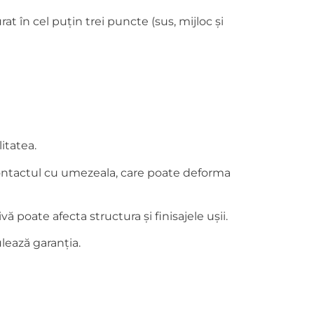
t în cel puțin trei puncte (sus, mijloc și
itatea.
i contactul cu umezeala, care poate deforma
 poate afecta structura și finisajele ușii.
lează garanția.