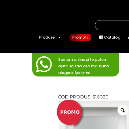
Produse
Promotii
Catalog
Suntem online și te putem
ajuta să faci cea mai bună
alegere. Scrie-ne!
COD PRODUS: 516020