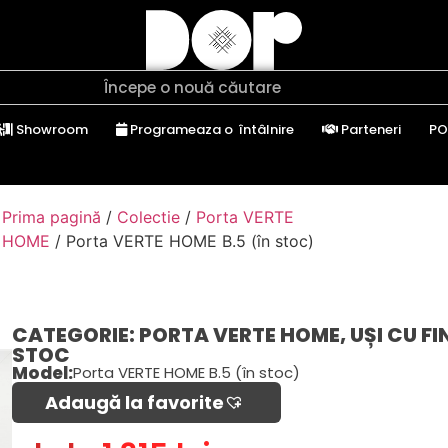
Showroom
Programeaza o întâlnire
Parteneri
PO
Prima pagină
/
Colectie
/
Porta VERTE
HOME
/ Porta VERTE HOME B.5 (în stoc)
CATEGORIE:
PORTA VERTE HOME
,
UȘI CU FI
STOC
Model:
Porta VERTE HOME B.5 (în stoc)
Adaugă la favorite​