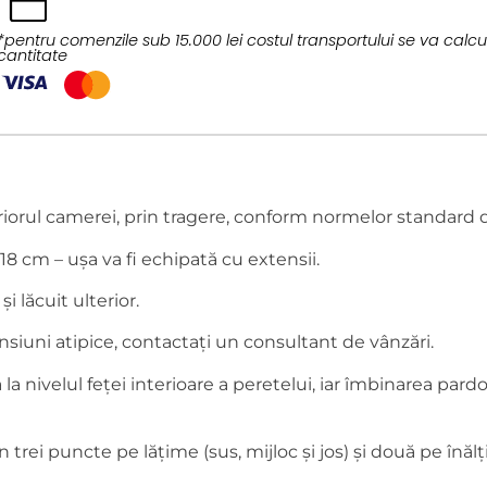
*pentru comenzile sub 15.000 lei costul transportului se va calcul
cantitate
riorul camerei, prin tragere, conform normelor standard 
18 cm – ușa va fi echipată cu extensii.
și lăcuit ulterior.
nsiuni atipice, contactați un consultant de vânzări.
a nivelul feței interioare a peretelui, iar îmbinarea pardos
trei puncte pe lățime (sus, mijloc și jos) și două pe înăl