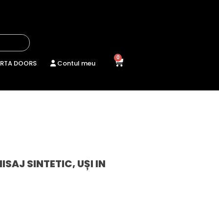
0
RTA DOORS
Contul meu
NISAJ SINTETIC
,
UȘI IN