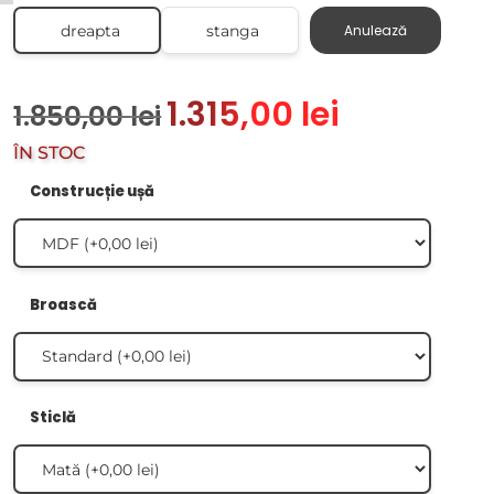
dreapta
stanga
Anulează
1.315,00
lei
1.850,00
lei
ÎN STOC
Construcție ușă
Broască
Sticlă