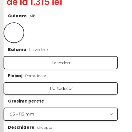
de la 1.315 lei
Culoare
Alb
Balama
La vedere
La vedere
Finisaj
Portadecor
Portadecor
Grosime perete
Deschidere
dreapta