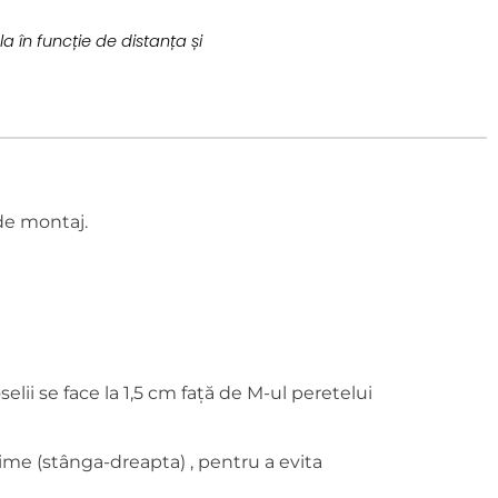
a în funcție de distanța și
de montaj.
elii se face la 1,5 cm față de M-ul peretelui
țime (stânga-dreapta) , pentru a evita