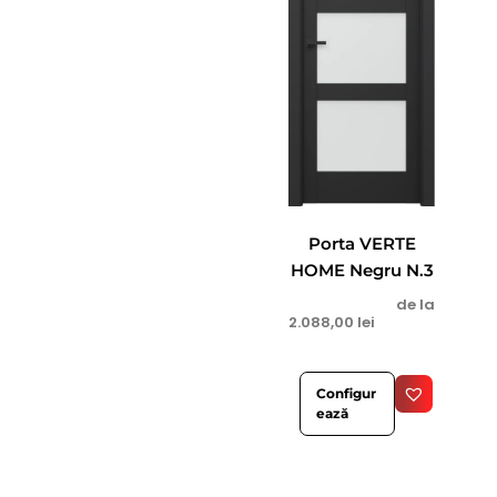
Porta VERTE
HOME Negru N.3
de la
2.088,00
lei
Configur
ează