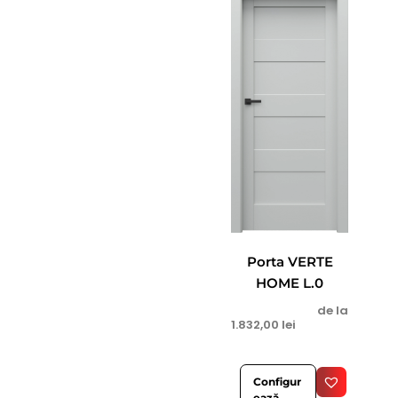
Porta VERTE
HOME L.0
de la
1.832,00
lei
Configur
ează