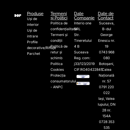
Produse
Termeni
Date
Date de
și Politici
Companie
Contact
Uși de
Politica de
Interio one
Suceava,
interior
confidențialitate
SRL
B-dul
Uși de
Termeni și
Str.
George
intrare
condiții
Tineretului
Enescu nr.
Profile
Politică de
4 B
19
decorative/Riflaje
retur și
Suceava
0743 968
Parchet
schimb
Reg. com:
080
Politica
j33/123/2019
Botoșani,
Cookies
CIF:RO40422845
Calea
Protecția
Națională
consumatorului
nr. 57
- ANPC
0791 220
022​
Iași, Valea
lupului, DN
28 nr.
154A
0728 353
535​