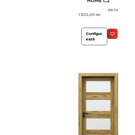
HOME L.2
de la
1.832,00
lei
Configur
ează