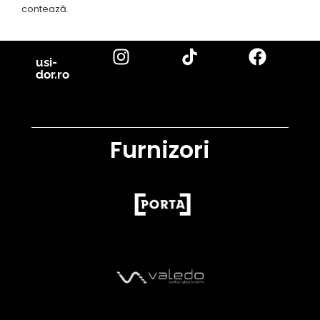
contează.
usi-
dor.ro
Furnizori