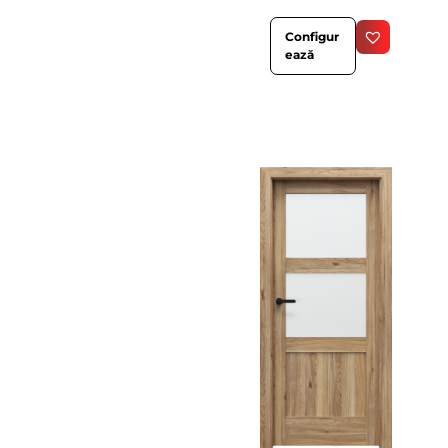
Configur
ează