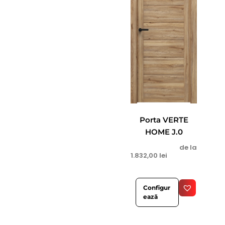
Porta VERTE
HOME J.0
de la
1.832,00
lei
Configur
ează