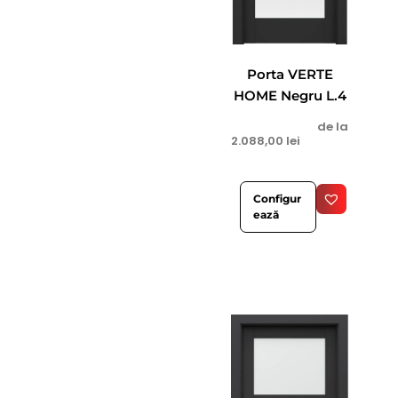
Porta VERTE
HOME Negru L.4
de la
2.088,00
lei
Configur
ează