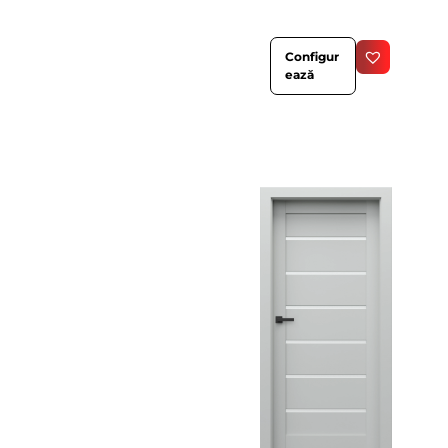
Configur
ează