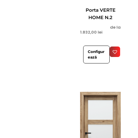
Porta VERTE
HOME N.2
de la
1.832,00
lei
Configur
ează