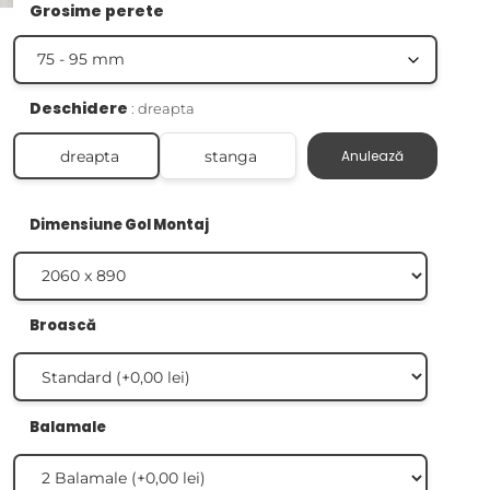
Grosime perete
Deschidere
dreapta
dreapta
stanga
Anulează
Dimensiune Gol Montaj
Broască
Balamale