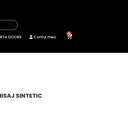
0
RTA DOORS
Contul meu
NISAJ SINTETIC