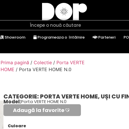
Showroom
Programeaza o întâlnire
Parteneri
PO
Prima pagină
/
Colectie
/
Porta VERTE
HOME
/ Porta VERTE HOME N.0
CATEGORIE:
PORTA VERTE HOME
,
UȘI CU FI
Model:
Porta VERTE HOME N.0
Adaugă la favorite​
Culoare