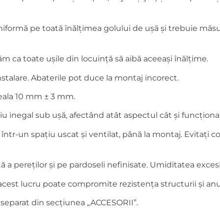
iformă pe toată înălțimea golului de ușă și trebuie măsura
 ca toate ușile din locuință să aibă aceeași înălțime.
instalare. Abaterile pot duce la montaj incorect.
oseala 10 mm ± 3 mm.
 inegal sub ușă, afectând atât aspectul cât și funcțional
, într-un spațiu uscat și ventilat, până la montaj. Evitaț
 pereților și pe pardoseli nefinisate. Umiditatea excesivă
– acest lucru poate compromite rezistența structurii și anu
 separat din secțiunea „ACCESORII”.