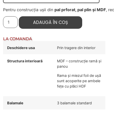
Pentru construcția ușii din
pal prforat, pal plin și MDF
, r
ADAUGĂ ÎN COȘ
LA COMANDĂ
Deschidere usa
Prin tragere din interior
Structura interioară
MDF – construcție ramă și
panou
Rama și miezul foii de ușă
sunt acoperite pe ambele
fețe cu plăci HDF
Balamale
3 balamale standard