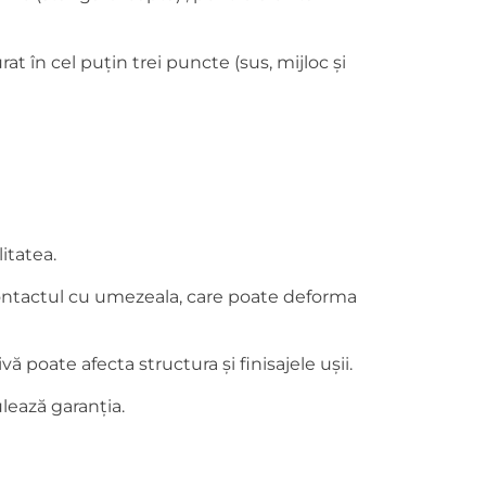
t în cel puțin trei puncte (sus, mijloc și
itatea.
i contactul cu umezeala, care poate deforma
 poate afecta structura și finisajele ușii.
lează garanția.