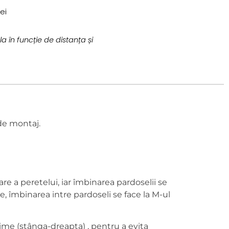
ei
a în funcție de distanța și
de montaj.
re a peretelui, iar îmbinarea pardoselii se
, îmbinarea intre pardoseli se face la M-ul
țime (stânga-dreapta) , pentru a evita