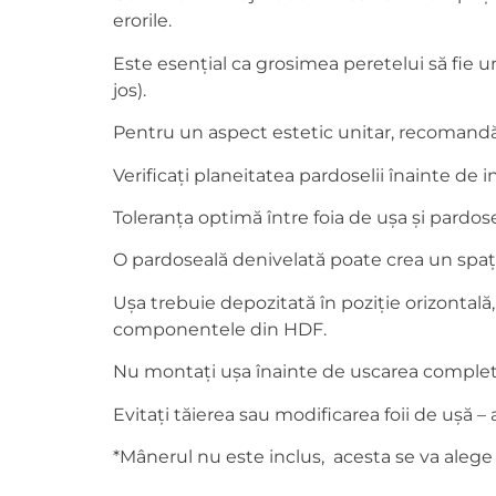
erorile.
Este esențial ca grosimea peretelui să fie un
jos).
Pentru un aspect estetic unitar, recomandăm
Verificați planeitatea pardoselii înainte de 
Toleranța optimă între foia de ușa și pard
O pardoseală denivelată poate crea un spațiu
Ușa trebuie depozitată în poziție orizontală
componentele din HDF.
Nu montați ușa înainte de uscarea completă a
Evitați tăierea sau modificarea foii de ușă 
*Mânerul nu este inclus, acesta se va alege