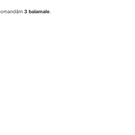
ecomandăm
3 balamale
.