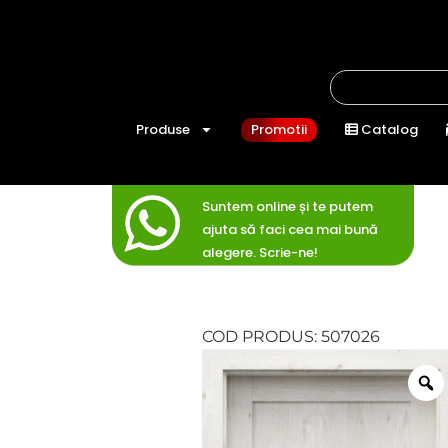
Produse
Promotii
Catalog
Suntem online și te putem
ajuta să faci cea mai bună
alegere. Scrie-ne!
COD PRODUS: 507026