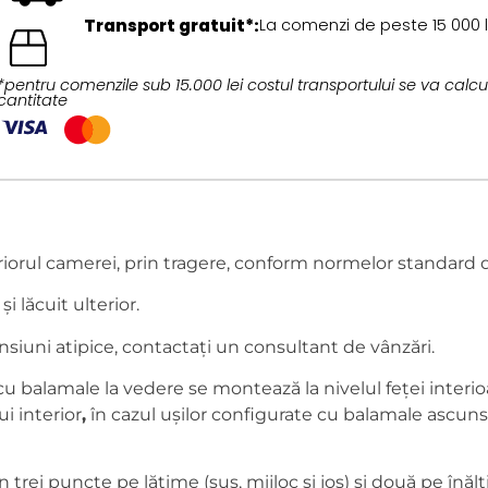
Transport gratuit*:
La comenzi de peste 15 000 l
*pentru comenzile sub 15.000 lei costul transportului se va calcul
cantitate
riorul camerei, prin tragere, conform normelor standard 
și lăcuit ulterior.
nsiuni atipice, contactați un consultant de vânzări.
u balamale la vedere se montează la nivelul feței interioa
ui interior
,
în cazul ușilor configurate cu balamale ascunse
trei puncte pe lățime (sus, mijloc și jos) și două pe înăl