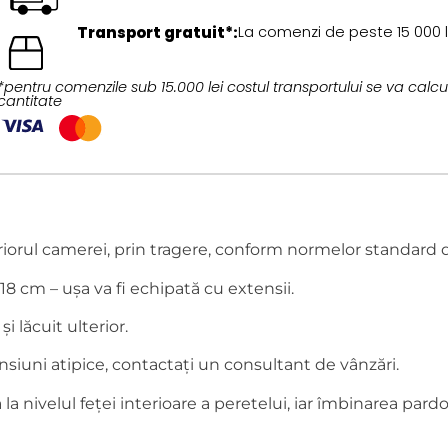
Transport gratuit*:
La comenzi de peste 15 000 l
*pentru comenzile sub 15.000 lei costul transportului se va calcul
cantitate
riorul camerei, prin tragere, conform normelor standard 
18 cm – ușa va fi echipată cu extensii.
și lăcuit ulterior.
nsiuni atipice, contactați un consultant de vânzări.
a nivelul feței interioare a peretelui, iar îmbinarea pardos