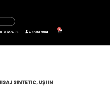
0
RTA DOORS
Contul meu
NISAJ SINTETIC
,
UȘI IN