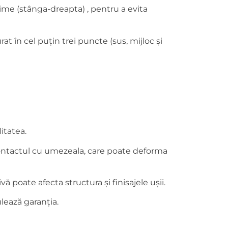
țime (stânga-dreapta) , pentru a evita
t în cel puțin trei puncte (sus, mijloc și
itatea.
i contactul cu umezeala, care poate deforma
 poate afecta structura și finisajele ușii.
lează garanția.