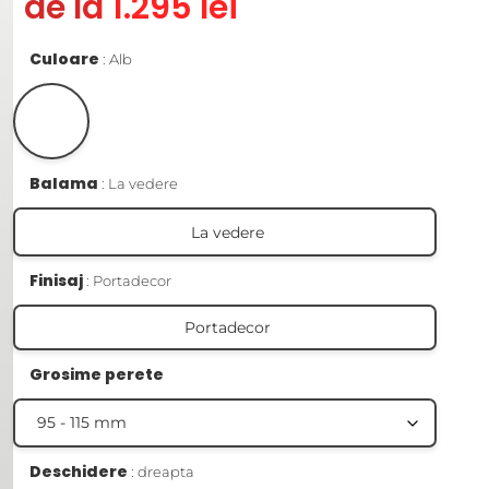
de la 1.295 lei
Culoare
Alb
Balama
La vedere
La vedere
Finisaj
Portadecor
Portadecor
Grosime perete
Deschidere
dreapta