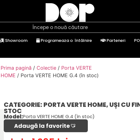
Showroom
Programeaza o întâlnire
Parteneri
PO
Prima pagină
/
Colectie
/
Porta VERTE
HOME
/ Porta VERTE HOME G.4 (în stoc)
CATEGORIE:
PORTA VERTE HOME
,
UȘI CU FI
STOC
Model:
Porta VERTE HOME G.4 (în stoc)
Adaugă la favorite​