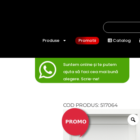
Produse
Promotii
Catalog
Suntem online și te putem
ajuta să faci cea mai bună
alegere. Scrie-ne!
COD PRODUS: 517064