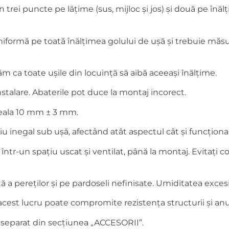
trei puncte pe lățime (sus, mijloc și jos) și două pe înăl
iformă pe toată înălțimea golului de ușă și trebuie măsura
 ca toate ușile din locuință să aibă aceeași înălțime.
instalare. Abaterile pot duce la montaj incorect.
oseala 10 mm ± 3 mm.
 inegal sub ușă, afectând atât aspectul cât și funcțional
, într-un spațiu uscat și ventilat, până la montaj. Evitaț
 pereților și pe pardoseli nefinisate. Umiditatea excesivă
– acest lucru poate compromite rezistența structurii și anu
 separat din secțiunea „ACCESORII”.