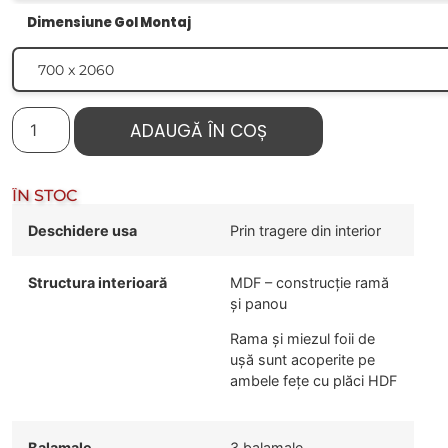
Dimensiune Gol Montaj
ADAUGĂ ÎN COȘ
ÎN STOC
Deschidere usa
Prin tragere din interior
Structura interioară
MDF – construcție ramă
și panou
Rama și miezul foii de
ușă sunt acoperite pe
ambele fețe cu plăci HDF
Balamale
3 balamale