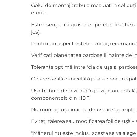
Golul de montaj trebuie măsurat în cel puțin 
erorile.
Este esențial ca grosimea peretelui să fie un
jos).
Pentru un aspect estetic unitar, recomandăm
Verificați planeitatea pardoselii înainte de 
Toleranța optimă între foia de ușa și pard
O pardoseală denivelată poate crea un spațiu
Ușa trebuie depozitată în poziție orizontală
componentele din HDF.
Nu montați ușa înainte de uscarea completă a
Evitați tăierea sau modificarea foii de ușă 
*Mânerul nu este inclus, acesta se va alege