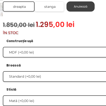
dreapta
stanga
Anulează
1.295,00
lei
1.850,00
lei
ÎN STOC
Construcție ușă
Broască
Sticlă