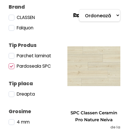
Brand
Parchet
Categorie:
CLASSEN
Falquon
Tip Produs
Parchet laminat
Pardoseala SPC
Tip placa
Dreapta
Grosime
SPC Classen Ceramin
Pro Nature Neiva
4 mm
de la