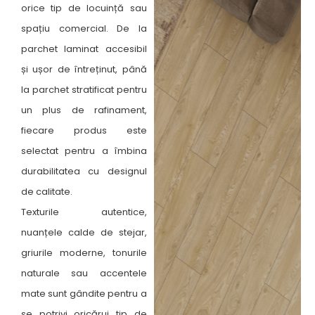
orice tip de locuință sau
spațiu comercial. De la
parchet laminat accesibil
și ușor de întreținut, până
la parchet stratificat pentru
un plus de rafinament,
fiecare produs este
selectat pentru a îmbina
durabilitatea cu designul
de calitate.
Texturile autentice,
nuanțele calde de stejar,
griurile moderne, tonurile
naturale sau accentele
mate sunt gândite pentru a
se potrivi oricărui tip de