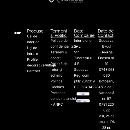
Produse
Termeni
Date
Date de
și Politici
Companie
Contact
Uși de
Politica de
Interio one
Suceava,
interior
confidențialitate
SRL
B-dul
Uși de
Termeni și
Str.
George
intrare
condiții
Tineretului
Enescu nr.
Profile
Politică de
4 B
19
decorative/Riflaje
retur și
Suceava
0743 968
Parchet
schimb
Reg. com:
080
Politica
j33/123/2019
Botoșani,
Cookies
CIF:RO40422845
Calea
Protecția
Națională
consumatorului
nr. 57
- ANPC
0791 220
022​
Iași, Valea
lupului, DN
28 nr.