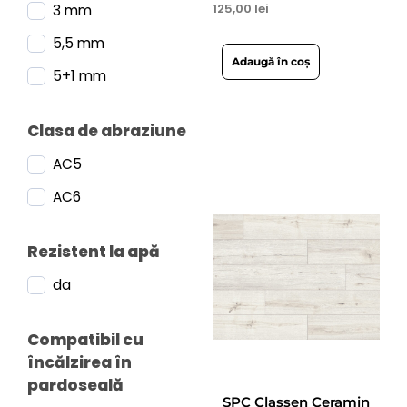
125,00
lei
3 mm
5,5 mm
Adaugă în coș
5+1 mm
Clasa de abraziune
AC5
AC6
Rezistent la apă
da
Compatibil cu
încălzirea în
pardoseală
SPC Classen Ceramin