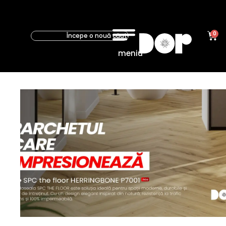
0
meniu
Parchet
Parchet
laminat
Parchet
stratificat
Pardoseala
SPC
Accesorii
parchet