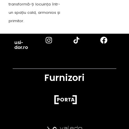
transformă-ți locuința într-
un spațiu cald, armonios și
primitor.
usi-
dor.ro
Furnizori