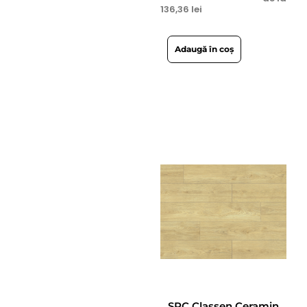
136,36
lei
Adaugă în coș
SPC Classen Ceramin