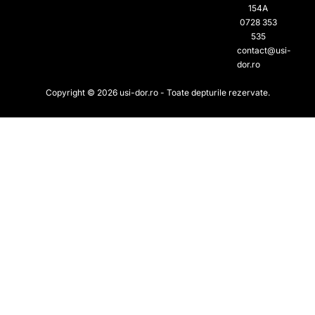
154A
0728 353
535​
contact@usi-
dor.ro
Copyright © 2026 usi-dor.ro - Toate depturile rezervate.