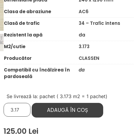
Clasa de abraziune
AC6
Clasă de trafic
34 – Trafic intens
Rezistent la apă
da
M2/cutie
3.173
Producător
CLASSEN
Compatibil cu încălzirea în
da
pardoseală
Se livrează la: pachet (
3.173
m2 = 1 pachet)
ADAUGĂ ÎN COȘ
125,00
Lei