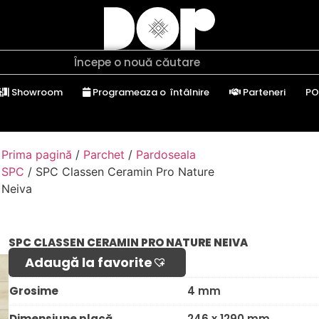
Showroom
Programeaza o întâlnire
Parteneri
PO
Prima pagină
/
Parchet
/
Pardoseala
SPC
/ SPC Classen Ceramin Pro Nature
Neiva
SPC CLASSEN CERAMIN PRO NATURE NEIVA
Adaugă la favorite​
Grosime
4 mm
Dimensiune placă
246 x 1290 mm