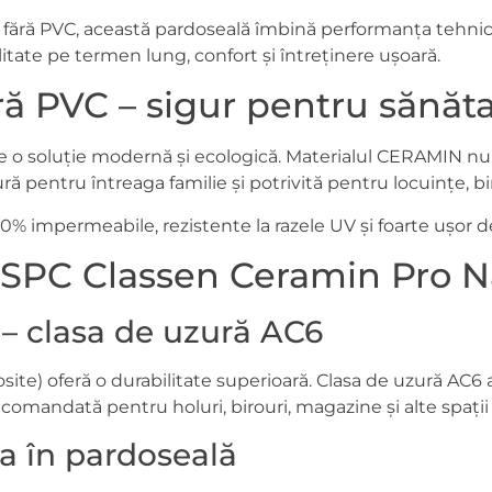
 fără PVC, această pardoseală îmbină performanța tehnică
litate pe termen lung, confort și întreținere ușoară.
ă PVC – sigur pentru sănăt
 o soluție modernă și ecologică. Materialul CERAMIN nu 
ă pentru întreaga familie și potrivită pentru locuințe, bi
00% impermeabile, rezistente la razele UV și foarte ușor de
i SPC Classen Ceramin Pro 
 – clasa de uzură AC6
te) oferă o durabilitate superioară. Clasa de uzură AC6 a
recomandată pentru holuri, birouri, magazine și alte spați
a în pardoseală