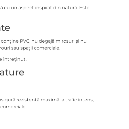
 cu un aspect inspirat din natură. Este
ate
conține PVC, nu degajă mirosuri și nu
rouri sau spații comerciale.
 întreținut.
Nature
sigură rezistență maximă la trafic intens,
i comerciale.