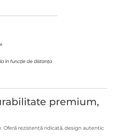
i
la în funcție de distanța
rabilitate premium,
 Oferă rezistență ridicată, design autentic