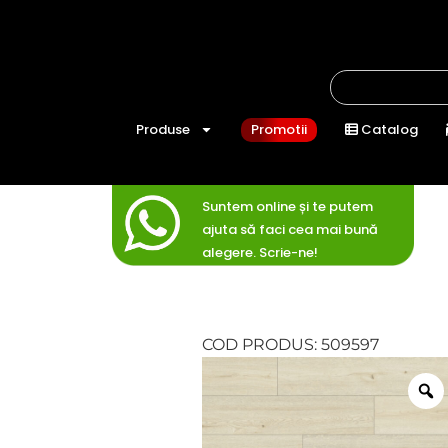
Produse
Promotii
Catalog
Suntem online și te putem
ajuta să faci cea mai bună
alegere. Scrie-ne!
COD PRODUS: 509597