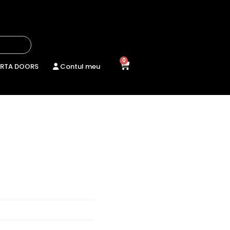
0
RTA DOORS
Contul meu