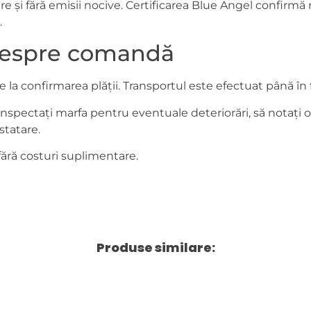
re și fără emisii nocive. Certificarea Blue Angel confirm
.
i despre comandă
de la confirmarea plății. Transportul este efectuat până în 
nspectați marfa pentru eventuale deteriorări, să notați
statare.
 fără costuri suplimentare.
Produse similare: