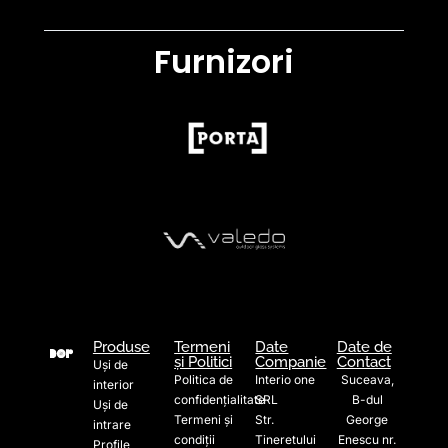
Furnizori
Produse
Termeni
Date
Date de
și Politici
Companie
Contact
Uși de
Politica de
Interio one
Suceava,
interior
confidențialitate
SRL
B-dul
Uși de
Termeni și
Str.
George
intrare
condiții
Tineretului
Enescu nr.
Profile