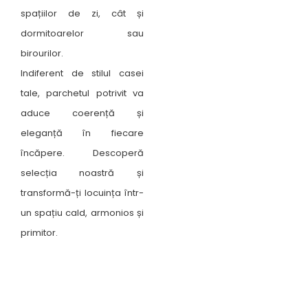
spațiilor de zi, cât și
dormitoarelor sau
birourilor.
Indiferent de stilul casei
tale, parchetul potrivit va
aduce coerență și
eleganță în fiecare
încăpere. Descoperă
selecția noastră și
transformă-ți locuința într-
un spațiu cald, armonios și
primitor.