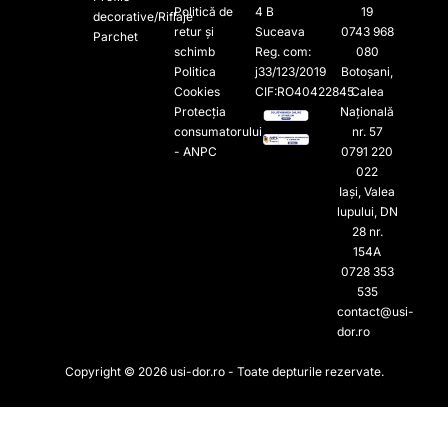
Politică de
4 B
19
decorative/Riflaje
retur și
Suceava
0743 968
Parchet
schimb
Reg. com:
080
Politica
j33/123/2019
Botoșani,
Cookies
CIF:RO40422845
Calea
Protecția
Națională
consumatorului
nr. 57
- ANPC
0791 220
022​
Iași, Valea
lupului, DN
28 nr.
154A
0728 353
535​
contact@usi-
dor.ro
Copyright © 2026 usi-dor.ro - Toate depturile rezervate.