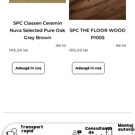
SPC Classen Ceramin
Nuva Selected Pure Oak
SPC THE FLOOR WOOD
Grey Brown
P1005
de la
de la
165,00
lei
165,00
lei
Adaugă în coș
Adaugă în coș
Montaj
Transport
Consultanță
autoriz
rapid
de