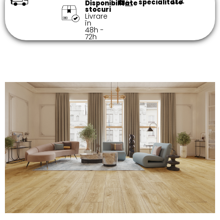
specialitate​
Disponibilitate
stocuri
Livrare
în
48h -
72h​