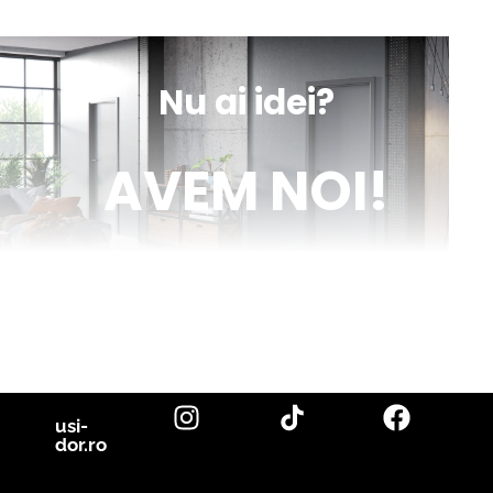
sună
obține
mesaj
indicații
Nu ai idei?
AVEM NOI!
Venim în ajutorul tău cu inspirație și cu fotografii reale de uși de
interior și parchet, direct din proiectele noastre. Descoperă cele
mai noi tendințe, sfaturi utile și idei inovatoare pentru a-ți
transforma casa în locuința visurilor tale. Fii la curent cu cele mai
bune soluții pentru un design interior de excepție!
citește blog
usi-
dor.ro