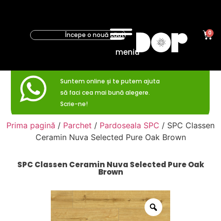
0
meniu
Suntem online și te putem ajuta
să faci cea mai bună alegere.
Scrie-ne!
Prima pagină
/
Parchet
/
Pardoseala SPC
/ SPC Classen
Ceramin Nuva Selected Pure Oak Brown
SPC Classen Ceramin Nuva Selected Pure Oak
Brown