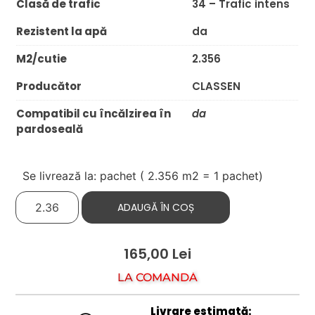
Clasă de trafic
34 – Trafic intens
Rezistent la apă
da
M2/cutie
2.356
Producător
CLASSEN
Compatibil cu încălzirea în
da
pardoseală
Se livrează la: pachet (
2.356
m2 = 1 pachet)
ADAUGĂ ÎN COȘ
165,00
Lei
LA COMANDĂ
Livrare estimată: