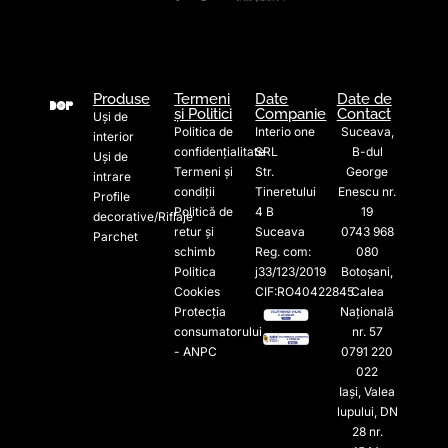
Produse
Termeni
Date
Date de
și Politici
Companie
Contact
Uși de
Politica de
Interio one
Suceava,
interior
confidențialitate
SRL
B-dul
Uși de
Termeni și
Str.
George
intrare
condiții
Tineretului
Enescu nr.
Profile
Politică de
4 B
19
decorative/Riflaje
retur și
Suceava
0743 968
Parchet
schimb
Reg. com:
080
Politica
j33/123/2019
Botoșani,
Cookies
CIF:RO40422845
Calea
Protecția
Națională
consumatorului
nr. 57
- ANPC
0791 220
022​
Iași, Valea
lupului, DN
28 nr.