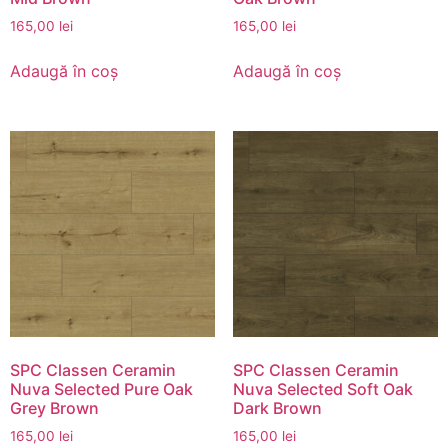
165,00
lei
165,00
lei
Adaugă în coș
Adaugă în coș
SPC Classen Ceramin
SPC Classen Ceramin
Nuva Selected Pure Oak
Nuva Selected Soft Oak
Grey Brown
Dark Brown
165,00
lei
165,00
lei