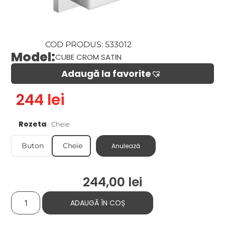
COD PRODUS: 533012
Model:
CUBE CROM SATIN
Adaugă la favorite​
244 lei
Rozeta
Cheie
Buton
Cheie
Anulează
244,00
lei
ADAUGĂ ÎN COȘ