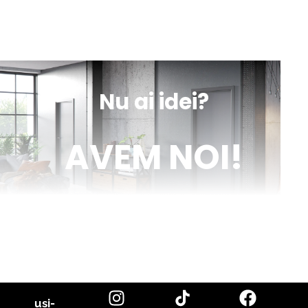
sună
obține
mesaj
indicații
Nu ai idei?
AVEM NOI!
Venim în ajutorul tău cu inspirație și cu fotografii reale de uși de
interior și parchet, direct din proiectele noastre. Descoperă cele
mai noi tendințe, sfaturi utile și idei inovatoare pentru a-ți
transforma casa în locuința visurilor tale. Fii la curent cu cele mai
bune soluții pentru un design interior de excepție!
citește blog
usi-