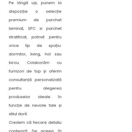
Pe lângă uși, punem la
dispoziție o selecție
premium de parchet
laminat, SPC si parchet
stratificat, potrivit pentru
orice tip de spațiu:
dormitor, living, hol sau
birou. Colaborăm cu
furnizori de top și oferim
consultanță personalizată
pentru alegerea
produselor ideale în
funcție de nevoile tale și
stilul dorit.
Credem că fiecare detaliu
contează. De aceea, îți