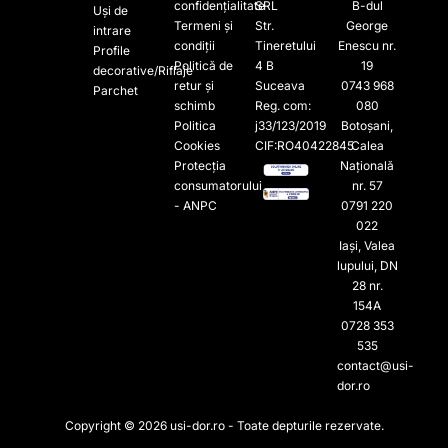
confidențialitate
SRL
B-dul
Uși de
Termeni și
Str.
George
intrare
condiții
Tineretului
Enescu nr.
Profile
Politică de
4 B
19
decorative/Riflaje
retur și
Suceava
0743 968
Parchet
schimb
Reg. com:
080
Politica
j33/123/2019
Botoșani,
Cookies
CIF:RO40422845
Calea
Protecția
Națională
consumatorului
nr. 57
- ANPC
0791 220
022​
Iași, Valea
lupului, DN
28 nr.
154A
0728 353
535​
contact@usi-
dor.ro
Copyright © 2026 usi-dor.ro - Toate depturile rezervate.