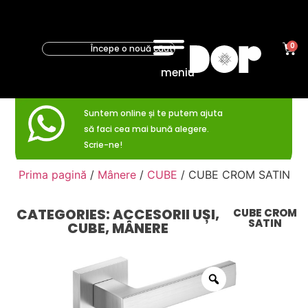
0
meniu
Suntem online și te putem ajuta
să faci cea mai bună alegere.
Scrie-ne!
Prima pagină
/
Mânere
/
CUBE
/ CUBE CROM SATIN
CATEGORIES:
ACCESORII UȘI
,
CUBE CROM
SATIN
CUBE
,
MÂNERE