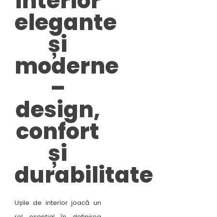
interior
elegante
și
moderne
–
design,
confort
și
durabilitate​
Ușile de interior joacă un
rol esențial în definirea