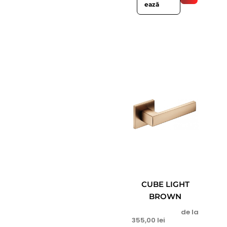
ează
CUBE LIGHT
BROWN
de la
355,00
lei