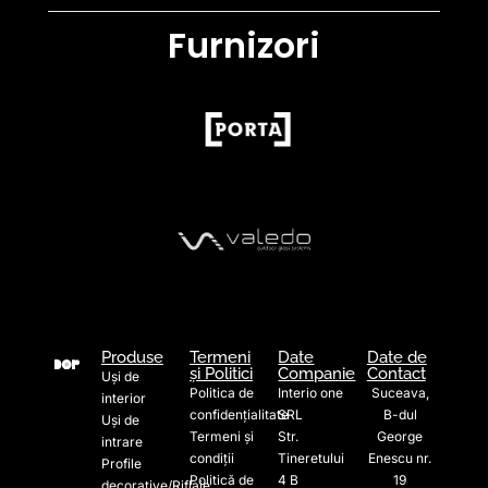
Furnizori
Produse
Termeni
Date
Date de
și Politici
Companie
Contact
Uși de
Politica de
Interio one
Suceava,
interior
confidențialitate
SRL
B-dul
Uși de
Termeni și
Str.
George
intrare
condiții
Tineretului
Enescu nr.
Profile
Politică de
4 B
19
decorative/Riflaje