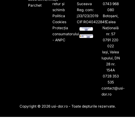
retur și
Suceava
0743 968
Parchet
schimb
Reg. com:
080
Politica
j33/123/2019
Botoșani,
Cookies
CIF:RO40422845
Calea
Protecția
Națională
consumatorului
nr. 57
- ANPC
0791 220
022​
Iași, Valea
lupului, DN
28 nr.
154A
0728 353
535​
contact@usi-
dor.ro
Copyright © 2026 usi-dor.ro - Toate depturile rezervate.