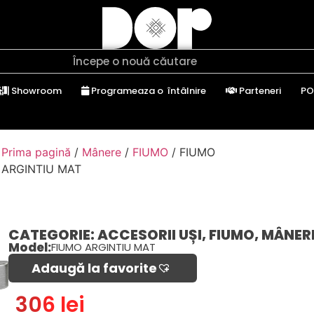
Showroom
Programeaza o întâlnire
Parteneri
PO
Prima pagină
/
Mânere
/
FIUMO
/ FIUMO
ARGINTIU MAT
CATEGORIE:
ACCESORII UȘI
,
FIUMO
,
MÂNER
Model:
FIUMO ARGINTIU MAT
Adaugă la favorite​
306 lei