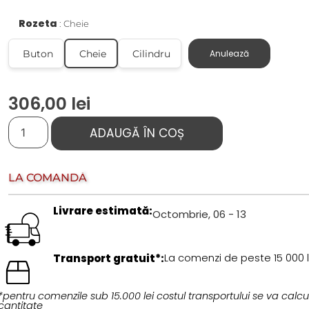
Rozeta
Cheie
Buton
Cheie
Cilindru
Anulează
306,00
lei
ADAUGĂ ÎN COȘ
LA COMANDĂ
Livrare estimată:
Octombrie, 06 - 13
Transport gratuit*:
La comenzi de peste 15 000 l
*pentru comenzile sub 15.000 lei costul transportului se va calcul
cantitate