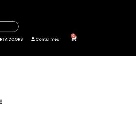
0
RTA DOORS
Contul meu
E