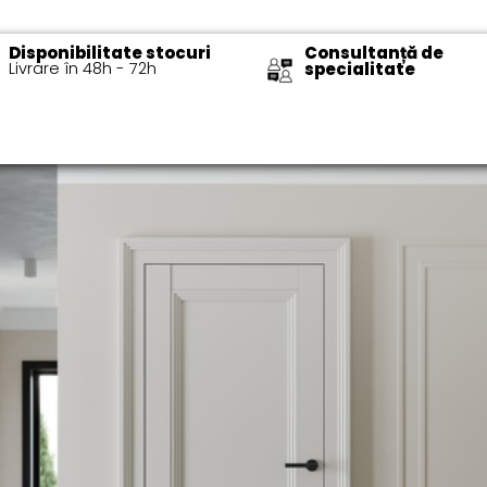
Disponibilitate stocuri
Consultanță de
Livrare în 48h - 72h​
specialitate​