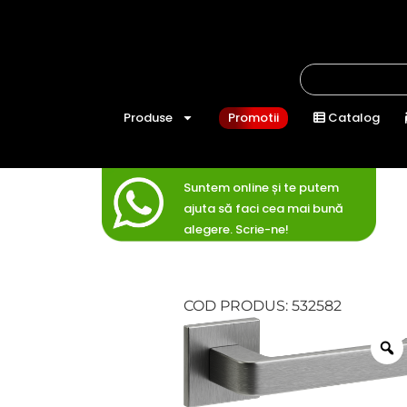
Produse
Promotii
Catalog
Suntem online și te putem
ajuta să faci cea mai bună
alegere. Scrie-ne!
COD PRODUS: 532582