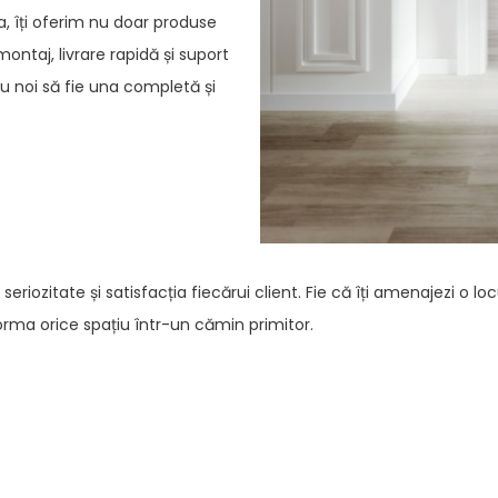
 îți oferim nu doar produse
 montaj, livrare rapidă și suport
u noi să fie una completă și
, seriozitate și satisfacția fiecărui client. Fie că îți amenajezi o
forma orice spațiu într-un cămin primitor.
Unde ne găsești 