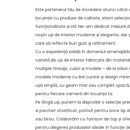
Este partenerul tău de încredere atunci când
locuinței cu produse de calitate, atent selecți
funcționalitate și stil. Ne-am dedicat misiunii d
noștri uși de interior moderne și elegante, dar ș
care să reflecte bun gust și rafinament.
Cu o experiență solidă în domeniul amenajăril
variată de uși de interior fabricate din material
multiple finisaje, culori și modele – de la stiluri
modele moderne cu linii curate și design minima
ușă simplă, cu geam mat sau complet opacă, aic
pentru fiecare cameră din locuința ta.
Pe lângă uși, punem la dispoziție o selecție 
si parchet stratificat, potrivit pentru orice tip d
sau birou. Colaborăm cu furnizori de top și of
pentru alegerea produselor ideale în funcție de n