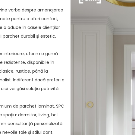
 vine vorba despre amenajarea
onate pentru a oferi confort,
e a aduce în casele clienților
i parchet durabil și estetic,
or interioare, oferim o gamă
e rezistente, disponibile în
 clasice, rustice, până la
list. Indiferent dacă preferi o
i vei găsi soluția potrivită
premium de parchet laminat, SPC
e spațiu: dormitor, living, hol
erim consultanță personalizată
evoile tale și stilul dorit.