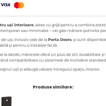
ru uși interioare
, alese cu grijă pentru a combina esteti
, contemporan sau minimalist – vei găsi mânere potrivite p
e uși, inclusiv cele de la
Porta Doors
, și sunt disponibi
lă și pentru o instalare facilă.
 la detalii, mânerele oferă un plus de stil, durabilitate ș
 având compatibilitate cu sistemele de închidere standard
nul ușii și adaugă valoare întregului spațiu interior.
Produse similare: