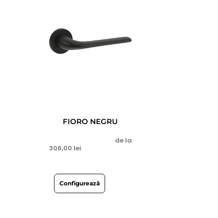
FIORO NEGRU
de la
306,00
lei
Configurează