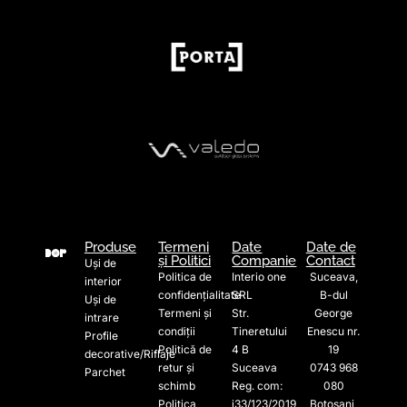
Produse
Termeni
Date
Date de
și Politici
Companie
Contact
Uși de
Politica de
Interio one
Suceava,
interior
confidențialitate
SRL
B-dul
Uși de
Termeni și
Str.
George
intrare
condiții
Tineretului
Enescu nr.
Profile
Politică de
4 B
19
decorative/Riflaje
retur și
Suceava
0743 968
Parchet
schimb
Reg. com:
080
Politica
j33/123/2019
Botoșani,