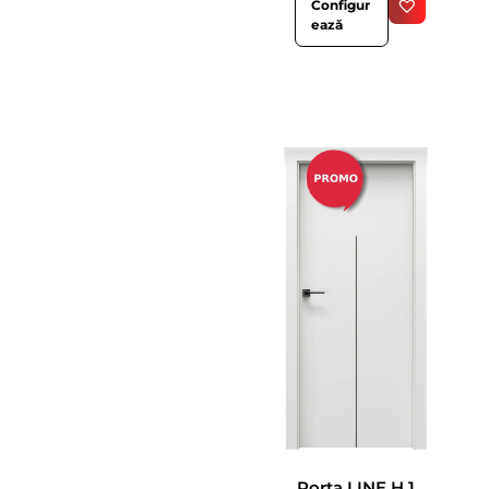
Configur
ează
Porta LINE H.1