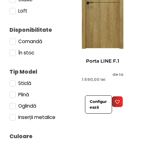
Loft
Disponibilitate
Comandă
În stoc
Porta LINE F.1
Tip Model
de la
1.590,00
lei
Sticlă
Plină
Configur
Oglindă
ează
Inserții metalice
Culoare