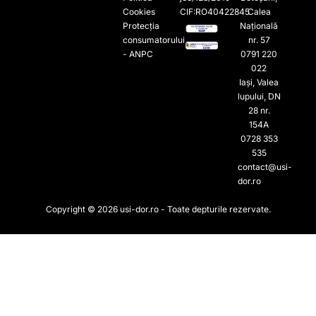
Cookies
CIF:RO40422845
Calea
Protecția
Națională
consumatorului
nr. 57
- ANPC
0791 220
022​
Iași, Valea
lupului, DN
28 nr.
154A
0728 353
535​
contact@usi-
dor.ro
Copyright © 2026 usi-dor.ro - Toate depturile rezervate.