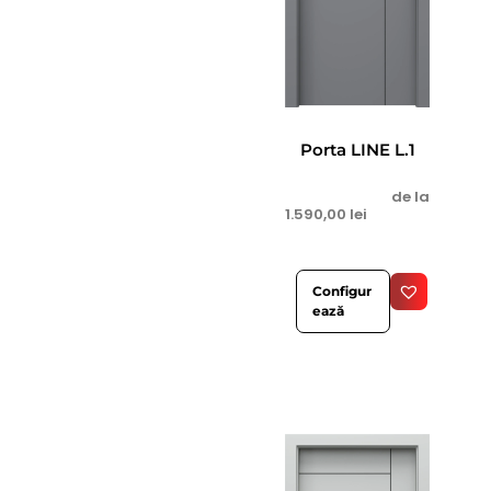
Porta LINE L.1
de la
1.590,00
lei
Configur
ează