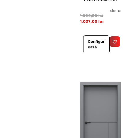
de la
1.590,00
lei
1.037,00
lei
Configur
ează