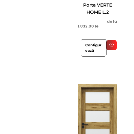
Porta VERTE
HOME L.2
de la
1.832,00
lei
Configur
ează