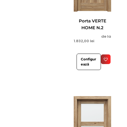
Porta VERTE
HOME N.2
de la
1.832,00
lei
Configur
ează