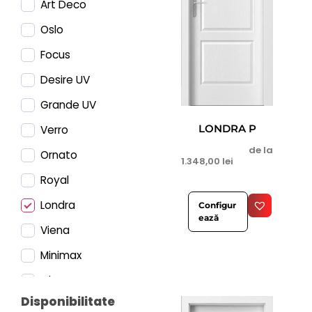
Art Deco
Oslo
Focus
Desire UV
Grande UV
LONDRA P
Verro
de la
Ornato
1.348,00
lei
Royal
Londra
Configur
ează
Viena
Minimax
Glass
Disponibilitate
Verte Home Negru