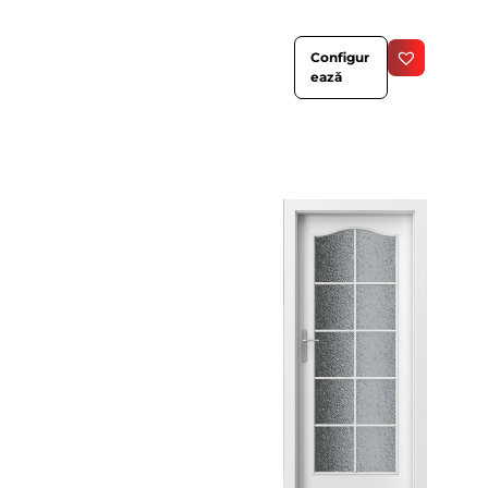
Configur
ează