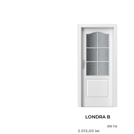
Fit
Stil
Beta
Hide
Foc
Resist
CLASSIC HOME
CRAFT
LONDRA B
de la
2.013,00
lei