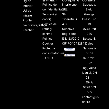
și Politici
Companie
Contact
Uși de
Politica de
Interio one
Suceava,
interior
confidențialitate
SRL
B-dul
Uși de
Termeni și
Str.
George
intrare
condiții
Tineretului
Enescu nr.
Profile
Politică de
4 B
19
decorative/Riflaje
retur și
Suceava
0743 968
Parchet
schimb
Reg. com:
080
Politica
j33/123/2019
Botoșani,
Cookies
CIF:RO40422845
Calea
Protecția
Națională
consumatorului
nr. 57
- ANPC
0791 220
022​
Iași, Valea
lupului, DN
28 nr.
154A
0728 353
535​
contact@usi-
dor.ro