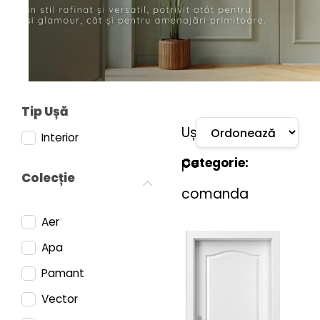
sintetic
Uși
cu
furnir
natural
Tip Ușă
Uși
Interior
pe
Categorie:
Colecție
comanda
Aer
Apa
Pamant
Vector