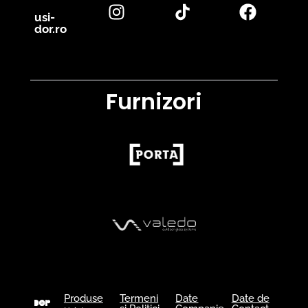
usi-
dor.ro
Furnizori
Produse
Termeni
Date
Date de