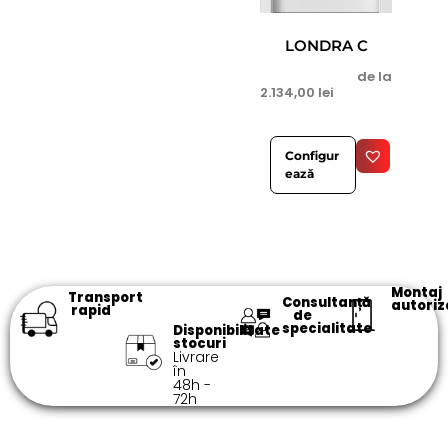
LONDRA C
de la
2.134,00
lei
Configur
ează
Montaj
Transport
Consultanță
autoriz
rapid
de
specialitate​
Disponibilitate
stocuri
Livrare
în
48h -
72h​