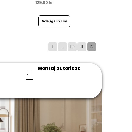
129,00
lei
Adaugă în coș
1
…
10
11
12
Montaj autorizat