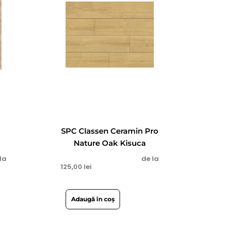
SPC Classen Ceramin Pro
Nature Oak Kisuca
la
de la
125,00
lei
Adaugă în coș