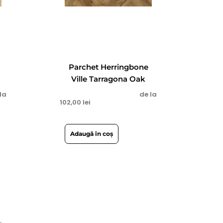
Parchet Herringbone
Ville Tarragona Oak
la
de la
102,00
lei
Adaugă în coș