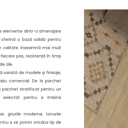
te elemente dintr-o amenajare
i oferind o bază solidă pentru
de calitate înseamnă mai mult
fiecare pas, rezistență în timp
e zile.
 variată de modele și finisaje,
pațiu comercial. De la parchet
a parchet stratificat pentru un
e selectat pentru a îmbina
r, griurile moderne, tonurile
ru a se potrivi oricărui tip de