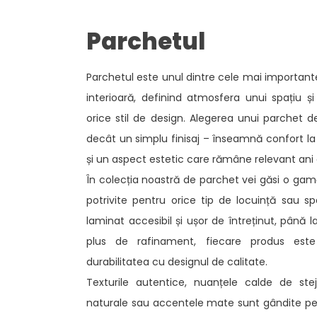
Parchetul
Parchetul este unul dintre cele mai importan
interioară, definind atmosfera unui spațiu ș
orice stil de design. Alegerea unui parchet 
decât un simplu finisaj – înseamnă confort la 
și un aspect estetic care rămâne relevant ani d
În colecția noastră de parchet vei găsi o gamă
potrivite pentru orice tip de locuință sau s
laminat accesibil și ușor de întreținut, până l
plus de rafinament, fiecare produs est
durabilitatea cu designul de calitate.
Texturile autentice, nuanțele calde de steja
naturale sau accentele mate sunt gândite pent