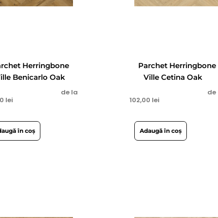
rchet Herringbone
Parchet Herringbone
ille Benicarlo Oak
Ville Cetina Oak
de la
de 
00
lei
102,00
lei
augă în coș
Adaugă în coș