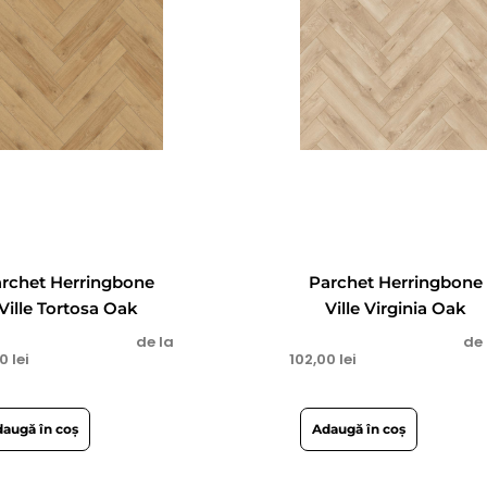
rchet Herringbone
Parchet Herringbone
Ville Tortosa Oak
Ville Virginia Oak
de la
de 
00
lei
102,00
lei
augă în coș
Adaugă în coș