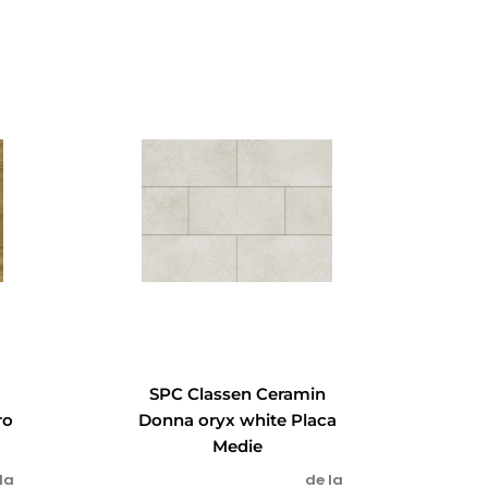
SPC Classen Ceramin
ro
Donna oryx white Placa
Medie
la
de la