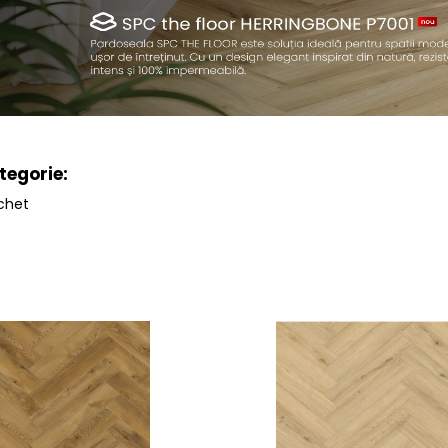
tegorie:
chet