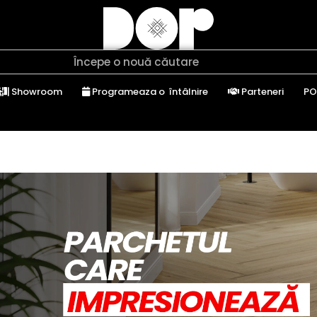
Showroom
Programeaza o întâlnire
Parteneri
PO