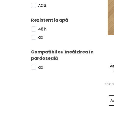
AC6
Rezistent la apă
48 h
da
Compatibil cu încălzirea în
pardoseală
Pa
da
102,
Ad