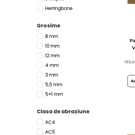
Herringbone
Grosime
8 mm
Pa
10 mm
V
12 mm
102,
4 mm
3 mm
Ad
5,5 mm
5+1 mm
Clasa de abraziune
AC4
AC5