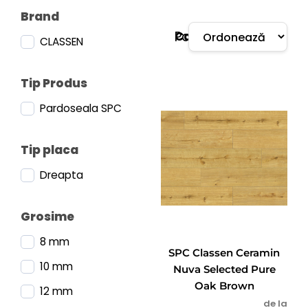
Brand
Parchet
Categorie:
CLASSEN
Tip Produs
Pardoseala SPC
Tip placa
Dreapta
Grosime
8 mm
SPC Classen Ceramin
10 mm
Nuva Selected Pure
Oak Brown
12 mm
de la