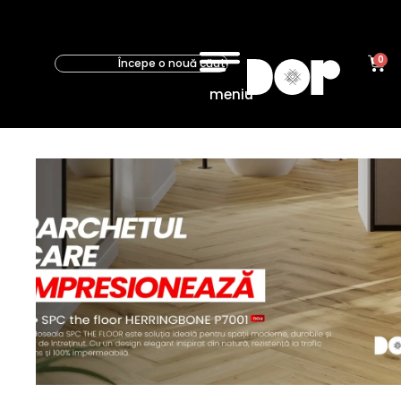
0
meniu
Parchet
Parchet
laminat
Parchet
stratificat
Pardoseala
SPC
Accesorii
parchet