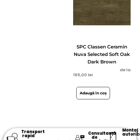
SPC Classen Ceramin
Nuva Selected Soft Oak
Dark Brown
de la
165,00
lei
Adaugă în coș
Montaj
Transport
Consultanță
autoriz
rapid
de