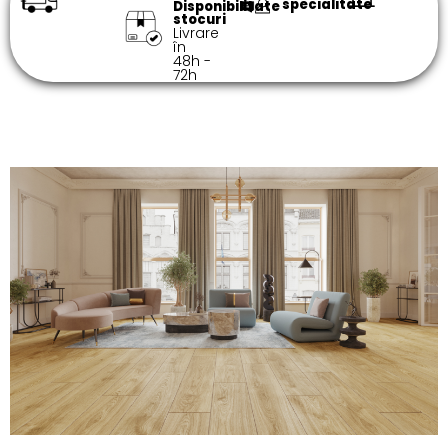
specialitate​
Disponibilitate
stocuri
Livrare
în
48h -
72h​