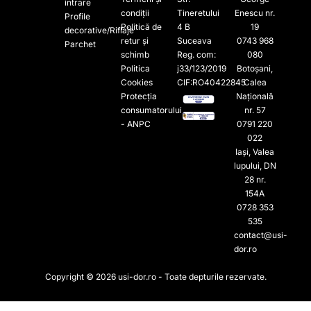
intrare
condiții
Tineretului
Enescu nr.
Profile
Politică de
4 B
19
decorative/Riflaje
retur și
Suceava
0743 968
Parchet
schimb
Reg. com:
080
Politica
j33/123/2019
Botoșani,
Cookies
CIF:RO40422845
Calea
Protecția
Națională
consumatorului
nr. 57
- ANPC
0791 220
022​
Iași, Valea
lupului, DN
28 nr.
154A
0728 353
535​
contact@usi-
dor.ro
Copyright © 2026 usi-dor.ro - Toate depturile rezervate.