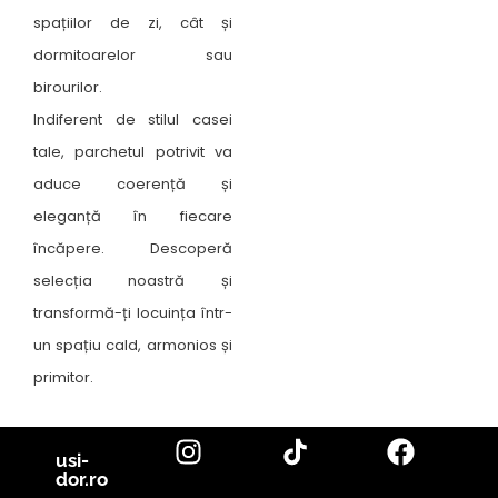
spațiilor de zi, cât și
dormitoarelor sau
birourilor.
Indiferent de stilul casei
tale, parchetul potrivit va
aduce coerență și
eleganță în fiecare
încăpere. Descoperă
selecția noastră și
transformă-ți locuința într-
un spațiu cald, armonios și
primitor.
usi-
dor.ro