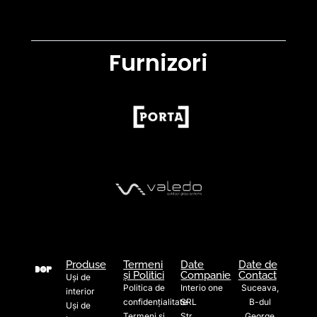
Furnizori
Produse
Termeni
Date
Date de
și Politici
Companie
Contact
Uși de
Politica de
Interio one
Suceava,
interior
confidențialitate
SRL
B-dul
Uși de
Termeni și
Str.
George