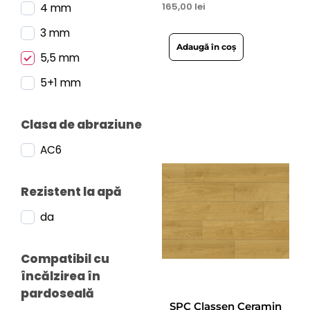
165,00
lei
4 mm
3 mm
Adaugă în coș
5,5 mm
5+1 mm
Clasa de abraziune
AC6
Rezistent la apă
da
Compatibil cu
încălzirea în
pardoseală
SPC Classen Ceramin