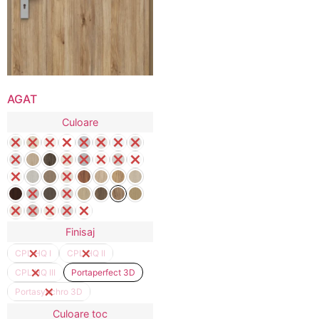
AGAT
Culoare
Finisaj
CPL HQ I
CPL HQ II
CPL HQ III
Portaperfect 3D
Portasynchro 3D
Culoare toc