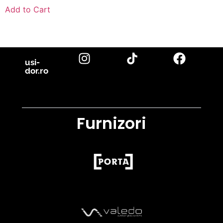
Add to Cart
usi-
dor.ro
Furnizori