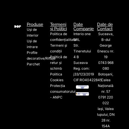
Produse
Termeni
Date
Date de
și Politici
Companie
Contact
Uși de
Politica de
Interio one
Suceava,
interior
confidențialitate
SRL
B-dul
Uși de
Termeni și
Str.
George
intrare
condiții
Tineretului
Enescu nr.
Profile
Politică de
4 B
19
decorative/Riflaje
retur și
Suceava
0743 968
Parchet
schimb
Reg. com:
080
Politica
j33/123/2019
Botoșani,
Cookies
CIF:RO40422845
Calea
Protecția
Națională
consumatorului
nr. 57
- ANPC
0791 220
022​
Iași, Valea
lupului, DN
28 nr.
154A