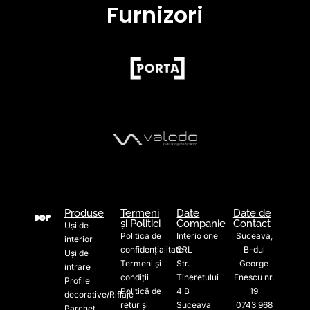
Furnizori
Produse
Termeni
Date
Date de
și Politici
Companie
Contact
Uși de
Politica de
Interio one
Suceava,
interior
confidențialitate
SRL
B-dul
Uși de
Termeni și
Str.
George
intrare
condiții
Tineretului
Enescu nr.
Profile
Politică de
4 B
19
decorative/Riflaje
retur și
Suceava
0743 968
Parchet