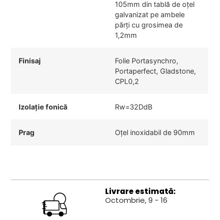
105mm din tablă de oțel
galvanizat pe ambele
părți cu grosimea de
1,2mm
Finisaj
Folie Portasynchro,
Portaperfect, Gladstone,
CPL0,2
Izolație fonică
Rw=32DdB
Prag
Oțel inoxidabil de 90mm
Livrare estimată:
Octombrie, 9 - 16