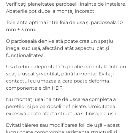
Verificați planeitatea pardoselii înainte de instalare.
Abaterile pot duce la montaj incorect.
Toleranța optimă între foia de ușa și pardoseala 10
mm ± 3 mm.
O pardoseală denivelată poate crea un spațiu
inegal sub ușă, afectând atât aspectul cât și
funcționalitatea.
Ușa trebuie depozitată în poziție orizontală, într-un
spațiu uscat și ventilat, până la montaj. Evitați
contactul cu umezeala, care poate deforma
componentele din HDF.
Nu montați ușa înainte de uscarea completă a
pereților și pe pardoseli nefinisate. Umiditatea
excesivă poate afecta structura și finisajele ușii.
Evitați tăierea sau modificarea foii de ușă – acest
lucru poate compromite rezistența structurii și