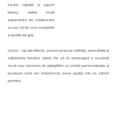
livrare rapidă și suport
tehnic, astfel încât
experiența de colaborare
cu noi să fie una completă
și lipsită de griji.
La Dor - Uși de Interior, punem preț pe calitate, seriozitate și
satisfacția fiecărui client. Fie că îți amenajezi o locuință
nouă sau renovezi, te așteptăm cu soluții personalizate și
produse care vor transforma orice spațiu într-un cămin
primitor.
Unde ne găsești ?