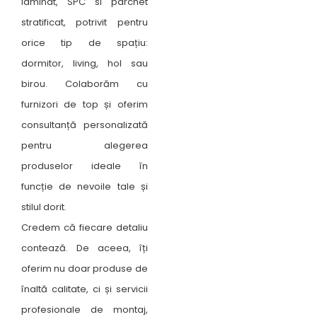
laminat, SPC si parchet
stratificat, potrivit pentru
orice tip de spațiu:
dormitor, living, hol sau
birou. Colaborăm cu
furnizori de top și oferim
consultanță personalizată
pentru alegerea
produselor ideale în
funcție de nevoile tale și
stilul dorit.
Credem că fiecare detaliu
contează. De aceea, îți
oferim nu doar produse de
înaltă calitate, ci și servicii
profesionale de montaj,