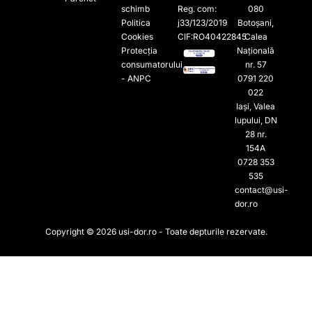
schimb
Reg. com:
080
Politica
j33/123/2019
Botoșani,
Cookies
CIF:RO40422845
Calea
Protecția
Națională
consumatorului
nr. 57
- ANPC
0791 220
022​
Iași, Valea
lupului, DN
28 nr.
154A
0728 353
535​
contact@usi-
dor.ro
Copyright © 2026 usi-dor.ro - Toate depturile rezervate.