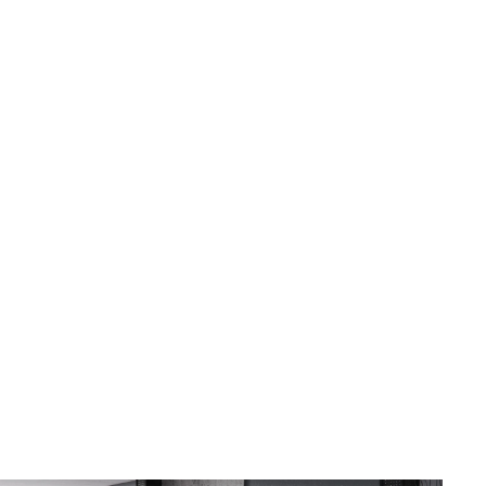
Suceava, B-dul George Enescu nr. 19
9:00 - 18:00
Luni-Vineri
Sâmbătă
10:00 - 13:00
sună
obține
mesaj
indicații
Botoșani, Calea Națională nr. 57
Luni-Vineri
Sâmbătă
10:00 - 13:00
9:00 - 18:00
sună
obține
mesaj
indicații
Iași, Valea lupului, DN 28 nr. 154A
Luni-Vineri
Sâmbătă
10:00 - 13:00
9:00 - 18:00
sună
obține
mesaj
indicații