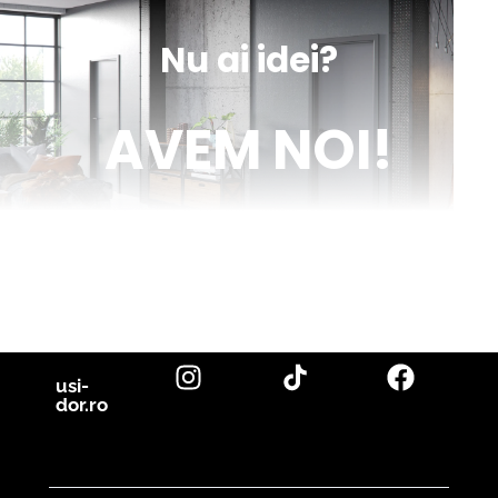
Nu ai idei?
AVEM NOI!
Venim în ajutorul tău cu inspirație și cu fotografii reale de uși de
interior și parchet, direct din proiectele noastre. Descoperă cele
mai noi tendințe, sfaturi utile și idei inovatoare pentru a-ți
transforma casa în locuința visurilor tale. Fii la curent cu cele mai
bune soluții pentru un design interior de excepție!
citește blog
usi-
dor.ro