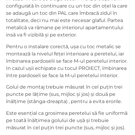
configurată în continuare cu un toc din oțel la care
se adaugă un toc din PAL care îmbracă zidul în
totalitate, deci nu mai este necesar glaful. Partea
metalică va rămane pe interiorul apartamentului
insă va fi vizibilă și pe exterior.
Pentru o instalare corectă, ușa cu toc metalic se
montează la nivelul feței interioare a peretelui, iar
îmbinarea pardoselii se face M-ul peretelui interior.
In cazul ușii echipate cu tocul PROIECT, îmbinarea
între pardoseli se face la M-ul peretelui interior.
Golul de montaj trebuie măsurat în cel puțin trei
puncte pe lățime (sus, mijloc și jos) și două pe
înălțime (stânga-dreapta) , pentru a evita erorile.
Este esențial ca grosimea peretelui să fie uniformă
pe toată înălțimea golului de ușă și trebuie
măsurat în cel puțin trei puncte (sus, mijloc și jos).