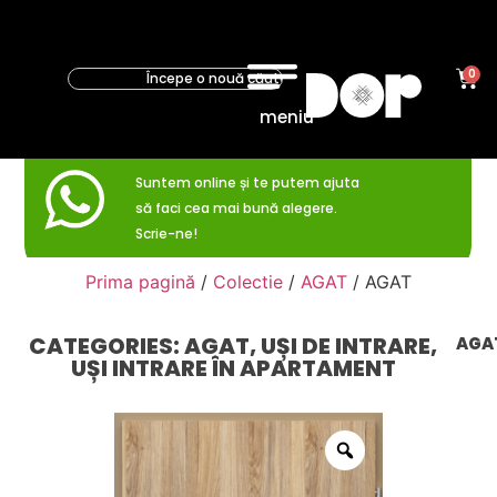
0
meniu
Suntem online și te putem ajuta
să faci cea mai bună alegere.
Scrie-ne!
Prima pagină
/
Colectie
/
AGAT
/ AGAT
CATEGORIES:
AGAT
,
UȘI DE INTRARE
,
AGA
UȘI INTRARE ÎN APARTAMENT