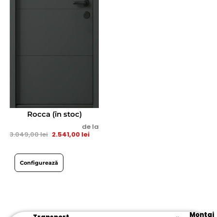
Rocca (în stoc)
de la
3.049,00
lei
2.541,00
lei
Configurează
Montaj