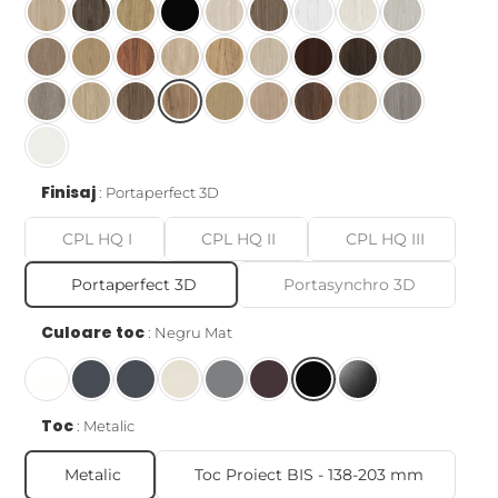
Finisaj
Portaperfect 3D
CPL HQ I
CPL HQ II
CPL HQ III
Portaperfect 3D
Portasynchro 3D
Culoare toc
Negru Mat
Toc
Metalic
Metalic
Toc Proiect BIS - 138-203 mm