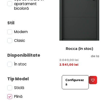
apartament
bicoloră
Stil
Modern
Clasic
Rocca (în stoc)
Disponibilitate
de la
3.049,00
lei
În stoc
2.541,00
lei
Tip Model
Configureaz
ă
Sticlă
Plină