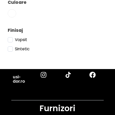
Culoare
Finisaj
Vopsit
Sintetic
usi-
dor.ro
Furnizori