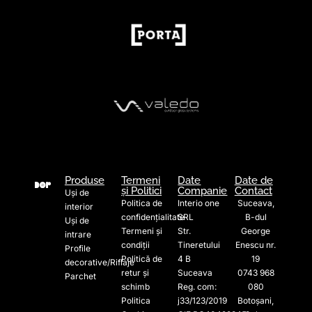
Produse
Termeni
Date
Date de
și Politici
Companie
Contact
Uși de
Politica de
Interio one
Suceava,
interior
confidențialitate
SRL
B-dul
Uși de
Termeni și
Str.
George
intrare
condiții
Tineretului
Enescu nr.
Profile
Politică de
4 B
19
decorative/Riflaje
retur și
Suceava
0743 968
Parchet
schimb
Reg. com:
080
Politica
j33/123/2019
Botoșani,