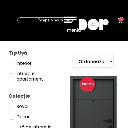
0
meniu
Tip Ușă
Interior
Intrare în
apartament
Colecție
Royal
Decor
Ușă de intrare în