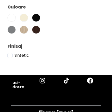
Culoare
Finisaj
Sintetic
usi-
dor.ro