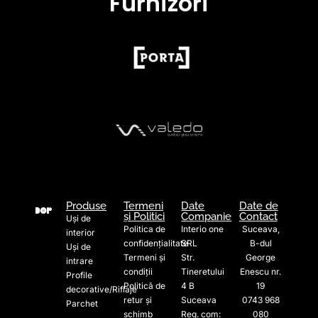
Furnizori
Produse
Termeni
Date
Date de
și Politici
Companie
Contact
Uși de
Politica de
Interio one
Suceava,
interior
confidențialitate
SRL
B-dul
Uși de
Termeni și
Str.
George
intrare
condiții
Tineretului
Enescu nr.
Profile
Politică de
4 B
19
decorative/Riflaje
retur și
Suceava
0743 968
Parchet
schimb
Reg. com:
080