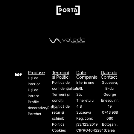
Produse
Termeni
Date
Date de
și Politici
Companie
Contact
Uși de
Politica de
Interio one
Suceava,
interior
confidențialitate
SRL
B-dul
Uși de
Termeni și
Str.
George
intrare
condiții
Tineretului
Enescu nr.
Profile
Politică de
4 B
19
decorative/Riflaje
retur și
Suceava
0743 968
Parchet
schimb
Reg. com:
080
Politica
j33/123/2019
Botoșani,
Cookies
CIF:RO40422845
Calea