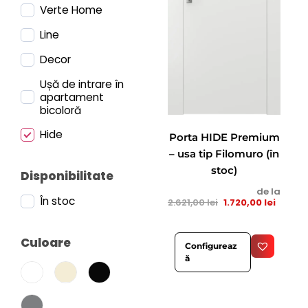
Verte Home
Line
Decor
Ușă de intrare în
apartament
bicoloră
Hide
Porta HIDE Premium
– usa tip Filomuro (în
stoc)
Disponibilitate
de la
În stoc
2.621,00
lei
1.720,00
lei
Culoare
Configureaz
ă