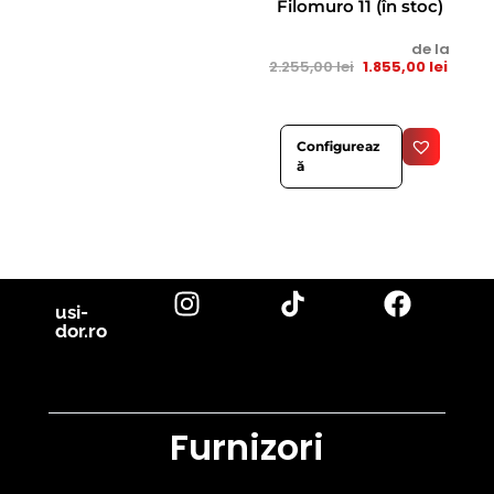
Filomuro 11 (în stoc)
de la
2.255,00
lei
1.855,00
lei
Configureaz
ă
usi-
dor.ro
Furnizori