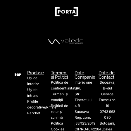
Produse
Termeni
Date
Date de
și Politici
Companie
Contact
Uși de
Politica de
Interio one
Suceava,
interior
confidențialitate
SRL
B-dul
Uși de
Termeni și
Str.
George
intrare
condiții
Tineretului
Enescu nr.
Profile
Politică de
4 B
19
decorative/Riflaje
retur și
Suceava
0743 968
Parchet
schimb
Reg. com:
080
Politica
j33/123/2019
Botoșani,
Cookies
CIF:RO40422845
Calea