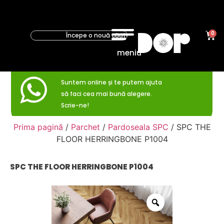
0
meniu
Suntem online și te putem ajuta
să faci cea mai bună alegere.
Scrie-ne!
Prima pagină
/
Parchet
/
Pardoseala SPC
/ SPC THE
FLOOR HERRINGBONE P1004
SPC THE FLOOR HERRINGBONE P1004