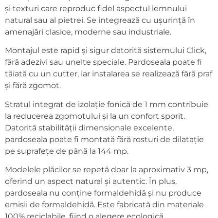
și texturi care reproduc fidel aspectul lemnului
natural sau al pietrei. Se integrează cu ușurință în
amenajări clasice, moderne sau industriale.
Montajul este rapid și sigur datorită sistemului Click,
fără adezivi sau unelte speciale. Pardoseala poate fi
tăiată cu un cutter, iar instalarea se realizează fără praf
și fără zgomot.
Stratul integrat de izolație fonică de 1 mm contribuie
la reducerea zgomotului și la un confort sporit.
Datorită stabilității dimensionale excelente,
pardoseala poate fi montată fără rosturi de dilatație
pe suprafețe de până la 144 mp.
Modelele plăcilor se repetă doar la aproximativ 3 mp,
oferind un aspect natural și autentic. În plus,
pardoseala nu conține formaldehidă și nu produce
emisii de formaldehidă. Este fabricată din materiale
100% reciclabile, fiind o alegere ecologică.