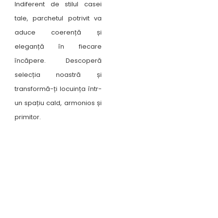
Indiferent de stilul casei
tale, parchetul potrivit va
aduce coerență și
eleganță în fiecare
încăpere. Descoperă
selecția noastră și
transformă-ți locuința într-
un spațiu cald, armonios și
primitor.
Unde ne găsești ?
Suceava, B-dul George Enescu nr. 19