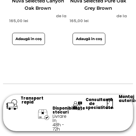
Nuva Selected Canyon
Nuva Selected Pure Oak
Oak Brown
Grey Brown
de la
de la
165,00
lei
165,00
lei
Adaugă în coș
Adaugă în coș
Montaj
Transport
Consultanță
autoriz
rapid
de
specialitate​
Disponibilitate
stocuri
Livrare
în
48h -
72h​