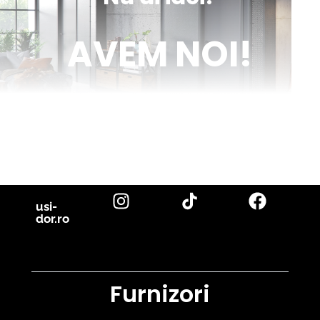
AVEM NOI!
Venim în ajutorul tău cu inspirație și cu fotografii reale de uși de
interior și parchet, direct din proiectele noastre. Descoperă cele
mai noi tendințe, sfaturi utile și idei inovatoare pentru a-ți
transforma casa în locuința visurilor tale. Fii la curent cu cele mai
bune soluții pentru un design interior de excepție!
citește blog
usi-
dor.ro
Furnizori