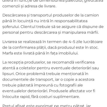
diferă în funcție de dimensiunea paletului, greutatea
comenzii și adresa de livrare.
Descărcarea și transportul produselor de la camion
până în locuință nu intră în responsabilitatea
șoferului. Clientul trebuie să se asigure că dispune de
personal pentru descărcarea și manipularea mărfii.
Livrarea se realizează în termen de 4–5 zile lucrătoare
de la confirmarea plății, dacă produsul este în stoc.
Marfa este livrată până în fața imobilului.
La recepția produselor, se recomandă verificarea
atentă a coletelor pentru eventuale deteriorări sau
lipsuri. Orice problemă trebuie menționată în
documentele de transport, iar o copie a acestora
trebuie păstrată împreună cu fotografii ale
eventualelor deteriorări. Produsele afectate vor fi
înlocuite rapid, fără costuri suplimentare.
Prețul afișat este exprimat pe metru pătrat, iar