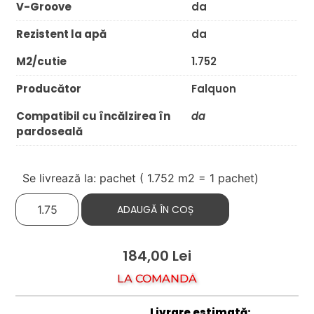
V-Groove
da
Rezistent la apă
da
M2/cutie
1.752
Producător
Falquon
Compatibil cu încălzirea în
da
pardoseală
Se livrează la: pachet (
1.752
m2 = 1 pachet)
ADAUGĂ ÎN COȘ
184,00
Lei
LA COMANDĂ
Livrare estimată: