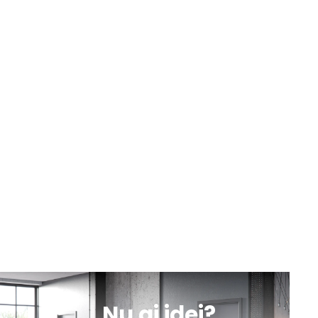
9:00 - 18:00
Luni-Vineri
Sâmbătă
10:00 - 13:00
sună
obține
mesaj
indicații
Botoșani, Calea Națională nr. 57
Luni-Vineri
Sâmbătă
10:00 - 13:00
9:00 - 18:00
sună
obține
mesaj
indicații
Iași, Valea lupului, DN 28 nr. 154A
Luni-Vineri
Sâmbătă
10:00 - 13:00
9:00 - 18:00
sună
obține
mesaj
indicații
Nu ai idei?