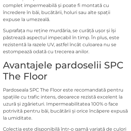
complet impermeabilă și poate fi montată cu
încredere în băi, bucătării, holuri sau alte spații
expuse la umezeală.
Suprafața nu reține murdăria, se curăță ușor și își
păstrează aspectul impecabil în timp. În plus, este
rezistentă la razele UV, astfel încât culoarea nu se
estompează odată cu trecerea anilor.
Avantajele pardoselii SPC
The Floor
Pardoseala SPC The Floor este recomandată pentru
spațiile cu trafic intens, deoarece rezistă excelent la
uzură și zgârieturi. Impermeabilitatea 100% o face
potrivită pentru băi, bucătării și orice încăpere expusă
la umiditate.
Colecția este disponibilă într-o gamă variată de culori