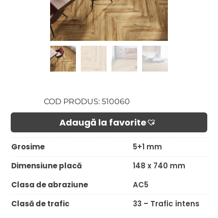
COD PRODUS: 510060
Adaugă la favorite​
Grosime
5+1 mm
Dimensiune placă
148 x 740 mm
Clasa de abraziune
AC5
Clasă de trafic
33 – Trafic intens