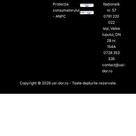
Protecția
Națională
consumatorului
nr. 57
- ANPC
0791 220
022​
Iași, Valea
lupului, DN
28 nr.
154A
0728 353
535​
contact@usi-
dor.ro
Copyright © 2026 usi-dor.ro - Toate depturile rezervate.