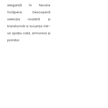
eleganță în fiecare
încăpere. Descoperă
selecția noastră și
transformă-ți locuința într-
un spațiu cald, armonios și
primitor.
Unde ne găsești ?
Suceava, B-dul George Enescu nr. 19
9:00 - 18:00
Luni-Vineri
Sâmbătă
10:00 - 13:00