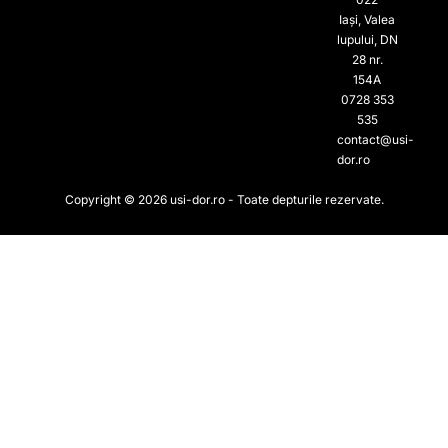
Iași, Valea
lupului, DN
28 nr.
154A
0728 353
535​
contact@usi-
dor.ro
Copyright © 2026 usi-dor.ro - Toate depturile rezervate.