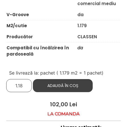
comercial mediu
V-Groove
da
M2/cutie
1.179
Producător
CLASSEN
Compatibil cu încălzirea în
da
pardoseală
Se livrează la: pachet (
1.179
m2 = 1 pachet)
ADAUGĂ ÎN COȘ
102,00
Lei
LA COMANDĂ