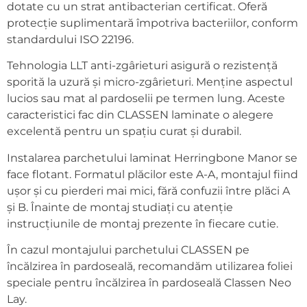
dotate cu un strat antibacterian certificat. Oferă
protecție suplimentară împotriva bacteriilor, conform
standardului ISO 22196.
Tehnologia LLT anti-zgârieturi asigură o rezistență
sporită la uzură și micro-zgârieturi. Menține aspectul
lucios sau mat al pardoselii pe termen lung. Aceste
caracteristici fac din CLASSEN laminate o alegere
excelentă pentru un spațiu curat și durabil.
Instalarea parchetului laminat Herringbone Manor se
face flotant. Formatul plăcilor este A-A, montajul fiind
ușor și cu pierderi mai mici, fără confuzii între plăci A
și B. Înainte de montaj studiați cu atenție
instrucțiunile de montaj prezente în fiecare cutie.
În cazul montajului parchetului CLASSEN pe
încălzirea în pardoseală, recomandăm utilizarea foliei
speciale pentru încălzirea în pardoseală Classen Neo
Lay.