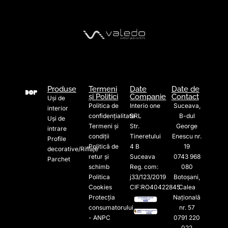
Produse
Termeni
Date
Date de
și Politici
Companie
Contact
Uși de
Politica de
Interio one
Suceava,
interior
confidențialitate
SRL
B-dul
Uși de
Termeni și
Str.
George
intrare
condiții
Tineretului
Enescu nr.
Profile
Politică de
4 B
19
decorative/Riflaje
retur și
Suceava
0743 968
Parchet
schimb
Reg. com:
080
Politica
j33/123/2019
Botoșani,
Cookies
CIF:RO40422845
Calea
Protecția
Națională
consumatorului
nr. 57
- ANPC
0791 220
022​