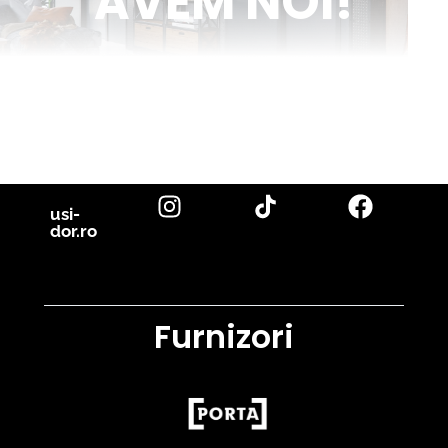
AVEM NOI!
Venim în ajutorul tău cu inspirație și cu fotografii reale de uși de
interior și parchet, direct din proiectele noastre. Descoperă cele
mai noi tendințe, sfaturi utile și idei inovatoare pentru a-ți
transforma casa în locuința visurilor tale. Fii la curent cu cele mai
bune soluții pentru un design interior de excepție!
citește blog
usi-
dor.ro
Furnizori