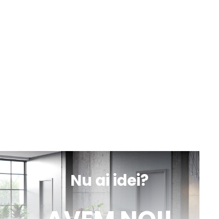
sună
obține
mesaj
indicații
Botoșani, Calea Națională nr. 57
Luni-Vineri
Sâmbătă
10:00 - 13:00
9:00 - 18:00
sună
obține
mesaj
indicații
Iași, Valea lupului, DN 28 nr. 154A
Luni-Vineri
Sâmbătă
10:00 - 13:00
9:00 - 18:00
sună
obține
mesaj
indicații
Nu ai idei?