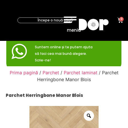
0
meniu
Suntem online și te putem ajuta
să faci cea mai bună alegere.
Scrie-ne!
Prima pagină
/
Parchet
/
Parchet laminat
/ Parchet
Herringbone Manor Blois
Parchet Herringbone Manor Blois