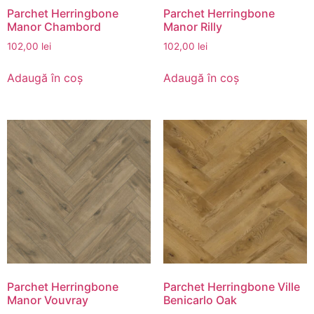
Parchet Herringbone
Parchet Herringbone
Manor Chambord
Manor Rilly
102,00
lei
102,00
lei
Adaugă în coș
Adaugă în coș
Parchet Herringbone
Parchet Herringbone Ville
Manor Vouvray
Benicarlo Oak