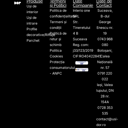
Produse
Termeni
Date
Date de
și Politici
Companie
Contact
Uși de
Politica de
Interio one
Suceava,
interior
confidențialitate
SRL
B-dul
Uși de
Termeni și
Str.
George
intrare
condiții
Tineretului
Enescu nr.
Profile
Politică de
4 B
19
decorative/Riflaje
retur și
Suceava
0743 968
Parchet
schimb
Reg. com:
080
Politica
j33/123/2019
Botoșani,
Cookies
CIF:RO40422845
Calea
Protecția
Națională
consumatorului
nr. 57
- ANPC
0791 220
022​
Iași, Valea
lupului, DN
28 nr.
154A
0728 353
535​
contact@usi-
dor.ro