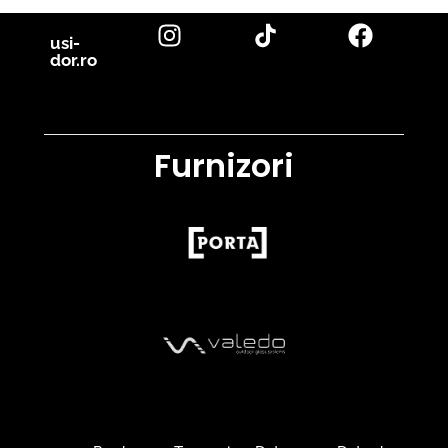
usi-
dor.ro
Furnizori