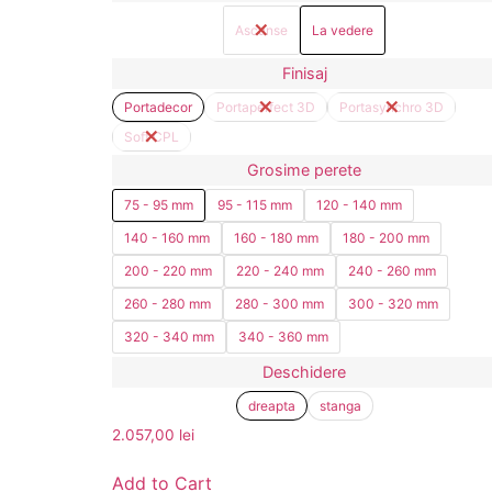
Ascunse
La vedere
Finisaj
Portadecor
Portaperfect 3D
Portasynchro 3D
Soft CPL
Grosime perete
75 - 95 mm
95 - 115 mm
120 - 140 mm
140 - 160 mm
160 - 180 mm
180 - 200 mm
200 - 220 mm
220 - 240 mm
240 - 260 mm
260 - 280 mm
280 - 300 mm
300 - 320 mm
320 - 340 mm
340 - 360 mm
Deschidere
dreapta
stanga
2.057,00
lei
Add to Cart