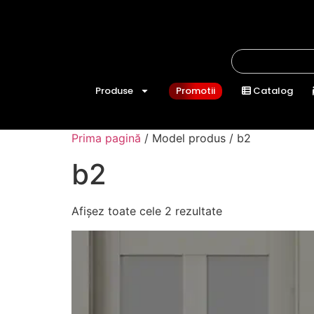
Produse
Promotii
Catalog
Prima pagină
/ Model produs / b2
b2
Afișez toate cele 2 rezultate