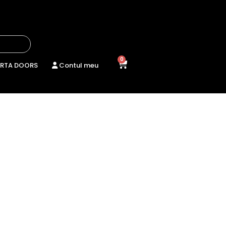
0
RTA DOORS
Contul meu