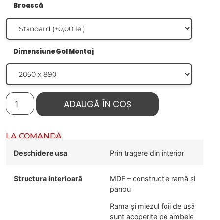
Broască
Dimensiune Gol Montaj
ADAUGĂ ÎN COȘ
LA COMANDĂ
Deschidere usa
Prin tragere din interior
Structura interioară
MDF – construcție ramă și
panou
Rama și miezul foii de ușă
sunt acoperite pe ambele