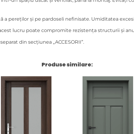
, într-un spațiu uscat și ventilat, până la montaj. Evitaț
 pereților și pe pardoseli nefinisate. Umiditatea excesivă
– acest lucru poate compromite rezistența structurii și anu
 separat din secțiunea „ACCESORII”.
Produse similare: