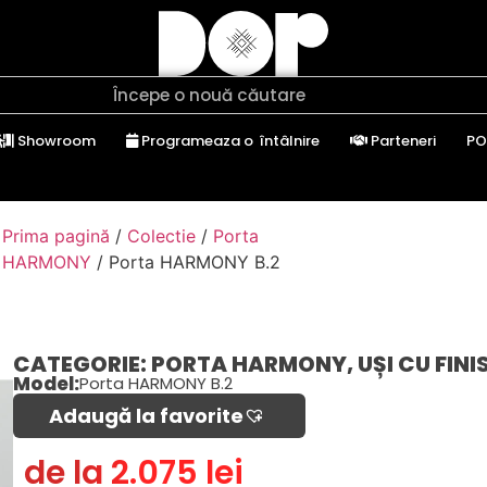
Showroom
Programeaza o întâlnire
Parteneri
PO
Prima pagină
/
Colectie
/
Porta
HARMONY
/ Porta HARMONY B.2
CATEGORIE:
PORTA HARMONY
,
UȘI CU FINI
Model:
Porta HARMONY B.2
Adaugă la favorite​
de la 2.075 lei