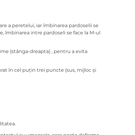
re a peretelui, iar îmbinarea pardoselii se
, îmbinarea intre pardoseli se face la M-ul
țime (stânga-dreapta) , pentru a evita
t în cel puțin trei puncte (sus, mijloc și
itatea.