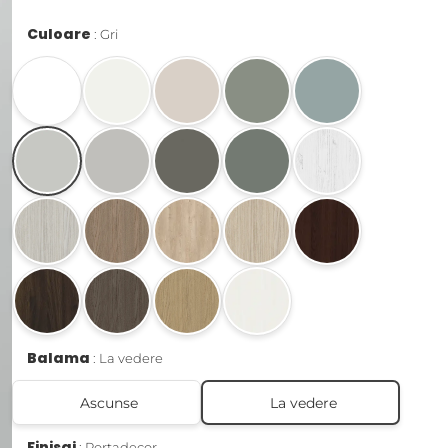
Culoare
Gri
Balama
La vedere
Ascunse
La vedere
Finisaj
Portadecor