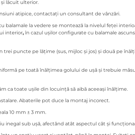
și lăcuit ulterior.
nsiuni atipice, contactați un consultant de vânzări.
u balamale la vedere se montează la nivelul feței interioa
ui interior
,
în cazul ușilor configurate cu balamale ascunse
trei puncte pe lățime (sus, mijloc și jos) și două pe înăl
iformă pe toată înălțimea golului de ușă și trebuie măsura
 ca toate ușile din locuință să aibă aceeași înălțime.
instalare. Abaterile pot duce la montaj incorect.
oseala 10 mm ± 3 mm.
 inegal sub ușă, afectând atât aspectul cât și funcțional