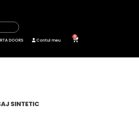
0
RTA DOORS
Contul meu
SAJ SINTETIC