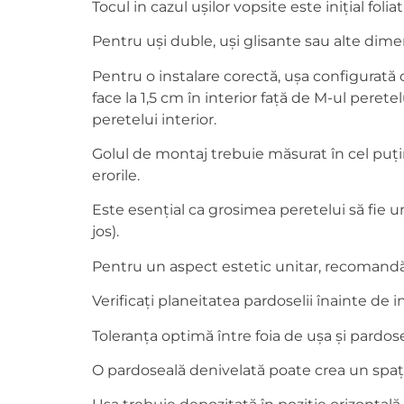
Tocul in cazul ușilor vopsite este inițial foliat 
Pentru uși duble, uși glisante sau alte dime
Pentru o instalare corectă, ușa configurată c
face la 1,5 cm în interior față de M-ul peretel
peretelui interior.
Golul de montaj trebuie măsurat în cel puțin 
erorile.
Este esențial ca grosimea peretelui să fie un
jos).
Pentru un aspect estetic unitar, recomandăm
Verificați planeitatea pardoselii înainte de 
Toleranța optimă între foia de ușa și pard
O pardoseală denivelată poate crea un spațiu