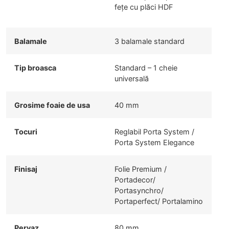
fețe cu plăci HDF
Balamale
3 balamale standard
Tip broasca
Standard – 1 cheie
universală
Grosime foaie de usa
40 mm
Tocuri
Reglabil Porta System /
Porta System Elegance
Finisaj
Folie Premium /
Portadecor/
Portasynchro/
Portaperfect/ Portalamino
Pervaz
80 mm