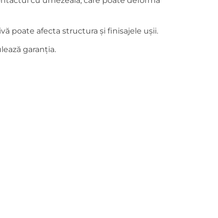
i contactul cu umezeala, care poate deforma
 poate afecta structura și finisajele ușii.
lează garanția.