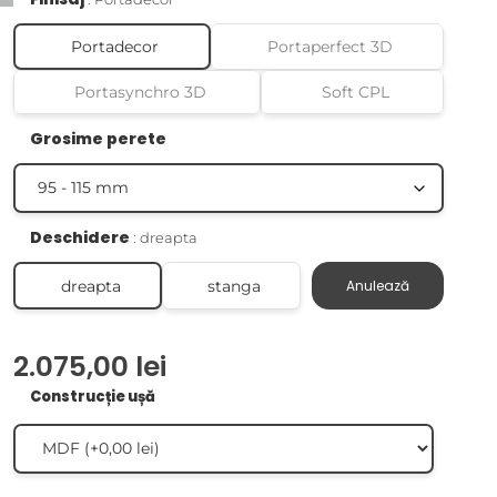
Portadecor
Portaperfect 3D
Portasynchro 3D
Soft CPL
Grosime perete
Deschidere
dreapta
dreapta
stanga
Anulează
2.075,00
lei
Construcție ușă