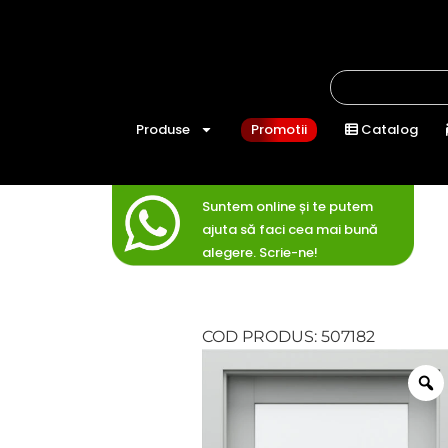
Produse
Promotii
Catalog
Suntem online și te putem
ajuta să faci cea mai bună
alegere. Scrie-ne!
COD PRODUS: 507182