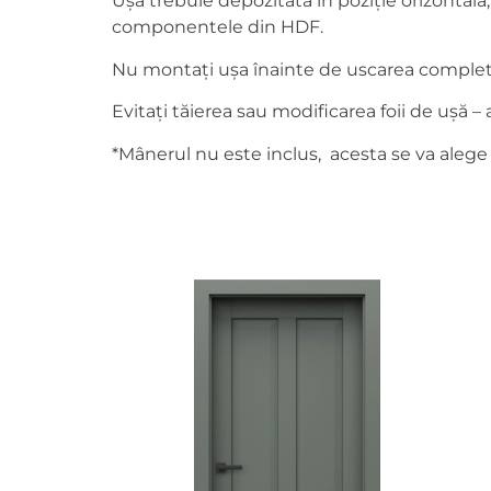
Ușa trebuie depozitată în poziție orizontală
componentele din HDF.
Nu montați ușa înainte de uscarea completă a
Evitați tăierea sau modificarea foii de ușă 
*Mânerul nu este inclus, acesta se va alege