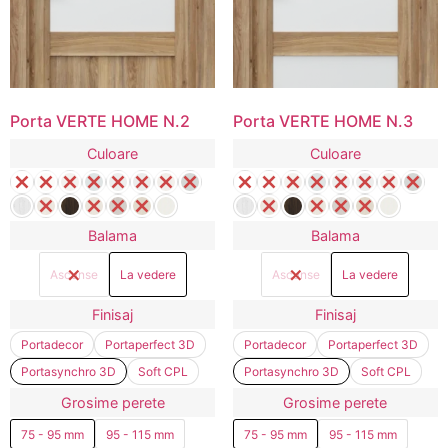
Porta VERTE HOME N.2
Porta VERTE HOME N.3
Culoare
Culoare
Balama
Balama
Ascunse
La vedere
Ascunse
La vedere
Finisaj
Finisaj
Portadecor
Portaperfect 3D
Portadecor
Portaperfect 3D
Portasynchro 3D
Soft CPL
Portasynchro 3D
Soft CPL
Grosime perete
Grosime perete
75 - 95 mm
95 - 115 mm
75 - 95 mm
95 - 115 mm