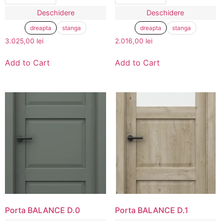
Deschidere
Deschidere
dreapta
stanga
dreapta
stanga
3.025,00
lei
2.016,00
lei
Add to Cart
Add to Cart
Porta BALANCE D.0
Porta BALANCE D.1