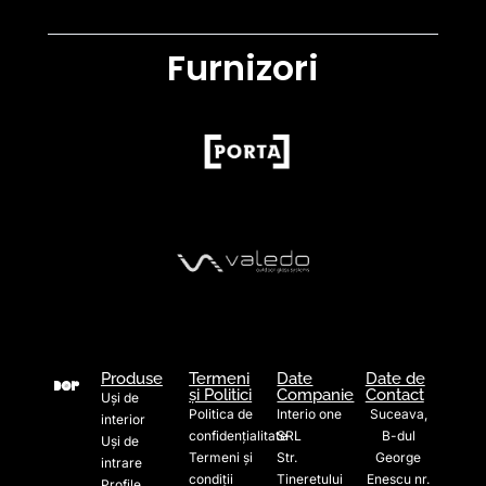
Furnizori
Produse
Termeni
Date
Date de
și Politici
Companie
Contact
Uși de
Politica de
Interio one
Suceava,
interior
confidențialitate
SRL
B-dul
Uși de
Termeni și
Str.
George
intrare
condiții
Tineretului
Enescu nr.
Profile