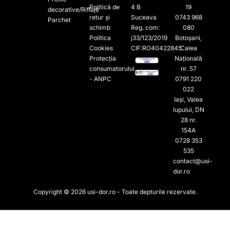
Politică de
4 B
19
decorative/Riflaje
retur și
Suceava
0743 968
Parchet
schimb
Reg. com:
080
Politica
j33/123/2019
Botoșani,
Cookies
CIF:RO40422845
Calea
Protecția
Națională
consumatorului
nr. 57
- ANPC
0791 220
022​
Iași, Valea
lupului, DN
28 nr.
154A
0728 353
535​
contact@usi-
dor.ro
Copyright © 2026 usi-dor.ro - Toate depturile rezervate.