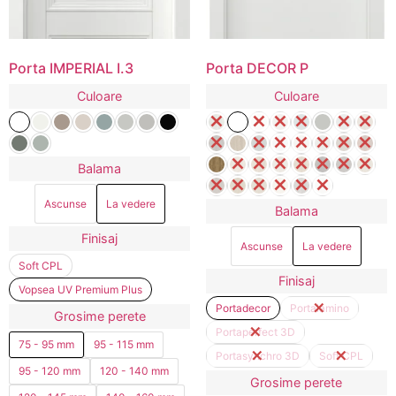
Porta IMPERIAL I.3
Porta DECOR P
Culoare
Culoare
Balama
Ascunse
La vedere
Balama
Finisaj
Ascunse
La vedere
Soft CPL
Finisaj
Vopsea UV Premium Plus
Portadecor
Portalamino
Grosime perete
Portaperfect 3D
75 - 95 mm
95 - 115 mm
Portasynchro 3D
Soft CPL
95 - 120 mm
120 - 140 mm
Grosime perete