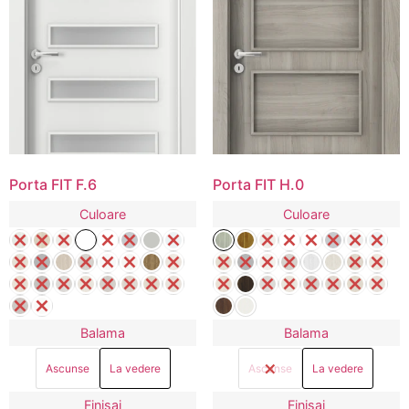
Porta FIT F.6
Porta FIT H.0
Culoare
Culoare
Balama
Balama
Ascunse
La vedere
Ascunse
La vedere
Finisaj
Finisaj