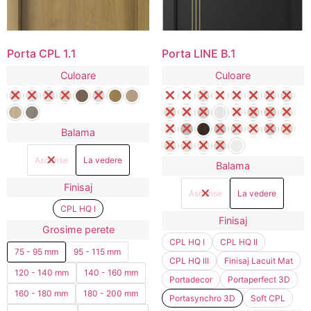
Porta CPL 1.1
Porta LINE B.1
Culoare
Culoare
Balama
Ascunse
La vedere
Balama
Finisaj
Ascunse
La vedere
CPL HQ I
Finisaj
Grosime perete
CPL HQ I
CPL HQ II
75 - 95 mm
95 - 115 mm
CPL HQ III
Finisaj Lacuit Mat
120 - 140 mm
140 - 160 mm
Portadecor
Portaperfect 3D
160 - 180 mm
180 - 200 mm
Portasynchro 3D
Soft CPL