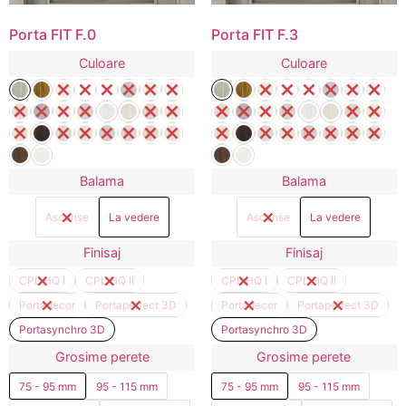
Porta FIT F.0
Porta FIT F.3
Culoare
Culoare
Balama
Balama
Ascunse
La vedere
Ascunse
La vedere
Finisaj
Finisaj
CPL HQ I
CPL HQ II
CPL HQ I
CPL HQ II
Portadecor
Portaperfect 3D
Portadecor
Portaperfect 3D
Portasynchro 3D
Portasynchro 3D
Grosime perete
Grosime perete
75 - 95 mm
95 - 115 mm
75 - 95 mm
95 - 115 mm