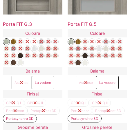
Porta FIT G.3
Porta FIT G.5
Culoare
Culoare
Balama
Balama
Ascunse
La vedere
Ascunse
La vedere
Finisaj
Finisaj
CPL HQ I
CPL HQ II
CPL HQ I
CPL HQ II
Portadecor
Portaperfect 3D
Portadecor
Portaperfect 3D
Portasynchro 3D
Portasynchro 3D
Grosime perete
Grosime perete