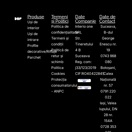
Produse
Termeni
Date
Date de
și Politici
Companie
Contact
Uși de
Politica de
Interio one
Suceava,
interior
confidențialitate
SRL
B-dul
Uși de
Termeni și
Str.
George
intrare
condiții
Tineretului
Enescu nr.
Profile
Politică de
4 B
19
decorative/Riflaje
retur și
Suceava
0743 968
Parchet
schimb
Reg. com:
080
Politica
j33/123/2019
Botoșani,
Cookies
CIF:RO40422845
Calea
Protecția
Națională
consumatorului
nr. 57
- ANPC
0791 220
022​
Iași, Valea
lupului, DN
28 nr.
154A
0728 353