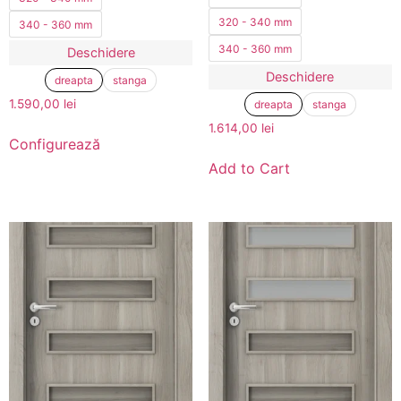
320 - 340 mm
340 - 360 mm
340 - 360 mm
Deschidere
Deschidere
dreapta
stanga
1.590,00
lei
dreapta
stanga
1.614,00
lei
Configurează
Add to Cart