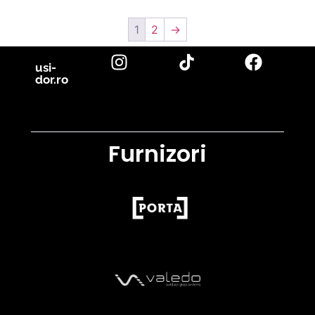
1
2
→
usi-
dor.ro
Furnizori