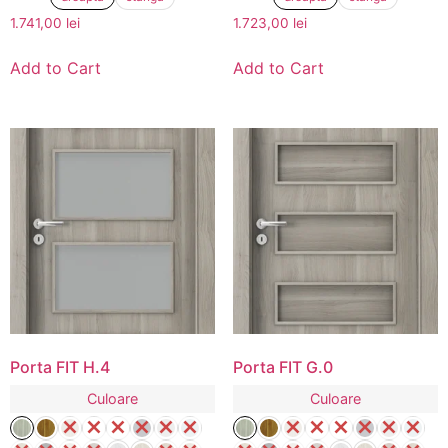
1.741,00
lei
1.723,00
lei
Add to Cart
Add to Cart
Porta FIT H.4
Porta FIT G.0
Culoare
Culoare