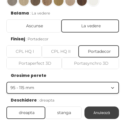
Balama
La vedere
Ascunse
La vedere
Finisaj
Portadecor
CPL HQ I
CPL HQ II
Portadecor
Portaperfect 3D
Portasynchro 3D
Grosime perete
Deschidere
dreapta
dreapta
stanga
Anulează