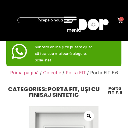
0
meniu
Suntem online și te putem ajuta
să faci cea mai bună alegere.
Scrie-ne!
Prima pagină
/
Colectie
/
Porta FIT
/ Porta FIT F.6
CATEGORIES:
PORTA FIT
,
UȘI CU
Porta
FIT F.6
FINISAJ SINTETIC