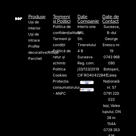
Produse
Termeni
Date
Date de
și Politici
Companie
Contact
Uși de
Politica de
Interio one
Suceava,
interior
confidențialitate
SRL
B-dul
Uși de
Termeni și
Str.
George
intrare
condiții
Tineretului
Enescu nr.
Profile
Politică de
4 B
19
decorative/Riflaje
retur și
Suceava
0743 968
Parchet
schimb
Reg. com:
080
Politica
j33/123/2019
Botoșani,
Cookies
CIF:RO40422845
Calea
Protecția
Națională
consumatorului
nr. 57
- ANPC
0791 220
022​
Iași, Valea
lupului, DN
28 nr.
154A
0728 353
535​