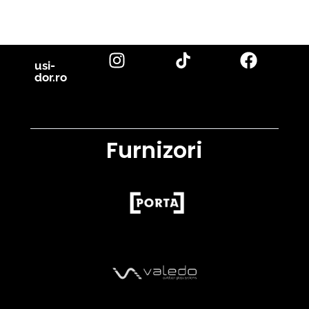
citește blog
usi-
dor.ro
Furnizori