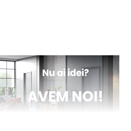
sună
obține
mesaj
indicații
Iași, Valea lupului, DN 28 nr. 154A
Luni-Vineri
Sâmbătă
10:00 - 13:00
9:00 - 18:00
sună
obține
mesaj
indicații
Nu ai idei?
AVEM NOI!
Venim în ajutorul tău cu inspirație și cu fotografii reale de uși de
interior și parchet, direct din proiectele noastre. Descoperă cele
mai noi tendințe, sfaturi utile și idei inovatoare pentru a-ți
transforma casa în locuința visurilor tale. Fii la curent cu cele mai
bune soluții pentru un design interior de excepție!