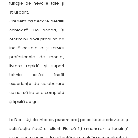
funcție de nevoile tale și
stilul dorit.
Credem că fiecare detaliu
contează. De aceea, îți
oferim nu doar produse de
înaltă calitate, ci și servicii
profesionale de montaj,
livrare rapidă și suport
tehnic, astfel încât
experiența de colaborare
cu noi să fie una completă
și lipsită de griji.
La Dor - Uși de Interior, punem preț pe calitate, seriozitate și
satisfacția fiecărui client. Fie că îți amenajezi o locuință
nouă sau renovezi, te așteptăm cu soluții personalizate și