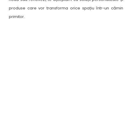
produse care vor transforma orice spațiu într-un cămin
primitor.
Unde ne găsești ?
Suceava, B-dul George Enescu nr. 19
9:00 - 18:00
Luni-Vineri
Sâmbătă
10:00 - 13:00
sună
obține
mesaj
indicații
Botoșani, Calea Națională nr. 57
Luni-Vineri
Sâmbătă
10:00 - 13:00
9:00 - 18:00