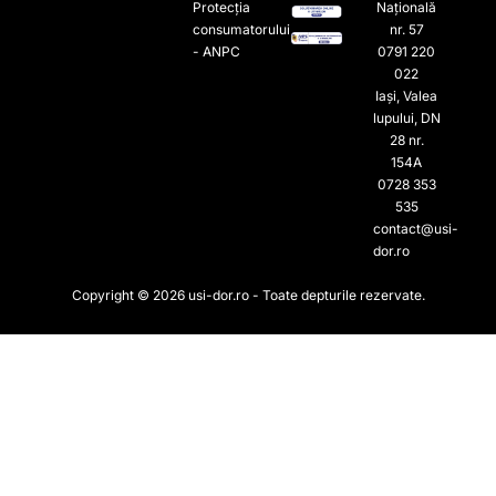
Protecția
Națională
consumatorului
nr. 57
- ANPC
0791 220
022​
Iași, Valea
lupului, DN
28 nr.
154A
0728 353
535​
contact@usi-
dor.ro
Copyright © 2026 usi-dor.ro - Toate depturile rezervate.