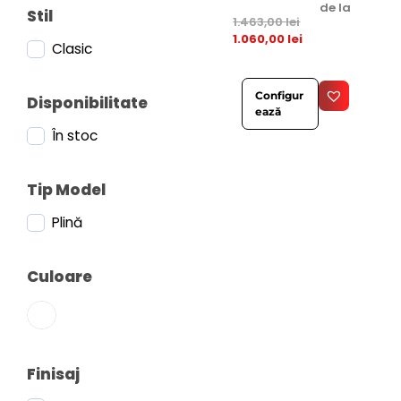
de la
Stil
1.463,00
lei
1.060,00
lei
Clasic
Configur
Disponibilitate
ează
În stoc
Tip Model
Plină
Culoare
Finisaj