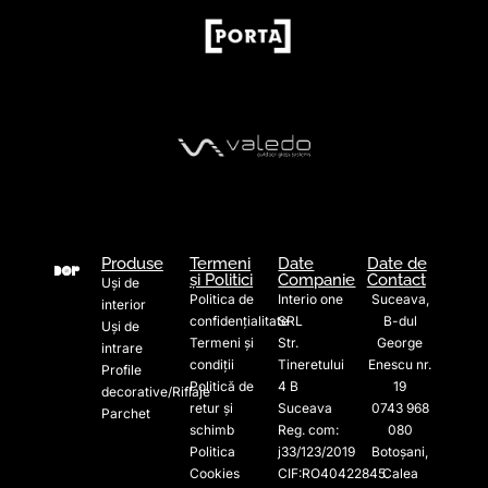
Produse
Termeni
Date
Date de
și Politici
Companie
Contact
Uși de
Politica de
Interio one
Suceava,
interior
confidențialitate
SRL
B-dul
Uși de
Termeni și
Str.
George
intrare
condiții
Tineretului
Enescu nr.
Profile
Politică de
4 B
19
decorative/Riflaje
retur și
Suceava
0743 968
Parchet
schimb
Reg. com:
080
Politica
j33/123/2019
Botoșani,
Cookies
CIF:RO40422845
Calea