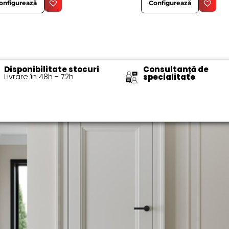
Configurează
onfigurează
Disponibilitate stocuri
Consultanță de
Livrare în 48h - 72h​
specialitate​