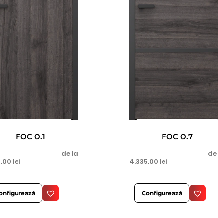
FOC O.1
FOC O.7
de la
de
5,00
lei
4.335,00
lei
onfigurează
Configurează