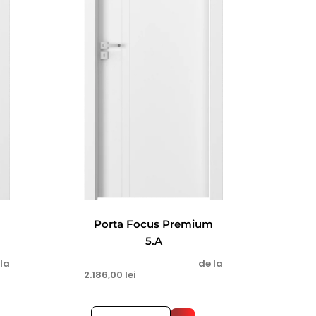
m
Porta Focus Premium
5.A
 la
de la
2.186,00
lei