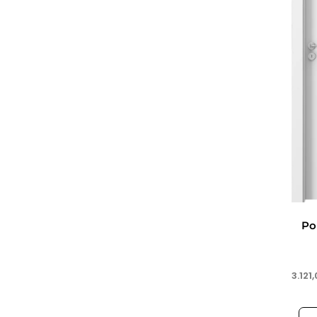
Po
3.121