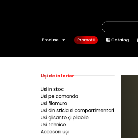
Produse
Promotii
Catalog
Uși de interior
Uși in stoc
Uși pe comanda
Uși filomuro
Uși din sticla si compartimentari
Uși glisante și pliabile
Uși tehnice
Accesorii uși