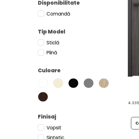
Disponibilitate
Comandă
Tip Model
Sticlă
Plină
Culoare
4.33
Finisaj
C
Vopsit
Sintetic