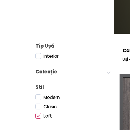
Tip Ușă
Ca
Interior
Uși 
Colecție
Stil
Modern
Clasic
Loft