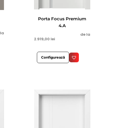
Porta Focus Premium
4.A
 la
de la
2.919,00
lei
Configurează