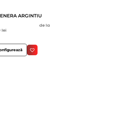
ENERA ARGINTIU
de la
0
lei
onfigurează