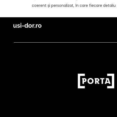
coerent și personalizat, în care fiecare detali
usi-dor.ro