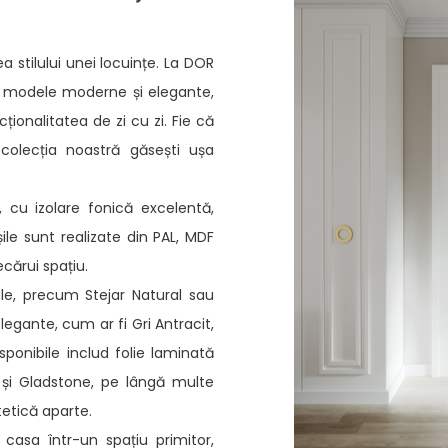
ea stilului unei locuințe. La DOR
de modele moderne și elegante,
ionalitatea de zi cu zi. Fie că
 colecția noastră găsești ușa
e, cu izolare fonică excelentă,
șile sunt realizate din PAL, MDF
ecărui spațiu.
le, precum Stejar Natural sau
legante, cum ar fi Gri Antracit,
sponibile includ folie laminată
 și Gladstone, pe lângă multe
tetică aparte.
casa într-un spațiu primitor,