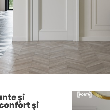
ante și
confort și