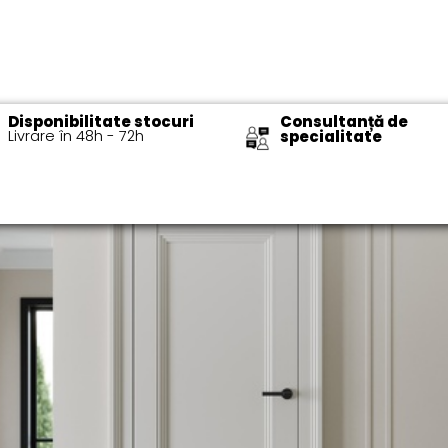
Disponibilitate stocuri
Consultanță de
Livrare în 48h - 72h​
specialitate​