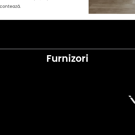
u contează.
Furnizori