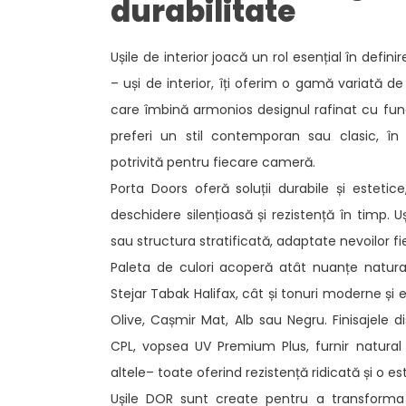
durabilitate​
Ușile de interior joacă un rol esențial în definir
– uși de interior, îți oferim o gamă variată 
care îmbină armonios designul rafinat cu funcț
preferi un stil contemporan sau clasic, în
potrivită pentru fiecare cameră. ​
Porta Doors oferă soluții durabile și estetic
deschidere silențioasă și rezistență în timp. U
sau structura stratificată, adaptate nevoilor fi
Paleta de culori acoperă atât nuanțe natura
Stejar Tabak Halifax, cât și tonuri moderne și e
Olive, Cașmir Mat, Alb sau Negru. Finisajele di
CPL, vopsea UV Premium Plus, furnir natural
altele– toate oferind rezistență ridicată și o es
Ușile DOR sunt create pentru a transforma 