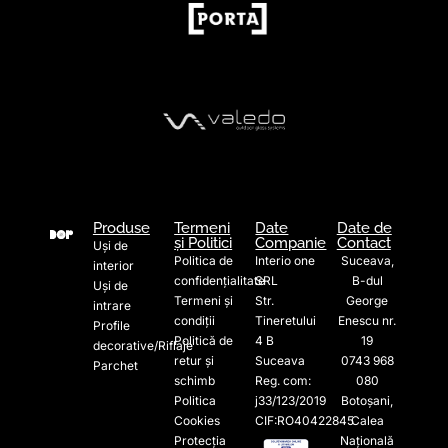
Produse
Termeni
Date
Date de
și Politici
Companie
Contact
Uși de
Politica de
Interio one
Suceava,
interior
confidențialitate
SRL
B-dul
Uși de
Termeni și
Str.
George
intrare
condiții
Tineretului
Enescu nr.
Profile
Politică de
4 B
19
decorative/Riflaje
retur și
Suceava
0743 968
Parchet
schimb
Reg. com:
080
Politica
j33/123/2019
Botoșani,
Cookies
CIF:RO40422845
Calea
Protecția
Națională