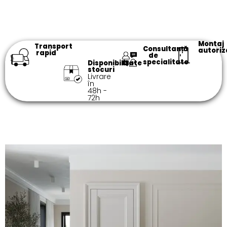
Montaj
Transport
Consultanță
autoriz
rapid
de
specialitate​
Disponibilitate
stocuri
Livrare
în
48h -
72h​