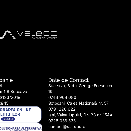
panie
Date de Contact
RL
Suceava, B-dul George Enescu nr.
lui 4 B Suceava
19
3/123/2019
0743 968 080
2845
Botoșani, Calea Națională nr. 57
0791 220 022​
Iași, Valea lupului, DN 28 nr. 154A
0728 353 535​
contact@usi-dor.ro