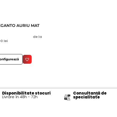
EGANTO AURIU MAT
de la
00
lei
onfigurează
Disponibilitate stocuri
Consultanță de
Livrare în 48h - 72h​
specialitate​