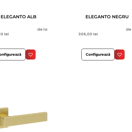
ELEGANTO ALB
ELEGANTO NEGRU
de la
de
00
lei
306,00
lei
onfigurează
Configurează