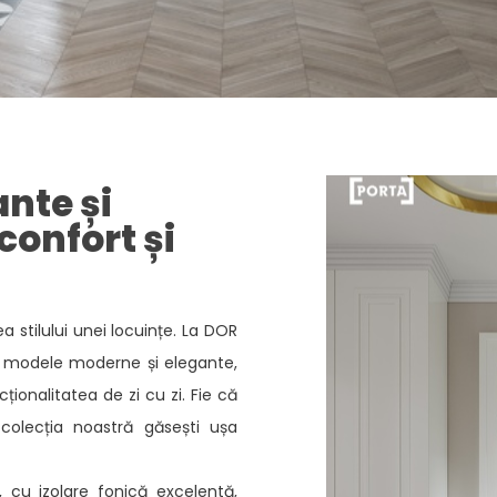
ante și
confort și
ea stilului unei locuințe. La DOR
de modele moderne și elegante,
ionalitatea de zi cu zi. Fie că
 colecția noastră găsești ușa
e, cu izolare fonică excelentă,