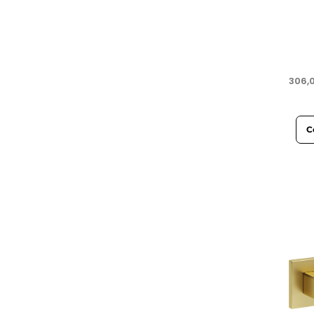
306,
C