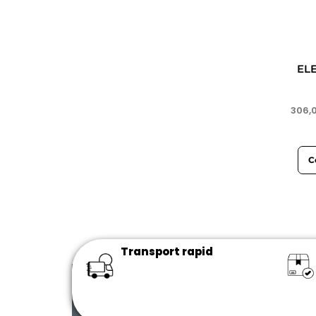
EL
306,
C
Transport rapid