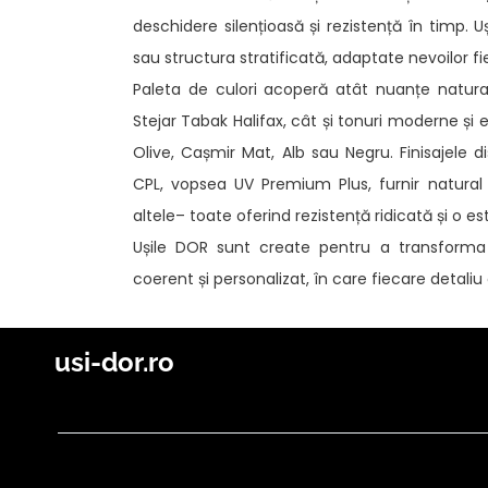
deschidere silențioasă și rezistență în timp. U
sau structura stratificată, adaptate nevoilor fi
Paleta de culori acoperă atât nuanțe natura
Stejar Tabak Halifax, cât și tonuri moderne și e
Olive, Cașmir Mat, Alb sau Negru. Finisajele di
CPL, vopsea UV Premium Plus, furnir natural
altele– toate oferind rezistență ridicată și o es
Ușile DOR sunt create pentru a transforma 
coerent și personalizat, în care fiecare detali
usi-dor.ro