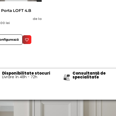
Porta LOFT 4.B
de la
1,00
lei
onfigurează
Disponibilitate stocuri
Consultanță de
Livrare în 48h - 72h​
specialitate​