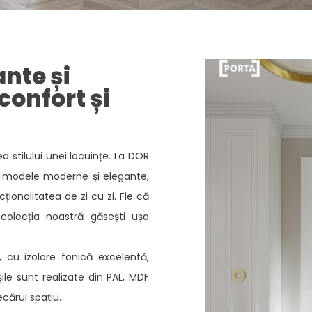
ante și
confort și
ea stilului unei locuințe. La DOR
de modele moderne și elegante,
ionalitatea de zi cu zi. Fie că
 colecția noastră găsești ușa
e, cu izolare fonică excelentă,
șile sunt realizate din PAL, MDF
ecărui spațiu.