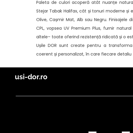
Paleta de culori acoperă atât nuanțe natura
Stejar Tabak Halifax, cât și tonuri moderne și e
Olive, Cașmir Mat, Alb sau Negru. Finisajele di
CPL, vopsea UV Premium Plus, furnir natural
altele– toate oferind rezistență ridicată și o es
Ușile DOR sunt create pentru a transforma 
coerent și personalizat, în care fiecare detali
usi-dor.ro