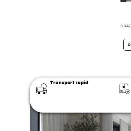
3.34
C
Transport rapid