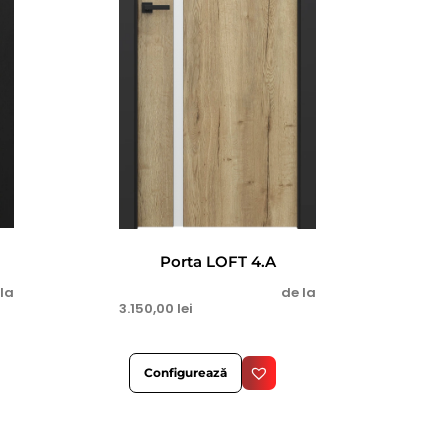
Porta LOFT 4.A
 la
de la
3.150,00
lei
Configurează