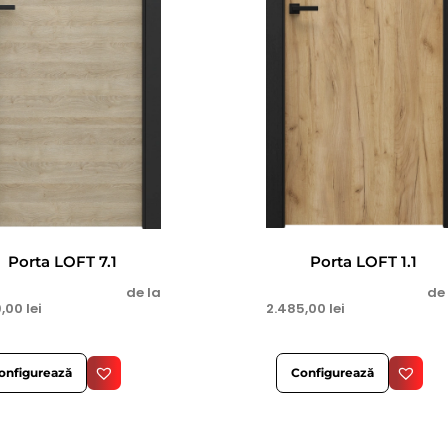
Porta LOFT 1.1
Porta LOFT 7.1
de
de la
2.485,00
lei
9,00
lei
Configurează
onfigurează