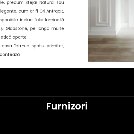
le, precum Stejar Natural sau
legante, cum ar fi Gri Antracit,
sponibile includ folie laminată
 și Gladstone, pe lângă multe
tetică aparte.
casa într-un spațiu primitor,
u contează.
Furnizori