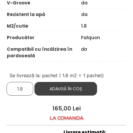
V-Groove
da
Rezistent la apă
da
M2/cutie
1.8
Producător
Falquon
Compatibil cu încălzirea în
da
pardoseală
Se livrează la: pachet (
1.8
m2 = 1 pachet)
ADAUGĂ ÎN COȘ
165,00
Lei
LA COMANDĂ
Livrare estimată: