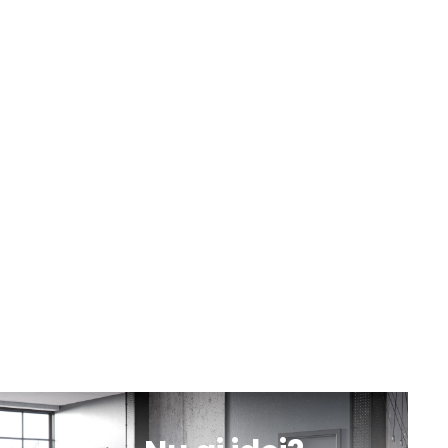
Suceava, B-dul George Enescu nr. 19
9:00 - 18:00
Luni-Vineri
Sâmbătă
10:00 - 13:00
sună
obține
mesaj
indicații
Botoșani, Calea Națională nr. 57
Luni-Vineri
Sâmbătă
10:00 - 13:00
9:00 - 18:00
sună
obține
mesaj
indicații
Iași, Valea lupului, DN 28 nr. 154A
Luni-Vineri
Sâmbătă
10:00 - 13:00
9:00 - 18:00
sună
obține
mesaj
indicații