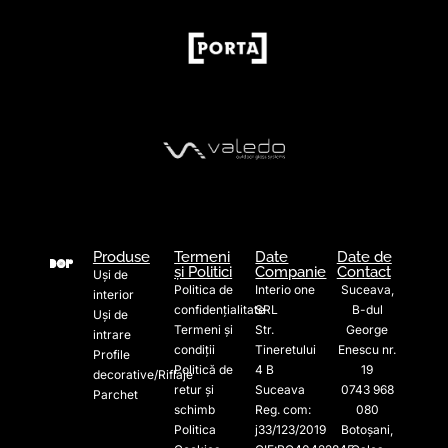
Produse
Termeni
Date
Date de
și Politici
Companie
Contact
Uși de
Politica de
Interio one
Suceava,
interior
confidențialitate
SRL
B-dul
Uși de
Termeni și
Str.
George
intrare
condiții
Tineretului
Enescu nr.
Profile
Politică de
4 B
19
decorative/Riflaje
retur și
Suceava
0743 968
Parchet
schimb
Reg. com:
080
Politica
j33/123/2019
Botoșani,