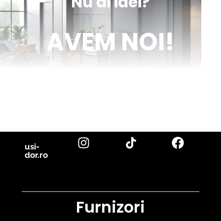
Nu ai idei?
AVEM NOI!
Venim în ajutorul tău cu inspirație și cu fotografii reale de uși de
interior și parchet, direct din proiectele noastre. Descoperă cele
mai noi tendințe, sfaturi utile și idei inovatoare pentru a-ți
transforma casa în locuința visurilor tale. Fii la curent cu cele mai
bune soluții pentru un design interior de excepție!
citește blog
usi-
dor.ro
Furnizori