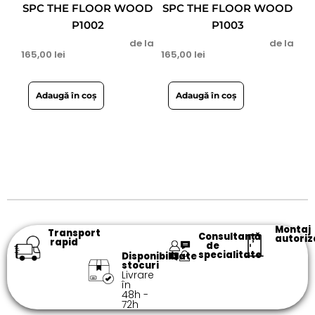
SPC THE FLOOR WOOD
SPC THE FLOOR WOOD
P1002
P1003
de la
de la
165,00
lei
165,00
lei
Adaugă în coș
Adaugă în coș
Montaj
Transport
Consultanță
autoriz
rapid
de
specialitate​
Disponibilitate
stocuri
Livrare
în
48h -
72h​