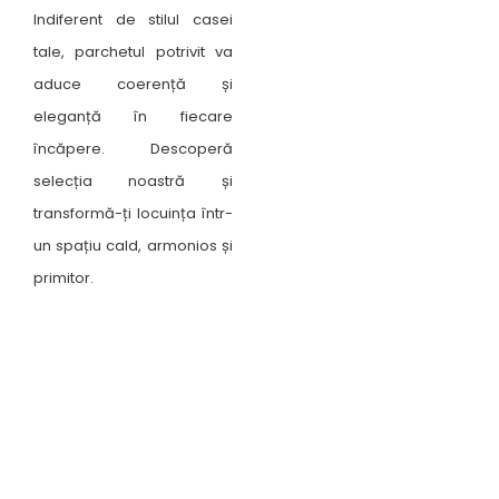
Indiferent de stilul casei
tale, parchetul potrivit va
aduce coerență și
eleganță în fiecare
încăpere. Descoperă
selecția noastră și
transformă-ți locuința într-
un spațiu cald, armonios și
primitor.
Unde ne găsești ?