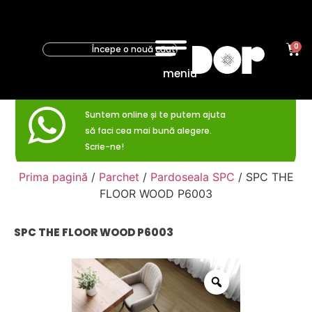
0
meniu
Suntem online și te putem ajuta
să faci cea mai bună alegere.
Scrie-ne!
Prima pagină
/
Parchet
/
Pardoseala SPC
/ SPC THE
FLOOR WOOD P6003
SPC THE FLOOR WOOD P6003