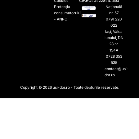
Cookies
CIF:RO40422845
Calea
Protecția
Națională
consumatorului
nr. 57
- ANPC
0791 220
022​
Iași, Valea
lupului, DN
28 nr.
154A
0728 353
535​
contact@usi-
dor.ro
Copyright © 2026 usi-dor.ro - Toate depturile rezervate.