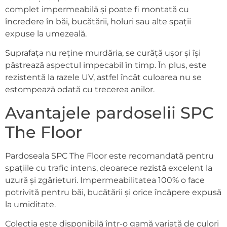
complet impermeabilă și poate fi montată cu
încredere în băi, bucătării, holuri sau alte spații
expuse la umezeală.
Suprafața nu reține murdăria, se curăță ușor și își
păstrează aspectul impecabil în timp. În plus, este
rezistentă la razele UV, astfel încât culoarea nu se
estompează odată cu trecerea anilor.
Avantajele pardoselii SPC
The Floor
Pardoseala SPC The Floor este recomandată pentru
spațiile cu trafic intens, deoarece rezistă excelent la
uzură și zgârieturi. Impermeabilitatea 100% o face
potrivită pentru băi, bucătării și orice încăpere expusă
la umiditate.
Colecția este disponibilă într-o gamă variată de culori