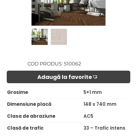
COD PRODUS: 510062
Adaugă la favorite​
Grosime
5+1 mm
Dimensiune placă
148 x 740 mm
Clasa de abraziune
AC5
Clasă de trafic
33 – Trafic intens