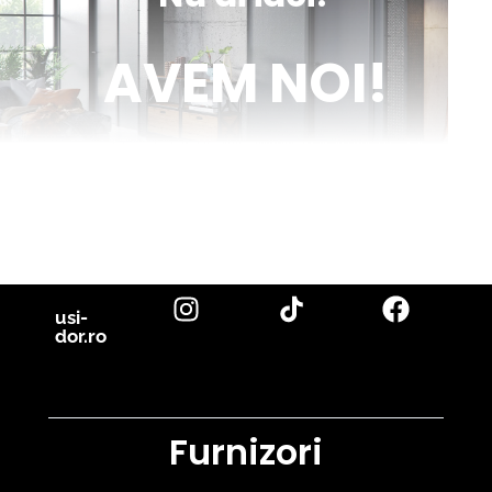
AVEM NOI!
Venim în ajutorul tău cu inspirație și cu fotografii reale de uși de
interior și parchet, direct din proiectele noastre. Descoperă cele
mai noi tendințe, sfaturi utile și idei inovatoare pentru a-ți
transforma casa în locuința visurilor tale. Fii la curent cu cele mai
bune soluții pentru un design interior de excepție!
citește blog
usi-
dor.ro
Furnizori