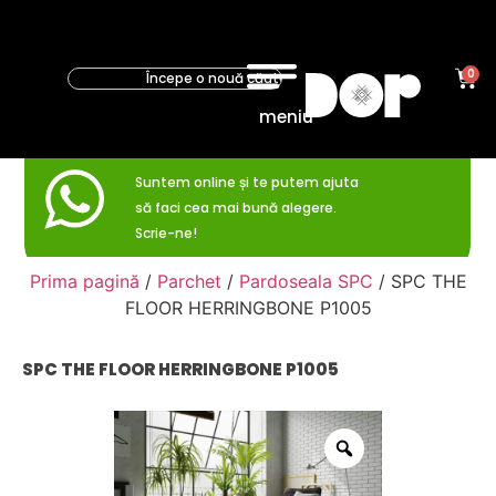
0
meniu
Suntem online și te putem ajuta
să faci cea mai bună alegere.
Scrie-ne!
Prima pagină
/
Parchet
/
Pardoseala SPC
/ SPC THE
FLOOR HERRINGBONE P1005
SPC THE FLOOR HERRINGBONE P1005