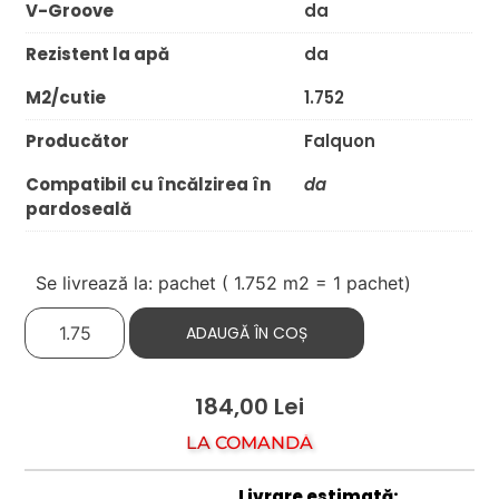
V-Groove
da
Rezistent la apă
da
M2/cutie
1.752
Producător
Falquon
Compatibil cu încălzirea în
da
pardoseală
Se livrează la: pachet (
1.752
m2 = 1 pachet)
ADAUGĂ ÎN COȘ
184,00
Lei
LA COMANDĂ
Livrare estimată: