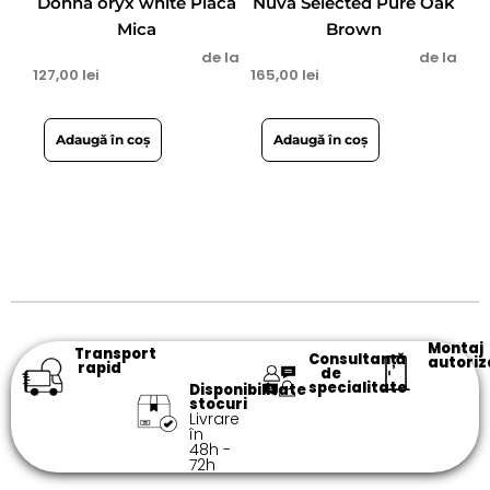
Donna oryx white Placa
Nuva Selected Pure Oak
Mica
Brown
de la
de la
127,00
lei
165,00
lei
Adaugă în coș
Adaugă în coș
Montaj
Transport
Consultanță
autoriz
rapid
de
specialitate​
Disponibilitate
stocuri
Livrare
în
48h -
72h​