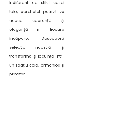
Indiferent de stilul casei
tale, parchetul potrivit va
aduce coerență și
eleganță în fiecare
încăpere. Descoperă
selecția noastră și
transformă-ți locuința într-
un spațiu cald, armonios și
primitor.
Unde ne găsești ?
Suceava, B-dul George Enescu nr. 19