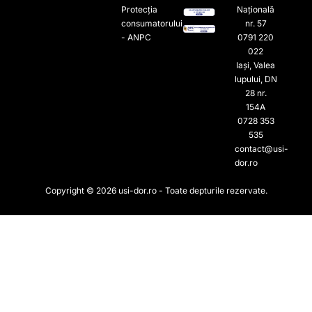
Protecția
Națională
consumatorului
nr. 57
- ANPC
0791 220
022​
Iași, Valea
lupului, DN
28 nr.
154A
0728 353
535​
contact@usi-
dor.ro
Copyright © 2026 usi-dor.ro - Toate depturile rezervate.