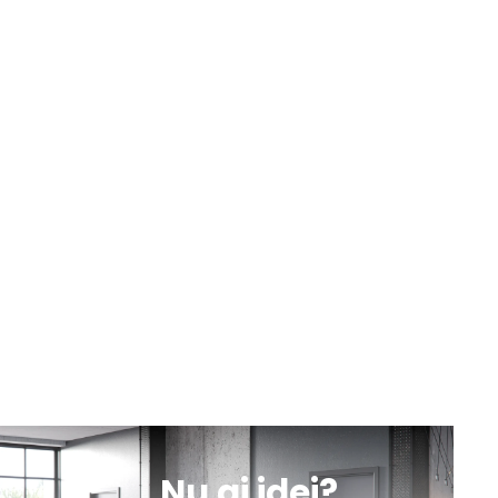
9:00 - 18:00
Luni-Vineri
Sâmbătă
10:00 - 13:00
sună
obține
mesaj
indicații
Botoșani, Calea Națională nr. 57
Luni-Vineri
Sâmbătă
10:00 - 13:00
9:00 - 18:00
sună
obține
mesaj
indicații
Iași, Valea lupului, DN 28 nr. 154A
Luni-Vineri
Sâmbătă
10:00 - 13:00
9:00 - 18:00
sună
obține
mesaj
indicații
Nu ai idei?