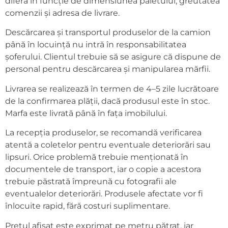
diferă în funcție de dimensiunea paletului, greutatea
comenzii și adresa de livrare.
Descărcarea și transportul produselor de la camion
până în locuință nu intră în responsabilitatea
șoferului. Clientul trebuie să se asigure că dispune de
personal pentru descărcarea și manipularea mărfii.
Livrarea se realizează în termen de 4–5 zile lucrătoare
de la confirmarea plății, dacă produsul este în stoc.
Marfa este livrată până în fața imobilului.
La recepția produselor, se recomandă verificarea
atentă a coletelor pentru eventuale deteriorări sau
lipsuri. Orice problemă trebuie menționată în
documentele de transport, iar o copie a acestora
trebuie păstrată împreună cu fotografii ale
eventualelor deteriorări. Produsele afectate vor fi
înlocuite rapid, fără costuri suplimentare.
Prețul afișat este exprimat pe metru pătrat, iar