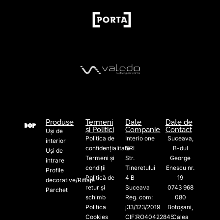
Produse
Termeni
Date
Date de
și Politici
Companie
Contact
Uși de
Politica de
Interio one
Suceava,
interior
confidențialitate
SRL
B-dul
Uși de
Termeni și
Str.
George
intrare
condiții
Tineretului
Enescu nr.
Profile
Politică de
4 B
19
decorative/Riflaje
retur și
Suceava
0743 968
Parchet
schimb
Reg. com:
080
Politica
j33/123/2019
Botoșani,
Cookies
CIF:RO40422845
Calea