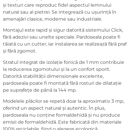
și texturi care reproduc fidel aspectul lemnului
natural sau al pietrei. Se integrează cu ușurință în
amenajări clasice, moderne sau industriale.
Montajul este rapid și sigur datorită sistemului Click,
fără adezivi sau unelte speciale. Pardoseala poate fi
tăiată cu un cutter, iar instalarea se realizează fără praf
și fără zgomot.
Stratul integrat de izolație fonică de 1 mm contribuie
la reducerea zgomotului și la un confort sporit.
Datorită stabilității dimensionale excelente,
pardoseala poate fi montată fără rosturi de dilatație
pe suprafețe de până la 144 mp.
Modelele plăcilor se repetă doar la aproximativ 3 mp,
oferind un aspect natural și autentic. În plus,
pardoseala nu conține formaldehidă și nu produce
emisii de formaldehidă. Este fabricată din materiale
100% reciclabile, fiind o alegere ecologică.