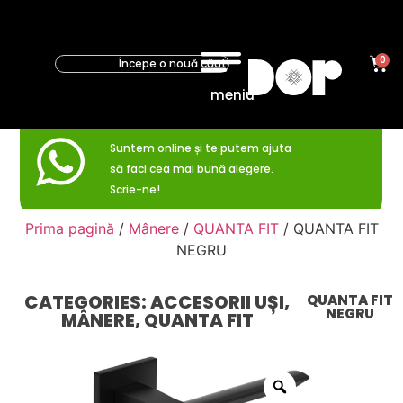
0
meniu
Suntem online și te putem ajuta
să faci cea mai bună alegere.
Scrie-ne!
Prima pagină
/
Mânere
/
QUANTA FIT
/ QUANTA FIT
NEGRU
CATEGORIES:
ACCESORII UȘI
,
QUANTA FIT
NEGRU
MÂNERE
,
QUANTA FIT