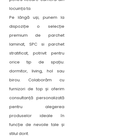
locuința ta.
Pe lângă uși, punem la
dispoziție o selecție
premium de parchet
laminat, SPC si parchet
stratificat, potrivit pentru
orice tip de spațiu:
dormitor, living, hol sau
birou. Colaborăm cu
furnizori de top și oferim
consultanță personalizată
pentru alegerea
produselor ideale în
funcție de nevoile tale și
stilul dorit.