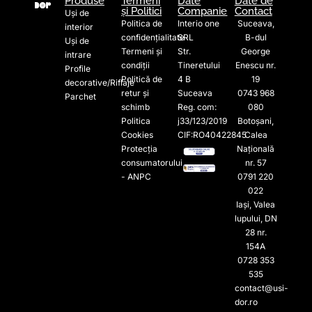
Produse
Termeni
Date
Date de
și Politici
Companie
Contact
Uși de
Politica de
Interio one
Suceava,
interior
confidențialitate
SRL
B-dul
Uși de
Termeni și
Str.
George
intrare
condiții
Tineretului
Enescu nr.
Profile
Politică de
4 B
19
decorative/Riflaje
retur și
Suceava
0743 968
Parchet
schimb
Reg. com:
080
Politica
j33/123/2019
Botoșani,
Cookies
CIF:RO40422845
Calea
Protecția
Națională
consumatorului
nr. 57
- ANPC
0791 220
022​
Iași, Valea
lupului, DN
28 nr.
154A
0728 353
535​
contact@usi-
dor.ro