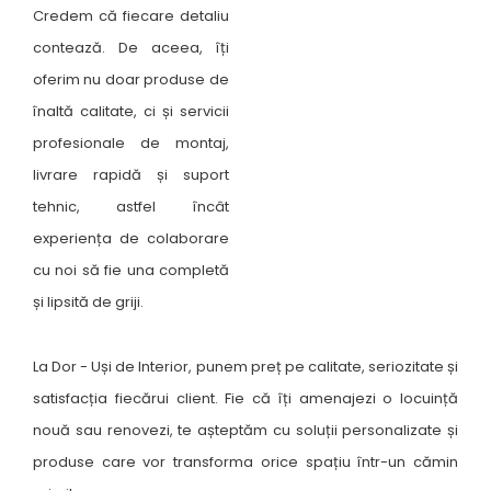
Credem că fiecare detaliu
contează. De aceea, îți
oferim nu doar produse de
înaltă calitate, ci și servicii
profesionale de montaj,
livrare rapidă și suport
tehnic, astfel încât
experiența de colaborare
cu noi să fie una completă
și lipsită de griji.
La Dor - Uși de Interior, punem preț pe calitate, seriozitate și
satisfacția fiecărui client. Fie că îți amenajezi o locuință
nouă sau renovezi, te așteptăm cu soluții personalizate și
produse care vor transforma orice spațiu într-un cămin