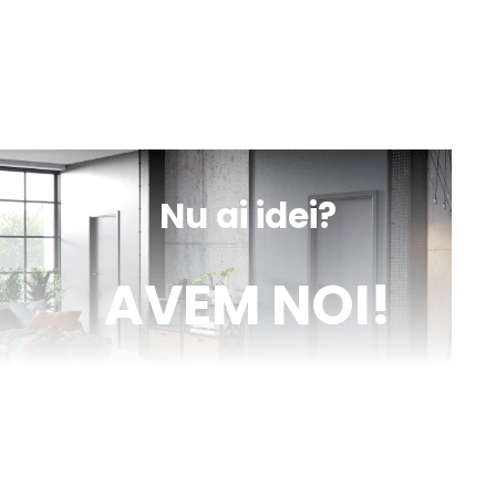
Iași, Valea lupului, DN 28 nr. 154A
Luni-Vineri
Sâmbătă
10:00 - 13:00
9:00 - 18:00
sună
obține
mesaj
indicații
Nu ai idei?
AVEM NOI!
Venim în ajutorul tău cu inspirație și cu fotografii reale de uși de
interior și parchet, direct din proiectele noastre. Descoperă cele
mai noi tendințe, sfaturi utile și idei inovatoare pentru a-ți
transforma casa în locuința visurilor tale. Fii la curent cu cele mai
bune soluții pentru un design interior de excepție!
citește blog