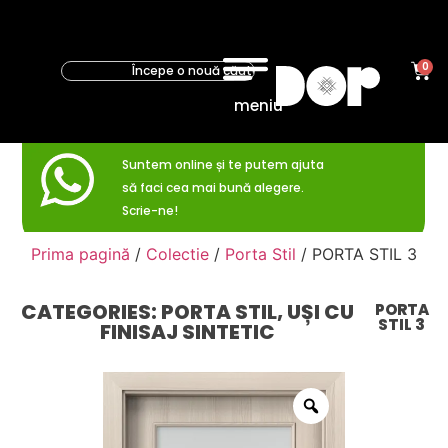
0
meniu
Suntem online și te putem ajuta
să faci cea mai bună alegere.
Scrie-ne!
Prima pagină
/
Colectie
/
Porta Stil
/ PORTA STIL 3
CATEGORIES:
PORTA STIL
,
UȘI CU
PORTA
STIL 3
FINISAJ SINTETIC