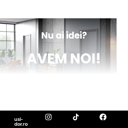
sună
obține
mesaj
indicații
Nu ai idei?
AVEM NOI!
Venim în ajutorul tău cu inspirație și cu fotografii reale de uși de
interior și parchet, direct din proiectele noastre. Descoperă cele
mai noi tendințe, sfaturi utile și idei inovatoare pentru a-ți
transforma casa în locuința visurilor tale. Fii la curent cu cele mai
bune soluții pentru un design interior de excepție!
citește blog
usi-
dor.ro