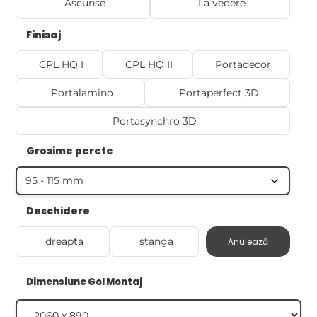
Ascunse
La vedere
Finisaj
CPL HQ I
CPL HQ II
Portadecor
Portalamino
Portaperfect 3D
Portasynchro 3D
Grosime perete
Deschidere
dreapta
stanga
Anulează
Dimensiune Gol Montaj