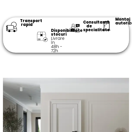
Montaj
Transport
Consultanță
autoriz
rapid
de
specialitate​
Disponibilitate
stocuri
Livrare
în
48h -
72h​