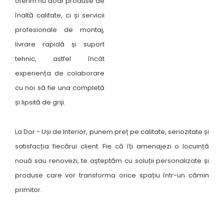
oferim nu doar produse de
înaltă calitate, ci și servicii
profesionale de montaj,
livrare rapidă și suport
tehnic, astfel încât
experiența de colaborare
cu noi să fie una completă
și lipsită de griji.
La Dor - Uși de Interior, punem preț pe calitate, seriozitate și
satisfacția fiecărui client. Fie că îți amenajezi o locuință
nouă sau renovezi, te așteptăm cu soluții personalizate și
produse care vor transforma orice spațiu într-un cămin
primitor.