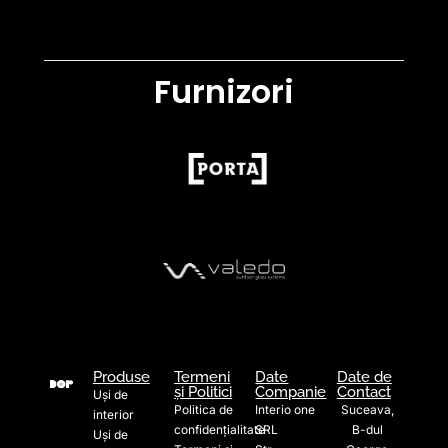
Furnizori
Produse
Termeni
Date
Date de
și Politici
Companie
Contact
Uși de
Politica de
Interio one
Suceava,
interior
confidențialitate
SRL
B-dul
Uși de