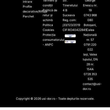
Termeni și
Str.
George
intrare
condiții
Tineretului
Enescu nr.
Profile
Politică de
4 B
19
decorative/Riflaje
retur și
Suceava
0743 968
Parchet
schimb
Reg. com:
080
Politica
j33/123/2019
Botoșani,
Cookies
CIF:RO40422845
Calea
Protecția
Națională
consumatorului
nr. 57
- ANPC
0791 220
022​
Iași, Valea
lupului, DN
28 nr.
154A
0728 353
535​
contact@usi-
dor.ro
Copyright © 2026 usi-dor.ro - Toate depturile rezervate.