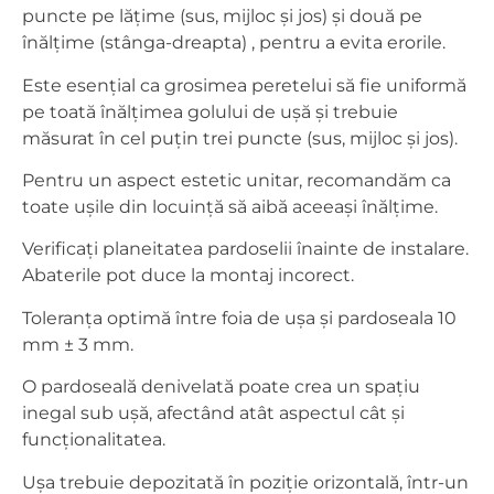
puncte pe lățime (sus, mijloc și jos) și două pe
înălțime (stânga-dreapta) , pentru a evita erorile.
Este esențial ca grosimea peretelui să fie uniformă
pe toată înălțimea golului de ușă și trebuie
măsurat în cel puțin trei puncte (sus, mijloc și jos).
Pentru un aspect estetic unitar, recomandăm ca
toate ușile din locuință să aibă aceeași înălțime.
Verificați planeitatea pardoselii înainte de instalare.
Abaterile pot duce la montaj incorect.
Toleranța optimă între foia de ușa și pardoseala 10
mm ± 3 mm.
O pardoseală denivelată poate crea un spațiu
inegal sub ușă, afectând atât aspectul cât și
funcționalitatea.
Ușa trebuie depozitată în poziție orizontală, într-un