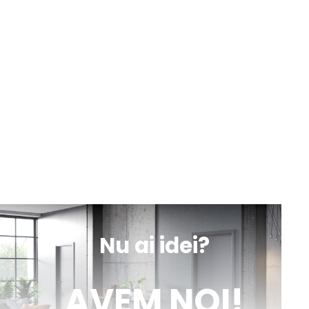
sună
obține
mesaj
indicații
Botoșani, Calea Națională nr. 57
Luni-Vineri
Sâmbătă
10:00 - 13:00
9:00 - 18:00
sună
obține
mesaj
indicații
Iași, Valea lupului, DN 28 nr. 154A
Luni-Vineri
Sâmbătă
10:00 - 13:00
9:00 - 18:00
sună
obține
mesaj
indicații
Nu ai idei?
AVEM NOI!