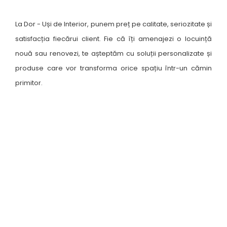
La Dor - Uși de Interior, punem preț pe calitate, seriozitate și
satisfacția fiecărui client. Fie că îți amenajezi o locuință
nouă sau renovezi, te așteptăm cu soluții personalizate și
produse care vor transforma orice spațiu într-un cămin
primitor.
Unde ne găsești ?
Suceava, B-dul George Enescu nr. 19
9:00 - 18:00
Luni-Vineri
Sâmbătă
10:00 - 13:00