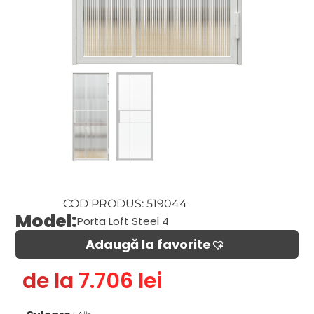
COD PRODUS: 519044
Model:
Porta Loft Steel 4
Adaugă la favorite​
de la 7.706 lei