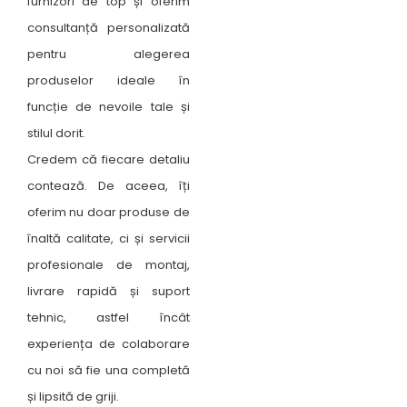
furnizori de top și oferim
consultanță personalizată
pentru alegerea
produselor ideale în
funcție de nevoile tale și
stilul dorit.
Credem că fiecare detaliu
contează. De aceea, îți
oferim nu doar produse de
înaltă calitate, ci și servicii
profesionale de montaj,
livrare rapidă și suport
tehnic, astfel încât
experiența de colaborare
cu noi să fie una completă
și lipsită de griji.