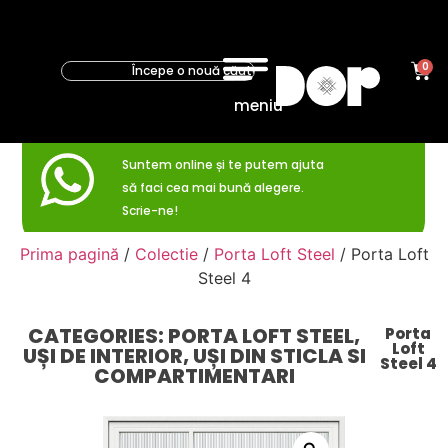
0
meniu
Suntem online și te putem ajuta
să faci cea mai bună alegere.
Scrie-ne!
Prima pagină
/
Colectie
/
Porta Loft Steel
/ Porta Loft
Steel 4
CATEGORIES:
PORTA LOFT STEEL
,
Porta
Loft
UȘI DE INTERIOR
,
UȘI DIN STICLA SI
Steel 4
COMPARTIMENTARI