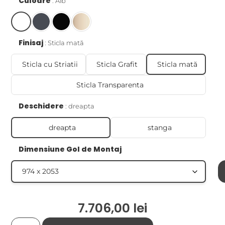
Culoare
Alb
Finisaj
Sticla mată
Sticla cu Striatii
Sticla Grafit
Sticla mată
Sticla Transparenta
Deschidere
dreapta
dreapta
stanga
Dimensiune Gol de Montaj
7.706,00
lei