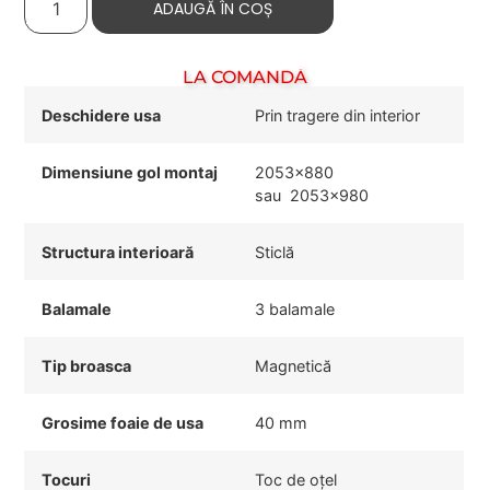
ADAUGĂ ÎN COȘ
LA COMANDĂ
Deschidere usa
Prin tragere din interior
Dimensiune gol montaj
2053×880
sau 2053×980
Structura interioară
Sticlă
Balamale
3 balamale
Tip broasca
Magnetică
Grosime foaie de usa
40 mm
Tocuri
Toc de oțel