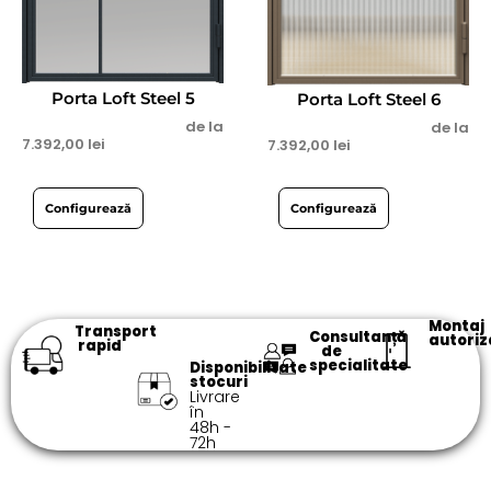
Porta Loft Steel 5
Porta Loft Steel 6
de la
de la
7.392,00
lei
7.392,00
lei
Configurează
Configurează
Montaj
Transport
Consultanță
autoriz
rapid
de
specialitate​
Disponibilitate
stocuri
Livrare
în
48h -
72h​