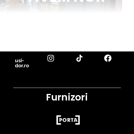
Venim în ajutorul tău cu inspirație și cu fotografii reale de uși de
interior și parchet, direct din proiectele noastre. Descoperă cele
mai noi tendințe, sfaturi utile și idei inovatoare pentru a-ți
transforma casa în locuința visurilor tale. Fii la curent cu cele mai
bune soluții pentru un design interior de excepție!
citește blog
usi-
dor.ro
Furnizori