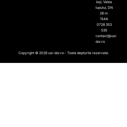
Iași, Valea
lupului, DN
28 nr.
154A
0728 353
535​
contact@usi-
dor.ro
Copyright © 2026 usi-dor.ro - Toate depturile rezervate.