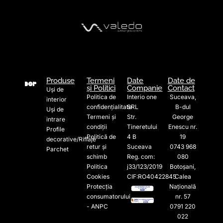
Produse
Termeni
Date
Date de
și Politici
Companie
Contact
Uși de
Politica de
Interio one
Suceava,
interior
confidențialitate
SRL
B-dul
Uși de
Termeni și
Str.
George
intrare
condiții
Tineretului
Enescu nr.
Profile
Politică de
4 B
19
decorative/Riflaje
retur și
Suceava
0743 968
Parchet
schimb
Reg. com:
080
Politica
j33/123/2019
Botoșani,
Cookies
CIF:RO40422845
Calea
Protecția
Națională
consumatorului
nr. 57
- ANPC
0791 220
022​