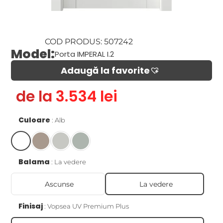
COD PRODUS: 507242
Model:
Porta IMPERAL I.2
Adaugă la favorite​
de la 3.534 lei
Culoare
Alb
Balama
La vedere
Ascunse
La vedere
Finisaj
Vopsea UV Premium Plus