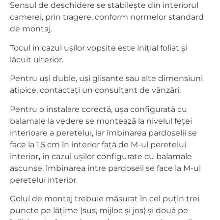
Sensul de deschidere se stabilește din interiorul
camerei, prin tragere, conform normelor standard
de montaj.
Tocul in cazul ușilor vopsite este inițial foliat și
lăcuit ulterior.
Pentru uși duble, uși glisante sau alte dimensiuni
atipice, contactați un consultant de vânzări.
Pentru o instalare corectă, ușa configurată cu
balamale la vedere se montează la nivelul feței
interioare a peretelui, iar îmbinarea pardoselii se
face la 1,5 cm în interior față de M-ul peretelui
interior
,
în cazul ușilor configurate cu balamale
ascunse, îmbinarea intre pardoseli se face la M-ul
peretelui interior.
Golul de montaj trebuie măsurat în cel puțin trei
puncte pe lățime (sus, mijloc și jos) și două pe