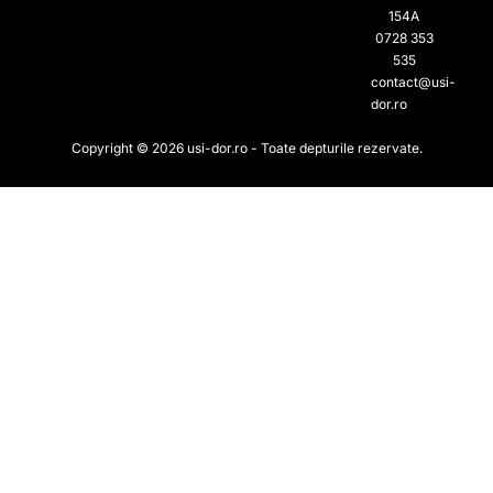
154A
0728 353
535​
contact@usi-
dor.ro
Copyright © 2026 usi-dor.ro - Toate depturile rezervate.