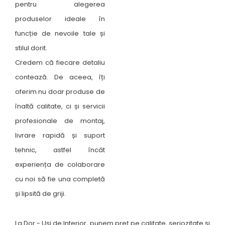
pentru alegerea
produselor ideale în
funcție de nevoile tale și
stilul dorit.
Credem că fiecare detaliu
contează. De aceea, îți
oferim nu doar produse de
înaltă calitate, ci și servicii
profesionale de montaj,
livrare rapidă și suport
tehnic, astfel încât
experiența de colaborare
cu noi să fie una completă
și lipsită de griji.
La Dor - Uși de Interior, punem preț pe calitate, seriozitate și