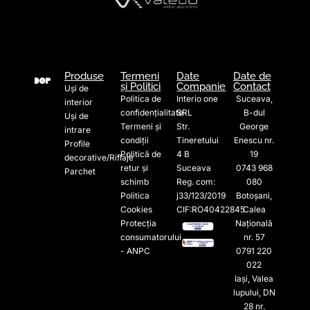
Produse
Termeni
Date
Date de
și Politici
Companie
Contact
Uși de
Politica de
Interio one
Suceava,
interior
confidențialitate
SRL
B-dul
Uși de
Termeni și
Str.
George
intrare
condiții
Tineretului
Enescu nr.
Profile
Politică de
4 B
19
decorative/Riflaje
retur și
Suceava
0743 968
Parchet
schimb
Reg. com:
080
Politica
j33/123/2019
Botoșani,
Cookies
CIF:RO40422845
Calea
Protecția
Națională
consumatorului
nr. 57
- ANPC
0791 220
022​
Iași, Valea
lupului, DN
28 nr.