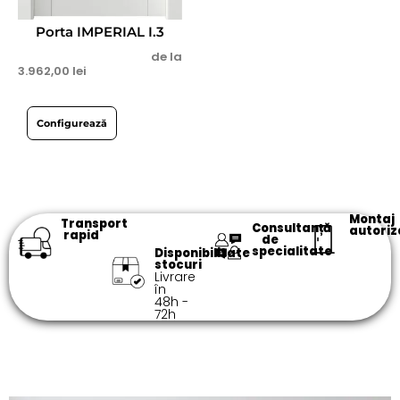
Porta IMPERIAL I.3
de la
3.962,00
lei
Configurează
Montaj
Transport
Consultanță
autoriz
rapid
de
specialitate​
Disponibilitate
stocuri
Livrare
în
48h -
72h​