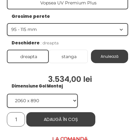
Vopsea UV Premium Plus
Grosime perete
Deschidere
dreapta
dreapta
stanga
Anulează
3.534,00
lei
Dimensiune Gol Montaj
ADAUGĂ ÎN COȘ
LA COMANDĂ