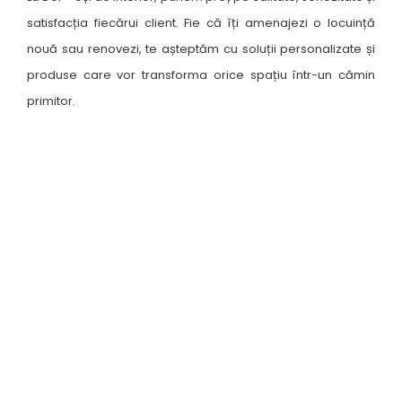
satisfacția fiecărui client. Fie că îți amenajezi o locuință
nouă sau renovezi, te așteptăm cu soluții personalizate și
produse care vor transforma orice spațiu într-un cămin
primitor.
Unde ne găsești ?
Suceava, B-dul George Enescu nr. 19
9:00 - 18:00
Luni-Vineri
Sâmbătă
10:00 - 13:00
sună
obține
mesaj
indicații
Botoșani, Calea Națională nr. 57