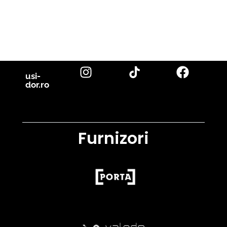
Venim în ajutorul tău cu inspirație și cu fotografii reale de uși de
interior și parchet, direct din proiectele noastre. Descoperă cele
mai noi tendințe, sfaturi utile și idei inovatoare pentru a-ți
transforma casa în locuința visurilor tale. Fii la curent cu cele mai
bune soluții pentru un design interior de excepție!
citește blog
usi-
dor.ro
Furnizori