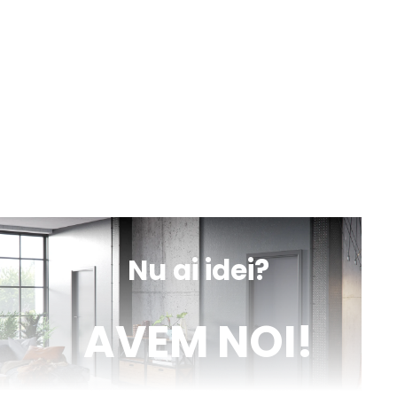
Luni-Vineri
Sâmbătă
10:00 - 13:00
9:00 - 18:00
sună
obține
mesaj
indicații
Iași, Valea lupului, DN 28 nr. 154A
Luni-Vineri
Sâmbătă
10:00 - 13:00
9:00 - 18:00
sună
obține
mesaj
indicații
Nu ai idei?
AVEM NOI!