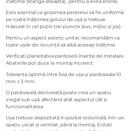
înălțime (stânga-dreapta) , pentru a evita erorile.
Este esențial ca grosimea peretelui să fie uniformă
pe toată înălțimea golului de ușă și trebuie
măsurat în cel puțin trei puncte (sus, mijloc și jos).
Pentru un aspect estetic unitar, recomandăm ca
toate ușile din locuință să aibă aceeași înălțime.
Verificați planeitatea pardoselii înainte de instalare.
Abaterile pot duce la montaj incorect.
Toleranța optimă între foia de ușa și pardoseala 10
mm ± 3 mm.
O pardoseală denivelată poate crea un spațiu
inegal sub ușă, afectând atât aspectul cât și
funcționalitatea.
Ușa trebuie depozitată în poziție orizontală, într-un
spațiu uscat și ventilat, până la montaj. Evitați