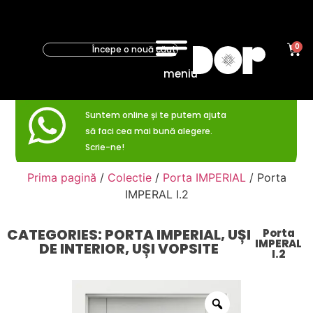
0
meniu
Suntem online și te putem ajuta
să faci cea mai bună alegere.
Scrie-ne!
Prima pagină
/
Colectie
/
Porta IMPERIAL
/ Porta
IMPERAL I.2
CATEGORIES:
PORTA IMPERIAL
,
UȘI
Porta
IMPERAL
DE INTERIOR
,
UȘI VOPSITE
I.2