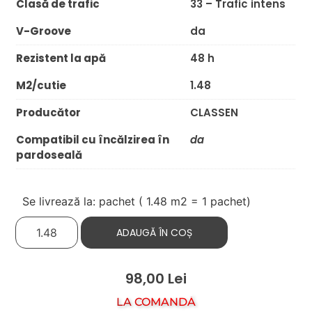
Clasă de trafic
33 – Trafic intens
V-Groove
da
Rezistent la apă
48 h
M2/cutie
1.48
Producător
CLASSEN
Compatibil cu încălzirea în
da
pardoseală
Se livrează la: pachet (
1.48
m2 = 1 pachet)
ADAUGĂ ÎN COȘ
98,00
Lei
LA COMANDĂ