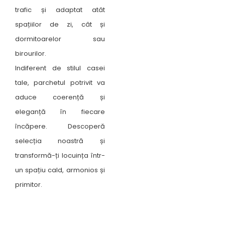
trafic și adaptat atât
spațiilor de zi, cât și
dormitoarelor sau
birourilor.
Indiferent de stilul casei
tale, parchetul potrivit va
aduce coerență și
eleganță în fiecare
încăpere. Descoperă
selecția noastră și
transformă-ți locuința într-
un spațiu cald, armonios și
primitor.