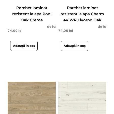
Parchet laminat
Parchet laminat
rezistent la apa Pool
rezistent la apa Charm
Oak Crème
4V WR Livorno Oak
de la
de la
74,00
lei
74,00
lei
Adaugă în coș
Adaugă în coș