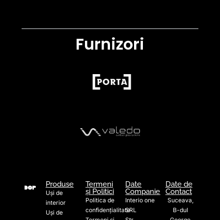
Furnizori
Produse
Termeni
Date
Date de
și Politici
Companie
Contact
Uși de
Politica de
Interio one
Suceava,
interior
confidențialitate
SRL
B-dul
Uși de
Termeni și
Str.
George