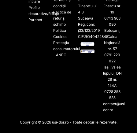
intrare
condiții
Tineretului
Enescu nr.
Profile
Politică de
4 B
19
decorative/Riflaje
retur și
Suceava
0743 968
Parchet
schimb
Reg. com:
080
Politica
j33/123/2019
Botoșani,
Cookies
CIF:RO40422845
Calea
Protecția
Națională
consumatorului
nr. 57
- ANPC
0791 220
022​
Iași, Valea
lupului, DN
28 nr.
154A
0728 353
535​
contact@usi-
dor.ro
Copyright © 2026 usi-dor.ro - Toate depturile rezervate.