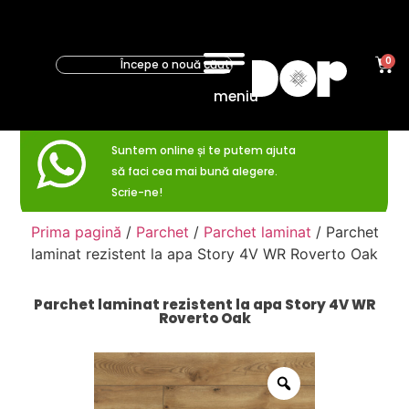
0
meniu
Suntem online și te putem ajuta
să faci cea mai bună alegere.
Scrie-ne!
Prima pagină
/
Parchet
/
Parchet laminat
/ Parchet
laminat rezistent la apa Story 4V WR Roverto Oak
Parchet laminat rezistent la apa Story 4V WR
Roverto Oak