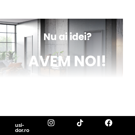
sună
obține
mesaj
indicații
Nu ai idei?
AVEM NOI!
Venim în ajutorul tău cu inspirație și cu fotografii reale de uși de
interior și parchet, direct din proiectele noastre. Descoperă cele
mai noi tendințe, sfaturi utile și idei inovatoare pentru a-ți
transforma casa în locuința visurilor tale. Fii la curent cu cele mai
bune soluții pentru un design interior de excepție!
citește blog
usi-
dor.ro