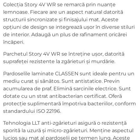
Colecția Story 4V WR se remarcă prin nuanțe
lemnoase. Fiecare are un aspect natural datorită
structurii sincronizate și finisajului mat. Aceste
opțiuni de design se integrează ușor în diverse stiluri
de interior. Adaugă un plus de rafinament oricărei
încăperi.
Parchetul Story 4V WR se întreține ușor, datorită
suprafeței rezistente la zgârieturi și murdărie.
Pardoselile laminate CLASSEN sunt ideale pentru un
mediu curat și sănătos. Sunt antistatice. Previn
acumularea de praf. Elimină sarcinile electrice. Sunt
dotate cu un strat antibacterian certificat. Oferă
protecție suplimentară împotriva bacteriilor, conform
standardului ISO 22196.
Tehnologia LLT anti-zgârieturi asigură o rezistență
sporită la uzură și micro-zgârieturi. Menține aspectul
lucios sau mat al pardoselii pe termen lung. Aceste