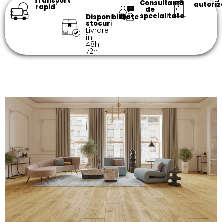
Transport
Consultanță
autoriz
rapid
de
specialitate​
Disponibilitate
stocuri
Livrare
în
48h -
72h​