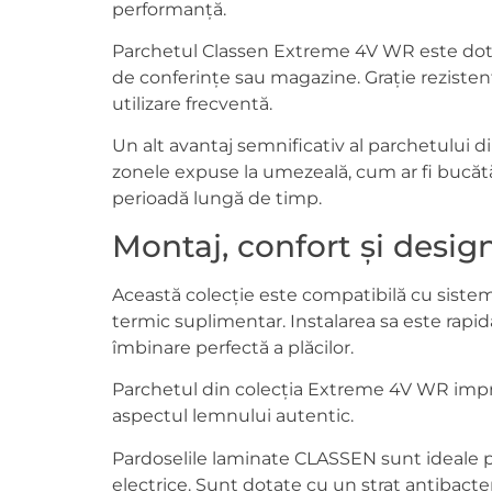
performanță.
Parchetul Classen Extreme 4V WR este dotat c
de conferințe sau magazine. Grație rezistențe
utilizare frecventă.
Un alt avantaj semnificativ al parchetului d
zonele expuse la umezeală, cum ar fi bucătă
perioadă lungă de timp.
Montaj, confort și desig
Această colecție este compatibilă cu sistem
termic suplimentar. Instalarea sa este rapi
îmbinare perfectă a plăcilor.
Parchetul din colecția Extreme 4V WR impres
aspectul lemnului autentic.
Pardoselile laminate CLASSEN sunt ideale pe
electrice. Sunt dotate cu un strat antibacte