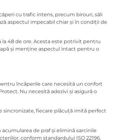
peri cu trafic intens, precum birouri, săli
ază aspectul impecabil chiar și în condiții de
la 48 de ore. Acesta este potrivit pentru
e apă și menține aspectul intact pentru o
pentru încăperile care necesită un confort
rotect. Nu necesită adezivi și asigură o
 sincronizate, fiecare plăcuță imită perfect
acumularea de praf și elimină sarcinile
cteriilor, conform standardului ISO 22196.