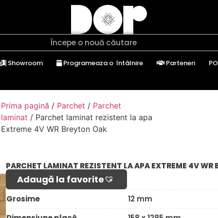
Showroom
Programeaza o întâlnire
Parteneri
PO
Prima pagină
/
Parchet
/
Parchet
laminat
/ Parchet laminat rezistent la apa
Extreme 4V WR Breyton Oak
PARCHET LAMINAT REZISTENT LA APA EXTREME 4V WR
Adaugă la favorite​
Grosime
12 mm
Dimensiune placă
158 x 1285 mm