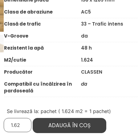
Clasa de abraziune
AC5
Clasă de trafic
33 – Trafic intens
V-Groove
da
Rezistent la apă
48 h
M2/cutie
1.624
Producător
CLASSEN
Compatibil cu încălzirea în
da
pardoseală
Se livrează la: pachet (
1.624
m2 = 1 pachet)
ADAUGĂ ÎN COȘ