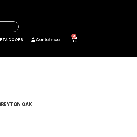
0
RTA DOORS
Contul meu
 BREYTON OAK