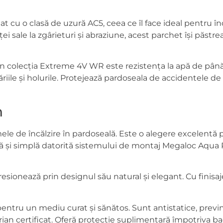
u o clasă de uzură AC5, ceea ce îl face ideal pentru încă
i sale la zgârieturi și abraziune, acest parchet își păstre
in colecția Extreme 4V WR este rezistența la apă de până 
riile și holurile. Protejează pardoseala de accidentele d
n
ele de încălzire în pardoseală. Este o alegere excelentă 
dă și simplă datorită sistemului de montaj Megaloc Aqua P
ionează prin designul său natural și elegant. Cu finisaje
ntru un mediu curat și sănătos. Sunt antistatice, previn 
rian certificat. Oferă protecție suplimentară împotriva ba