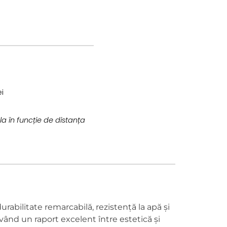
i
la în funcție de distanța
abilitate remarcabilă, rezistență la apă și
ând un raport excelent între estetică și