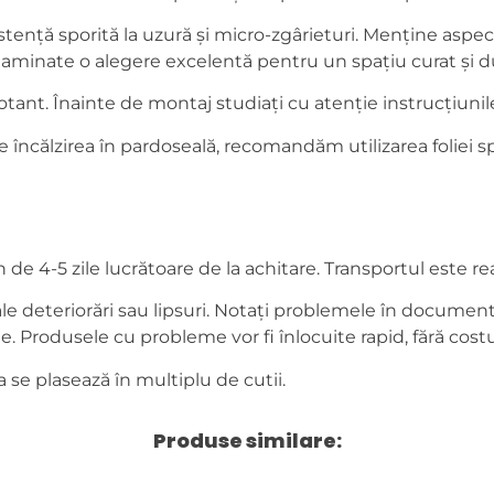
istență sporită la uzură și micro-zgârieturi. Menține aspe
laminate o alegere excelentă pentru un spațiu curat și du
nt. Înainte de montaj studiați cu atenție instrucțiunile
încălzirea în pardoseală, recomandăm utilizarea foliei sp
e 4-5 zile lucrătoare de la achitare. Transportul este real
 deteriorări sau lipsuri. Notați problemele în documentel
e. Produsele cu probleme vor fi înlocuite rapid, fără cost
se plasează în multiplu de cutii.
Produse similare: