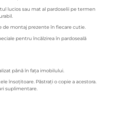
ctul lucios sau mat al pardoselii pe termen
rabil.
 de montaj prezente în fiecare cutie.
eciale pentru încălzirea în pardoseală
izat până în fața imobilului.
e însoțitoare. Păstrați o copie a acestora.
uri suplimentare.