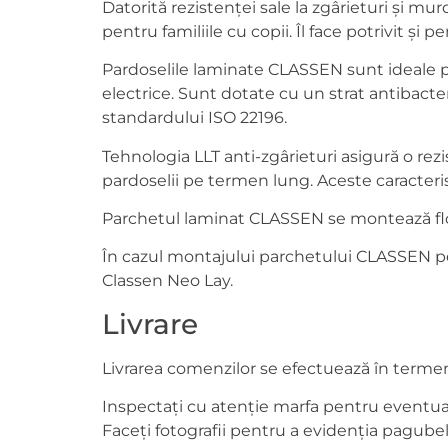
Datorită rezistenței sale la zgârieturi și mur
pentru familiile cu copii. Îl face potrivit ș
Pardoselile laminate CLASSEN sunt ideale pe
electrice. Sunt dotate cu un strat antibacte
standardului ISO 22196.
Tehnologia LLT anti-zgârieturi asigură o rezi
pardoselii pe termen lung. Aceste caracteris
Parchetul laminat CLASSEN se montează flota
În cazul montajului parchetului CLASSEN pe 
Classen Neo Lay.
Livrare
Livrarea comenzilor se efectuează în termen d
Inspectați cu atenție marfa pentru eventuale
Faceți fotografii pentru a evidenția pagubel