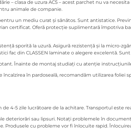
dărie – clasa de uzura AC5 – acest parchet nu va necesita o î
i pentru animale de companie.
ntru un mediu curat și sănătos. Sunt antistatice. Previn
rian certificat. Oferă protecție suplimentară împotriva ba
stență sporită la uzură. Asigură rezistență și la micro-zgâ
tici fac din CLASSEN laminate o alegere excelentă. Sunt i
nt. Înainte de montaj studiați cu atenție instrucțiunile
încalzirea în pardoseală, recomandăm utilizarea foliei sp
e 4-5 zile lucrătoare de la achitare. Transportul este real
 deteriorări sau lipsuri. Notați problemele în documentel
e. Produsele cu probleme vor fi înlocuite rapid. Înlocuire