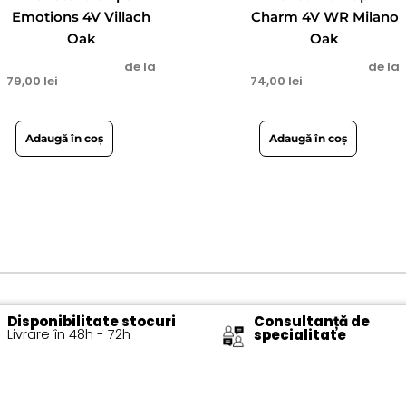
Emotions 4V Villach
Charm 4V WR Milano
Oak
Oak
de la
de la
79,00
lei
74,00
lei
Adaugă în coș
Adaugă în coș
Disponibilitate stocuri
Consultanță de
Livrare în 48h - 72h​
specialitate​