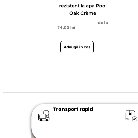
rezistent la apa Pool
Oak Crème
de la
74,00
lei
Adaugă în coș
Transport rapid