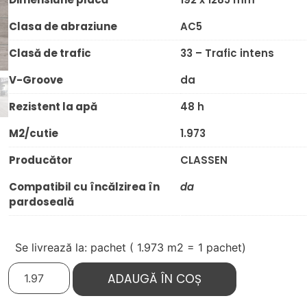
Clasa de abraziune
AC5
Clasă de trafic
33 – Trafic intens
V-Groove
da
Rezistent la apă
48 h
M2/cutie
1.973
Producător
CLASSEN
Compatibil cu încălzirea în
da
pardoseală
Se livrează la: pachet (
1.973
m2 = 1 pachet)
ADAUGĂ ÎN COȘ