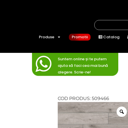
Produse
Promotii
Catalog
Suntem online și te putem
ajuta să faci cea mai bună
alegere. Scrie-ne!
COD PRODUS: 509466