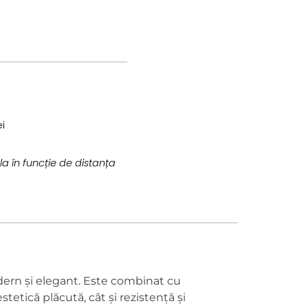
i
la în funcție de distanța
dern și elegant. Este combinat cu
tetică plăcută, cât și rezistență și