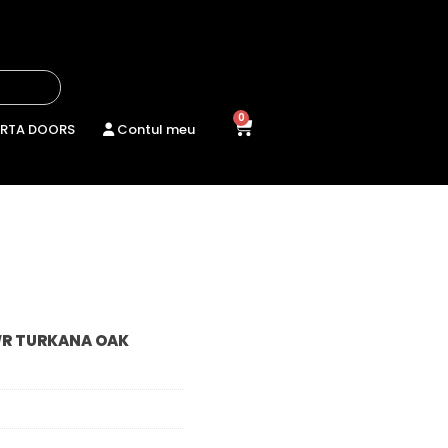
0
RTA DOORS
Contul meu
WR TURKANA OAK