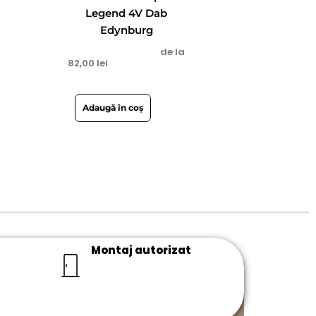
Legend 4V Dab
Edynburg
de la
82,00
lei
Adaugă în coș
Montaj autorizat