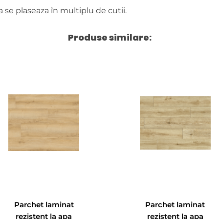
se plaseaza în multiplu de cutii.
Produse similare:
Parchet laminat
Parchet laminat
rezistent la apa
rezistent la apa