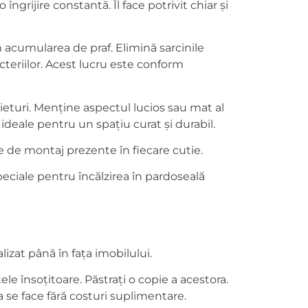
ngrijire constantă. Îl face potrivit chiar și
 acumularea de praf. Elimină sarcinile
cteriilor. Acest lucru este conform
rieturi. Menține aspectul lucios sau mat al
deale pentru un spațiu curat și durabil.
 de montaj prezente în fiecare cutie.
eciale pentru încălzirea în pardoseală
izat până în fața imobilului.
e însoțitoare. Păstrați o copie a acestora.
a se face fără costuri suplimentare.