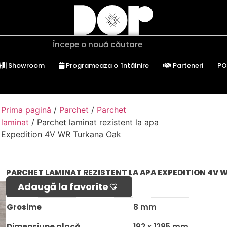
Showroom
Programeaza o întâlnire
Parteneri
PO
Prima pagină
/
Parchet
/
Parchet
laminat
/ Parchet laminat rezistent la apa
Expedition 4V WR Turkana Oak
PARCHET LAMINAT REZISTENT LA APA EXPEDITION 4V 
Adaugă la favorite​
Grosime
8 mm
Dimensiune placă
192 x 1285 mm