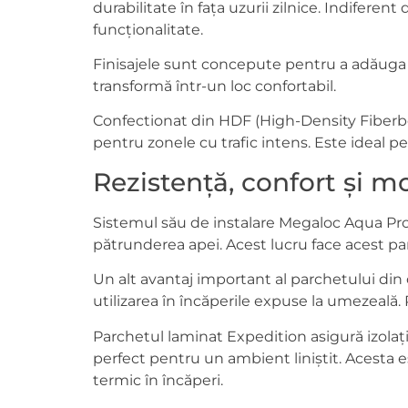
durabilitate în fața uzurii zilnice. Indifere
funcționalitate.
Finisajele sunt concepute pentru a adăuga un 
transformă într-un loc confortabil.
Confectionat din HDF (High-Density Fiberboar
pentru zonele cu trafic intens. Este ideal pe
Rezistență, confort și m
Sistemul său de instalare Megaloc Aqua Prot
pătrunderea apei. Acest lucru face acest pa
Un alt avantaj important al parchetului din 
utilizarea în încăperile expuse la umezeală. 
Parchetul laminat Expedition asigură izolație
perfect pentru un ambient liniștit. Acesta 
termic în încăperi.