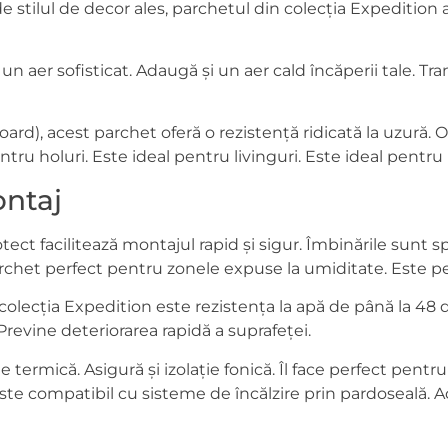
nt de stilul de decor ales, parchetul din colecția Expedit
aer sofisticat. Adaugă și un aer cald încăperii tale. Tran
d), acest parchet oferă o rezistență ridicată la uzură. Ofe
ntru holuri. Este ideal pentru livinguri. Este ideal pentru 
ontaj
ect facilitează montajul rapid și sigur. Îmbinările sunt 
rchet perfect pentru zonele expuse la umiditate. Este pe
colecția Expedition este rezistența la apă de până la 48 de
Previne deteriorarea rapidă a suprafeței.
 termică. Asigură și izolație fonică. Îl face perfect pentr
este compatibil cu sisteme de încălzire prin pardoseală. 