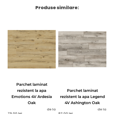
Produse similare:
Parchet laminat
rezistent la apa
Parchet laminat
Emotions 4V Ardesia
rezistent la apa Legend
Oak
4V Ashington Oak
de la
de la
79,00
lei
82,00
lei