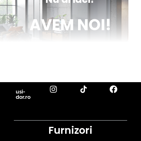
AVEM NOI!
Venim în ajutorul tău cu inspirație și cu fotografii reale de uși de
interior și parchet, direct din proiectele noastre. Descoperă cele
mai noi tendințe, sfaturi utile și idei inovatoare pentru a-ți
transforma casa în locuința visurilor tale. Fii la curent cu cele mai
bune soluții pentru un design interior de excepție!
citește blog
usi-
dor.ro
Furnizori