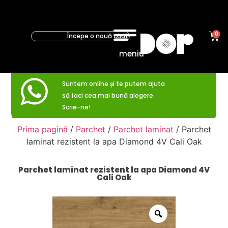
0
meniu
Suntem online și te putem ajuta
să faci cea mai bună alegere.
Scrie-ne!
Prima pagină
/
Parchet
/
Parchet laminat
/ Parchet
laminat rezistent la apa Diamond 4V Cali Oak
Parchet laminat rezistent la apa Diamond 4V
Cali Oak