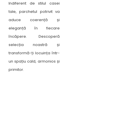
Indiferent de stilul casei
tale, parchetul potrivit va
aduce coerență și
eleganță în fiecare
încăpere. Descoperă
selecția noastră și
transformă-ți locuința într-
un spațiu cald, armonios și
primitor.
Unde ne găsești ?