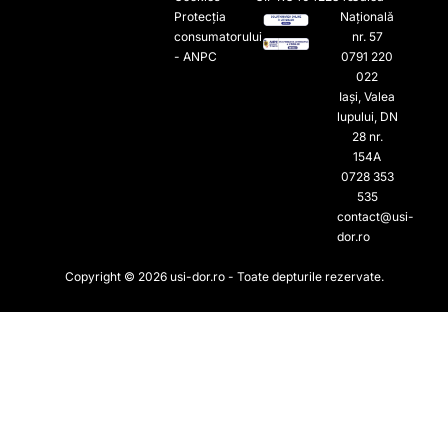
Protecția
Națională
consumatorului
nr. 57
- ANPC
0791 220
022​
Iași, Valea
lupului, DN
28 nr.
154A
0728 353
535​
contact@usi-
dor.ro
Copyright © 2026 usi-dor.ro - Toate depturile rezervate.