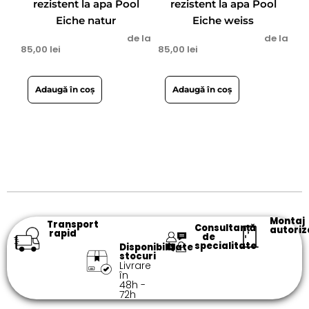
rezistent la apa Pool
rezistent la apa Pool
Eiche natur
Eiche weiss
de la
de la
85,00
lei
85,00
lei
Adaugă în coș
Adaugă în coș
Montaj
Transport
Consultanță
autoriz
rapid
de
specialitate​
Disponibilitate
stocuri
Livrare
în
48h -
72h​