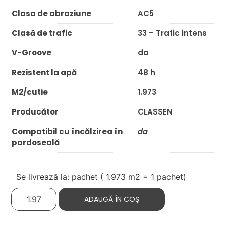
Clasa de abraziune
AC5
Clasă de trafic
33 – Trafic intens
V-Groove
da
Rezistent la apă
48 h
M2/cutie
1.973
Producător
CLASSEN
Compatibil cu încălzirea în
da
pardoseală
Se livrează la: pachet (
1.973
m2 = 1 pachet)
ADAUGĂ ÎN COȘ