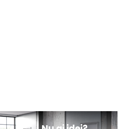
Suceava, B-dul George Enescu nr. 19
9:00 - 18:00
Luni-Vineri
Sâmbătă
10:00 - 13:00
sună
obține
mesaj
indicații
Botoșani, Calea Națională nr. 57
Luni-Vineri
Sâmbătă
10:00 - 13:00
9:00 - 18:00
sună
obține
mesaj
indicații
Iași, Valea lupului, DN 28 nr. 154A
Luni-Vineri
Sâmbătă
10:00 - 13:00
9:00 - 18:00
sună
obține
mesaj
indicații
Nu ai idei?