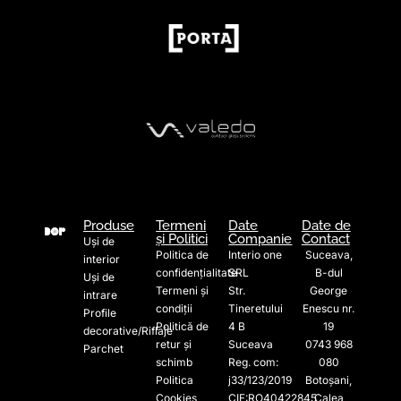
Produse
Termeni
Date
Date de
și Politici
Companie
Contact
Uși de
Politica de
Interio one
Suceava,
interior
confidențialitate
SRL
B-dul
Uși de
Termeni și
Str.
George
intrare
condiții
Tineretului
Enescu nr.
Profile
Politică de
4 B
19
decorative/Riflaje
retur și
Suceava
0743 968
Parchet
schimb
Reg. com:
080
Politica
j33/123/2019
Botoșani,
Cookies
CIF:RO40422845
Calea