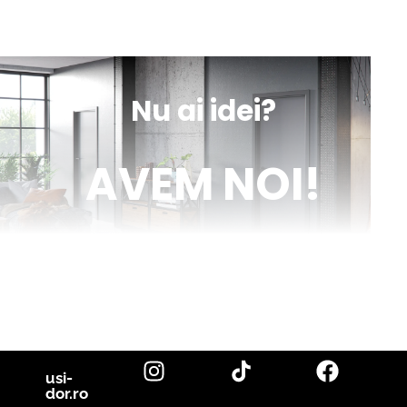
sună
obține
mesaj
indicații
Nu ai idei?
AVEM NOI!
Venim în ajutorul tău cu inspirație și cu fotografii reale de uși de
interior și parchet, direct din proiectele noastre. Descoperă cele
mai noi tendințe, sfaturi utile și idei inovatoare pentru a-ți
transforma casa în locuința visurilor tale. Fii la curent cu cele mai
bune soluții pentru un design interior de excepție!
citește blog
usi-
dor.ro