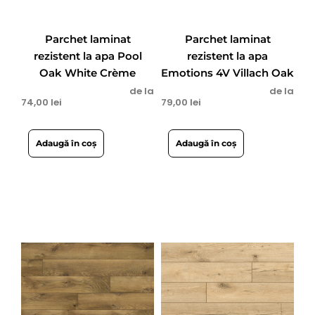
Parchet laminat
Parchet laminat
rezistent la apa Pool
rezistent la apa
Oak White Crème
Emotions 4V Villach Oak
de la
de la
74,00
lei
79,00
lei
Adaugă în coș
Adaugă în coș