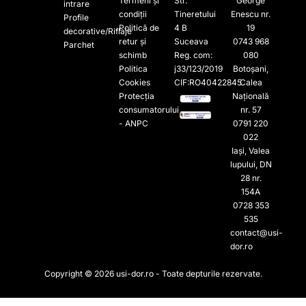
Termeni și
Str.
George
intrare
condiții
Tineretului
Enescu nr.
Profile
Politică de
4 B
19
decorative/Riflaje
retur și
Suceava
0743 968
Parchet
schimb
Reg. com:
080
Politica
j33/123/2019
Botoșani,
Cookies
CIF:RO40422845
Calea
Protecția
Națională
consumatorului
nr. 57
- ANPC
0791 220
022​
Iași, Valea
lupului, DN
28 nr.
154A
0728 353
535​
contact@usi-
dor.ro
Copyright © 2026 usi-dor.ro - Toate depturile rezervate.