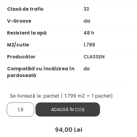
Clasă de trafic
33
V-Groove
da
Rezistent la apă
48 h
M2/cutie
1.799
Producător
CLASSEN
Compatibil cu încălzirea în
da
pardoseală
Se livrează la: pachet (
1.799
m2 = 1 pachet)
ADAUGĂ ÎN COȘ
94,00
Lei