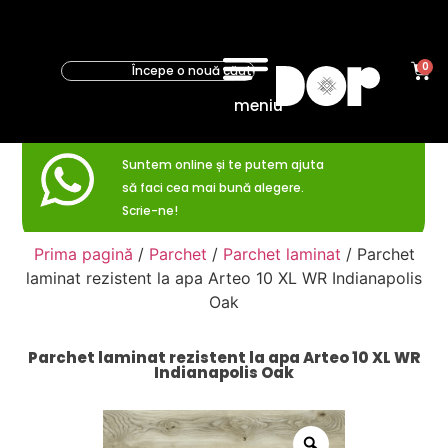
0
meniu
Suntem online și te putem ajuta
să faci cea mai bună alegere.
Scrie-ne!
Prima pagină
/
Parchet
/
Parchet laminat
/ Parchet
laminat rezistent la apa Arteo 10 XL WR Indianapolis
Oak
Parchet laminat rezistent la apa Arteo 10 XL WR
Indianapolis Oak