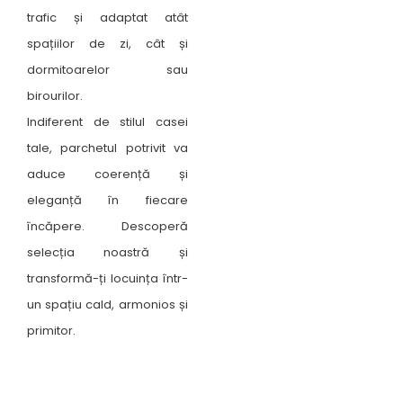
trafic și adaptat atât
spațiilor de zi, cât și
dormitoarelor sau
birourilor.
Indiferent de stilul casei
tale, parchetul potrivit va
aduce coerență și
eleganță în fiecare
încăpere. Descoperă
selecția noastră și
transformă-ți locuința într-
un spațiu cald, armonios și
primitor.