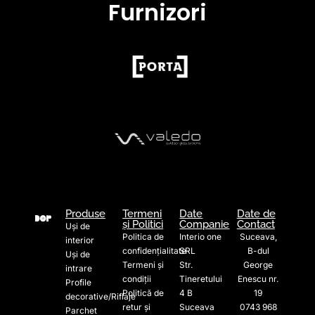
Furnizori
Produse
Termeni
Date
Date de
și Politici
Companie
Contact
Uși de
Politica de
Interio one
Suceava,
interior
confidențialitate
SRL
B-dul
Uși de
Termeni și
Str.
George
intrare
condiții
Tineretului
Enescu nr.
Profile
Politică de
4 B
19
decorative/Riflaje
retur și
Suceava
0743 968
Parchet