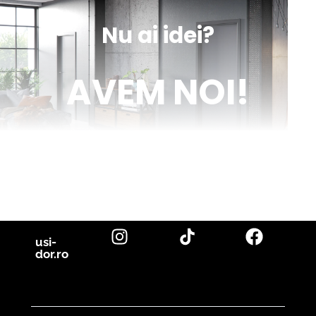
Nu ai idei?
AVEM NOI!
Venim în ajutorul tău cu inspirație și cu fotografii reale de uși de
interior și parchet, direct din proiectele noastre. Descoperă cele
mai noi tendințe, sfaturi utile și idei inovatoare pentru a-ți
transforma casa în locuința visurilor tale. Fii la curent cu cele mai
bune soluții pentru un design interior de excepție!
citește blog
usi-
dor.ro