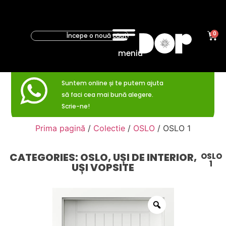
0
meniu
Suntem online și te putem ajuta
să faci cea mai bună alegere.
Scrie-ne!
Prima pagină
/
Colectie
/
OSLO
/ OSLO 1
CATEGORIES:
OSLO
,
UȘI DE INTERIOR
,
OSLO
1
UȘI VOPSITE