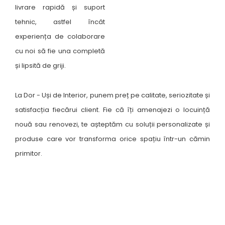
livrare rapidă și suport
tehnic, astfel încât
experiența de colaborare
cu noi să fie una completă
și lipsită de griji.
La Dor - Uși de Interior, punem preț pe calitate, seriozitate și
satisfacția fiecărui client. Fie că îți amenajezi o locuință
nouă sau renovezi, te așteptăm cu soluții personalizate și
produse care vor transforma orice spațiu într-un cămin
primitor.
Unde ne găsești ?