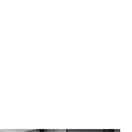
Suceava, B-dul George Enescu nr. 19
9:00 - 18:00
Luni-Vineri
Sâmbătă
10:00 - 13:00
sună
obține
mesaj
indicații
Botoșani, Calea Națională nr. 57
Luni-Vineri
Sâmbătă
10:00 - 13:00
9:00 - 18:00
sună
obține
mesaj
indicații
Iași, Valea lupului, DN 28 nr. 154A
Luni-Vineri
Sâmbătă
10:00 - 13:00
9:00 - 18:00
sună
obține
mesaj
indicații