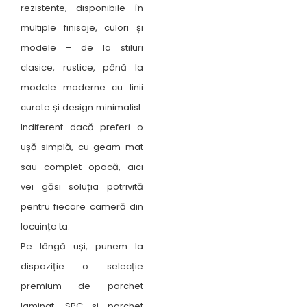
rezistente, disponibile în
multiple finisaje, culori și
modele – de la stiluri
clasice, rustice, până la
modele moderne cu linii
curate și design minimalist.
Indiferent dacă preferi o
ușă simplă, cu geam mat
sau complet opacă, aici
vei găsi soluția potrivită
pentru fiecare cameră din
locuința ta.
Pe lângă uși, punem la
dispoziție o selecție
premium de parchet
laminat, SPC si parchet