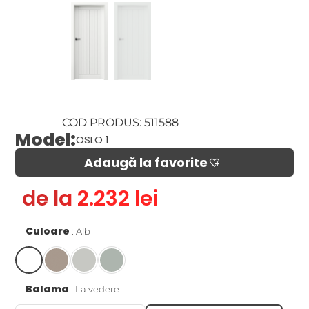
COD PRODUS: 511588
Model:
OSLO 1
Adaugă la favorite​
de la 2.232 lei
Culoare
Alb
Balama
La vedere