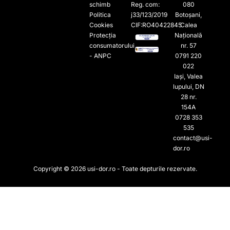
schimb
Reg. com:
080
Politica
j33/123/2019
Botoșani,
Cookies
CIF:RO40422845
Calea
Protecția
Națională
consumatorului
nr. 57
- ANPC
0791 220
022​
Iași, Valea
lupului, DN
28 nr.
154A
0728 353
535​
contact@usi-
dor.ro
Copyright © 2026 usi-dor.ro - Toate depturile rezervate.