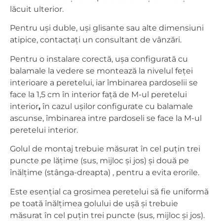
lăcuit ulterior.
Pentru uși duble, uși glisante sau alte dimensiuni
atipice, contactați un consultant de vânzări.
Pentru o instalare corectă, ușa configurată cu
balamale la vedere se montează la nivelul feței
interioare a peretelui, iar îmbinarea pardoselii se
face la 1,5 cm în interior față de M-ul peretelui
interior
,
în cazul ușilor configurate cu balamale
ascunse, îmbinarea intre pardoseli se face la M-ul
peretelui interior.
Golul de montaj trebuie măsurat în cel puțin trei
puncte pe lățime (sus, mijloc și jos) și două pe
înălțime (stânga-dreapta) , pentru a evita erorile.
Este esențial ca grosimea peretelui să fie uniformă
pe toată înălțimea golului de ușă și trebuie
măsurat în cel puțin trei puncte (sus, mijloc și jos).