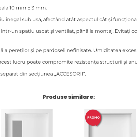
oseala 10 mm ± 3 mm.
 inegal sub ușă, afectând atât aspectul cât și funcțional
, într-un spațiu uscat și ventilat, până la montaj. Evitaț
 pereților și pe pardoseli nefinisate. Umiditatea excesivă
– acest lucru poate compromite rezistența structurii și anu
 separat din secțiunea „ACCESORII”.
Produse similare: