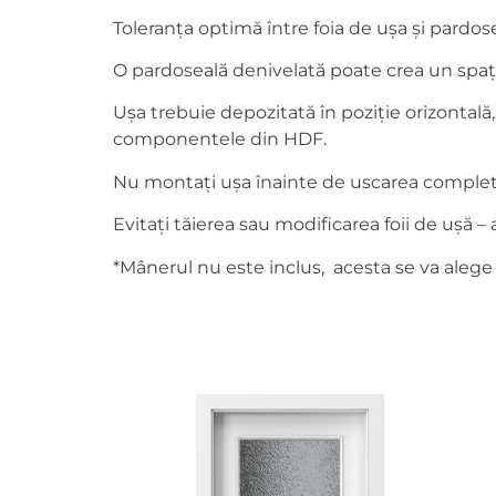
Toleranța optimă între foia de ușa și pard
O pardoseală denivelată poate crea un spațiu
Ușa trebuie depozitată în poziție orizontală
componentele din HDF.
Nu montați ușa înainte de uscarea completă a
Evitați tăierea sau modificarea foii de ușă 
*Mânerul nu este inclus, acesta se va alege