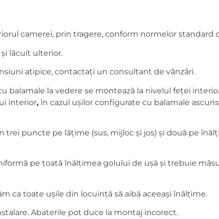
riorul camerei, prin tragere, conform normelor standard 
și lăcuit ulterior.
nsiuni atipice, contactați un consultant de vânzări.
u balamale la vedere se montează la nivelul feței interioa
ui interior
,
în cazul ușilor configurate cu balamale ascunse
trei puncte pe lățime (sus, mijloc și jos) și două pe înăl
iformă pe toată înălțimea golului de ușă și trebuie măsura
 ca toate ușile din locuință să aibă aceeași înălțime.
instalare. Abaterile pot duce la montaj incorect.