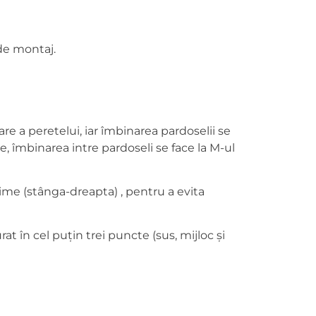
de montaj.
re a peretelui, iar îmbinarea pardoselii se
, îmbinarea intre pardoseli se face la M-ul
țime (stânga-dreapta) , pentru a evita
t în cel puțin trei puncte (sus, mijloc și