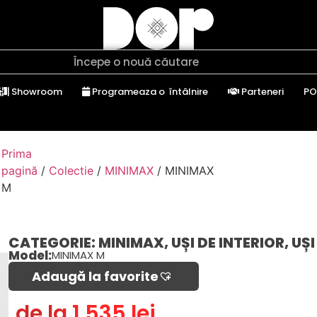
Showroom
Programeaza o întâlnire
Parteneri
PO
Prima
pagină
/
Colectie
/
MINIMAX
/ MINIMAX
M
CATEGORIE:
MINIMAX
,
UȘI DE INTERIOR
,
UȘI
Model:
MINIMAX M
Adaugă la favorite​
de la 1.535 lei