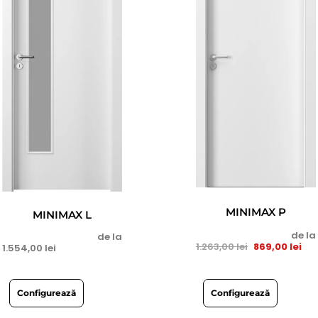
MINIMAX P
MINIMAX L
de la
de la
1.263,00
lei
869,00
lei
1.554,00
lei
Configurează
Configurează