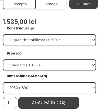
dreapta
stanga
Anulează
1.535,00
lei
Construcție ușă
Broască
Dimensiune Gol Montaj
ADAUGĂ ÎN COȘ