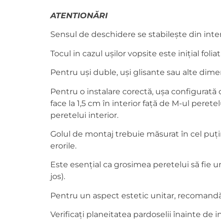
ATENTIONĂRI
Sensul de deschidere se stabilește din inte
Tocul in cazul ușilor vopsite este inițial foliat 
Pentru uși duble, uși glisante sau alte dime
Pentru o instalare corectă, ușa configurată c
face la 1,5 cm în interior față de M-ul peretel
peretelui interior.
Golul de montaj trebuie măsurat în cel puțin 
erorile.
Este esențial ca grosimea peretelui să fie un
jos).
Pentru un aspect estetic unitar, recomandăm
Verificați planeitatea pardoselii înainte de 