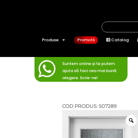
Produse
Promotii
Catalog
Suntem online și te putem
ajuta să faci cea mai bună
alegere. Scrie-ne!
COD PRODUS: 507289