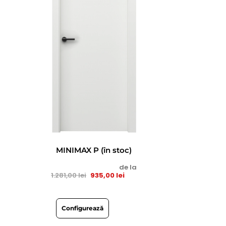
MINIMAX P (în stoc)
de la
1.281,00
lei
935,00
lei
Configurează