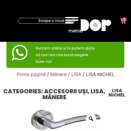
0
meniu
Suntem online și te putem ajuta
să faci cea mai bună alegere.
Scrie-ne!
Prima pagină
/
Mânere
/
LISA
/ LISA NICHEL
CATEGORIES:
ACCESORII UȘI
,
LISA
,
LISA
NICHEL
MÂNERE