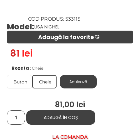
COD PRODUS: 533115
Model:
LISA NICHEL
Adaugă la favorite​
81 lei
Rozeta
Cheie
Buton
Cheie
Anulează
81,00
lei
ADAUGĂ ÎN COȘ
LA COMANDĂ