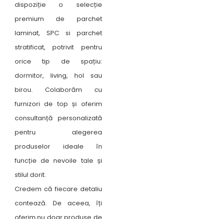
dispoziție o selecție
premium de parchet
laminat, SPC si parchet
stratificat, potrivit pentru
orice tip de spațiu:
dormitor, living, hol sau
birou. Colaborăm cu
furnizori de top și oferim
consultanță personalizată
pentru alegerea
produselor ideale în
funcție de nevoile tale și
stilul dorit.
Credem că fiecare detaliu
contează. De aceea, îți
oferim nu doar produse de