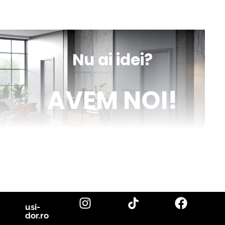
sună
obține
mesaj
indicații
Nu ai idei?
AVEM NOI!
Venim în ajutorul tău cu inspirație și cu fotografii reale de uși de
interior și parchet, direct din proiectele noastre. Descoperă cele
mai noi tendințe, sfaturi utile și idei inovatoare pentru a-ți
transforma casa în locuința visurilor tale. Fii la curent cu cele mai
bune soluții pentru un design interior de excepție!
citește blog
usi-
dor.ro