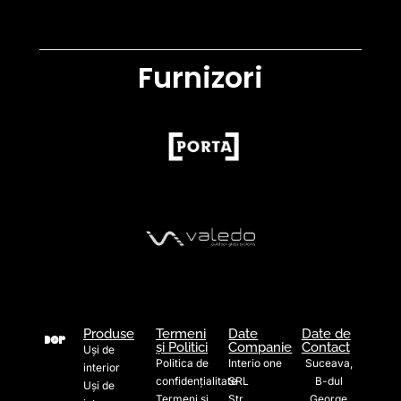
Furnizori
Produse
Termeni
Date
Date de
și Politici
Companie
Contact
Uși de
Politica de
Interio one
Suceava,
interior
confidențialitate
SRL
B-dul
Uși de
Termeni și
Str.
George