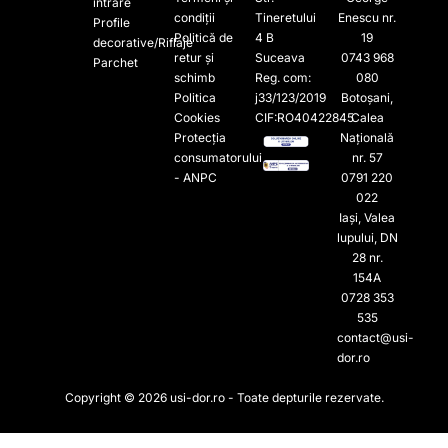
intrare
condiții
Tineretului
Enescu nr.
Profile
Politică de
4 B
19
decorative/Riflaje
retur și
Suceava
0743 968
Parchet
schimb
Reg. com:
080
Politica
j33/123/2019
Botoșani,
Cookies
CIF:RO40422845
Calea
Protecția
Națională
consumatorului
nr. 57
- ANPC
0791 220
022​
Iași, Valea
lupului, DN
28 nr.
154A
0728 353
535​
contact@usi-
dor.ro
Copyright © 2026 usi-dor.ro - Toate depturile rezervate.