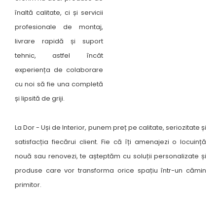
înaltă calitate, ci și servicii
profesionale de montaj,
livrare rapidă și suport
tehnic, astfel încât
experiența de colaborare
cu noi să fie una completă
și lipsită de griji.
La Dor - Uși de Interior, punem preț pe calitate, seriozitate și
satisfacția fiecărui client. Fie că îți amenajezi o locuință
nouă sau renovezi, te așteptăm cu soluții personalizate și
produse care vor transforma orice spațiu într-un cămin
primitor.