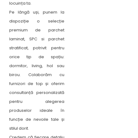
locuința ta.
Pe lângă uși, punem la
dispoziție o selecție
premium de parchet
laminat, SPC si parchet
stratificat, potrivit pentru
orice tip de spațiu:
dormitor, living, hol sau
birou. Colaborăm cu
furnizori de top și oferim
consultanță personalizată
pentru alegerea
produselor ideale în
funcție de nevoile tale și
stilul dorit.
Credem că fiecare detaliu