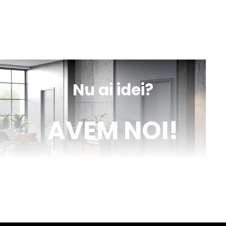
Iași, Valea lupului, DN 28 nr. 154A
Luni-Vineri
Sâmbătă
10:00 - 13:00
9:00 - 18:00
sună
obține
mesaj
indicații
Nu ai idei?
AVEM NOI!
Venim în ajutorul tău cu inspirație și cu fotografii reale de uși de
interior și parchet, direct din proiectele noastre. Descoperă cele
mai noi tendințe, sfaturi utile și idei inovatoare pentru a-ți
transforma casa în locuința visurilor tale. Fii la curent cu cele mai
bune soluții pentru un design interior de excepție!
citește blog