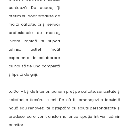
contează. De aceea, îți
oferim nu doar produse de
înaltă calitate, ci și servicii
profesionale de montaj,
livrare rapidă și suport
tehnic, astfel încât
experiența de colaborare
cu noi să fie una completă
și lipsită de griji.
La Dor - Uși de Interior, punem preț pe calitate, seriozitate și
satisfacția fiecărui client. Fie că îți amenajezi o locuință
nouă sau renovezi, te așteptăm cu soluții personalizate și
produse care vor transforma orice spațiu într-un cămin
primitor.