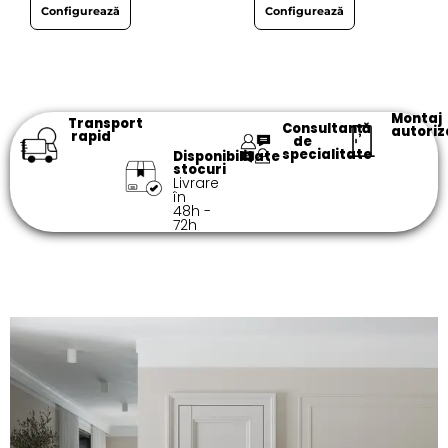
Configurează
Configurează
Montaj
Transport
Consultanță
autoriz
rapid
de
specialitate​
Disponibilitate
stocuri
Livrare
în
48h -
72h​