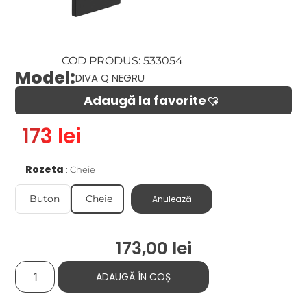
COD PRODUS: 533054
Model:
DIVA Q NEGRU
Adaugă la favorite​
173 lei
Rozeta
Cheie
Buton
Cheie
Anulează
173,00
lei
ADAUGĂ ÎN COȘ