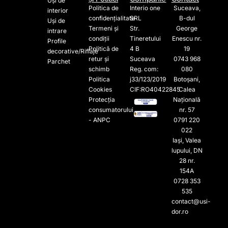
Uși de
Politica de
Interio one
Suceava,
interior
confidențialitate
SRL
B-dul
Uși de
Termeni și
Str.
George
intrare
condiții
Tineretului
Enescu nr.
Profile
Politică de
4 B
19
decorative/Riflaje
retur și
Suceava
0743 968
Parchet
schimb
Reg. com:
080
Politica
j33/123/2019
Botoșani,
Cookies
CIF:RO40422845
Calea
Protecția
Națională
consumatorului
nr. 57
- ANPC
0791 220
022​
Iași, Valea
lupului, DN
28 nr.
154A
0728 353
535​
contact@usi-
dor.ro