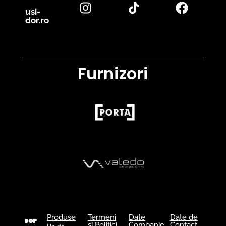
usi-
dor.ro
Furnizori
Produse
Termeni
Date
Date de
și Politici
Companie
Contact