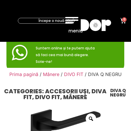
0
meniu
Suntem online și te putem ajuta
să faci cea mai bună alegere.
Scrie-ne!
Prima pagină
/
Mânere
/
DIVO FIT
/ DIVA Q NEGRU
CATEGORIES:
ACCESORII UȘI
,
DIVA
DIVA Q
NEGRU
FIT
,
DIVO FIT
,
MÂNERE